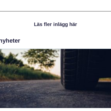
Läs fler inlägg här
 nyheter