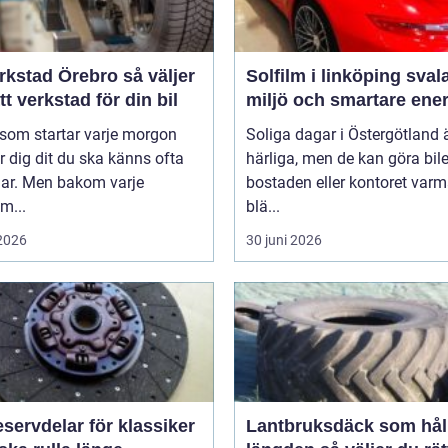
stad Örebro så väljer
Solfilm i linköping svalare
tt verkstad för din bil
miljö och smartare ener
 som startar varje morgon
Soliga dagar i Östergötland 
r dig dit du ska känns ofta
härliga, men de kan göra bile
lar. Men bakom varje
bostaden eller kontoret var
m...
blä...
 2026
30 juni 2026
servdelar för klassiker
Lantbruksdäck som håll