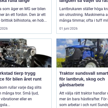
ka rulla länge
längden så väljer du rät
 som äger en MG ser bilen
Lantbrukaren ställer höga kr
r än ett fordon. Den är ett
sin utrustning. Maskinerna a
brittisk bilhistoria, en hob...
många timmar, ofta i tuff mil
i 2026
01 juni 2026
kstad tierp trygg
Traktor sundsvall smarta val
ce för bilen året runt
för lantbruk, skog och
gårdsarbete
 som rullar varje dag slits
 många tror. Små ljud,
Att välja rätt traktor handlar
vibrationer eller en
mer än bara hästkrafter. För
gsla...
som arbetar i och runt Sundsv