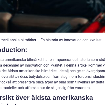
amerikanska bilmärket – En historia av innovation och kvalitet
oduction:
sta amerikanska bilmärket har en imponerande historia som strä
ra decennier av innovation och kvalitet. I denna artikel kommer vi
a det äldsta amerikanska bilmärket i detalj och ge en övergripa
g översikt av dess betydelse och framsteg inom fordonsindustrin
ckså att presentera olika typer av bilar som tillverkas av detta
 modeller och utforska hur de skiljer sig från varandra.
rsikt över äldsta amerikanska