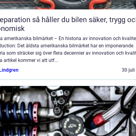
n så håller du bilen säker, trygg och
onomisk
a amerikanska bilmärket – En historia av innovation och kvalite
oduction: Det äldsta amerikanska bilmärket har en imponerande
ria som sträcker sig över flera decennier av innovation och kvalit
 artikel kommer vi att utf...
 Lindgren
30 jul