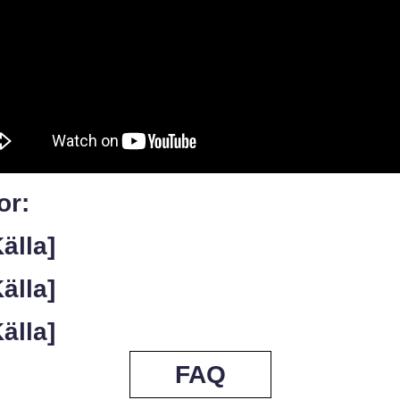
or:
Källa]
Källa]
Källa]
FAQ