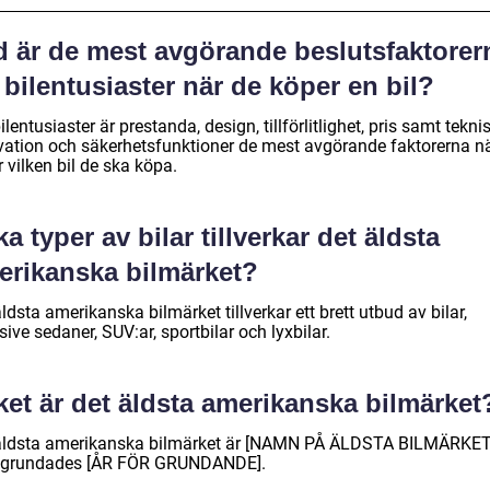
d är de mest avgörande beslutsfaktorer
 bilentusiaster när de köper en bil?
ilentusiaster är prestanda, design, tillförlitlighet, pris samt tekni
vation och säkerhetsfunktioner de mest avgörande faktorerna n
r vilken bil de ska köpa.
ka typer av bilar tillverkar det äldsta
erikanska bilmärket?
ldsta amerikanska bilmärket tillverkar ett brett utbud av bilar,
sive sedaner, SUV:ar, sportbilar och lyxbilar.
ket är det äldsta amerikanska bilmärket
äldsta amerikanska bilmärket är [NAMN PÅ ÄLDSTA BILMÄRKET
grundades [ÅR FÖR GRUNDANDE].