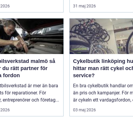
 2026
31 maj 2026
ilsverkstad malmö så
Cykelbutik linköping hur
r du rätt partner för
hittar man rätt cykel och
a fordon
service?
tbilsverkstad är mer än bara
En bra cykelbutik handlar o
ts för reparationer. För
än pris och kampanjer. För
r, entreprenörer och företag...
är cykeln ett vardagsfordon, et
 2026
03 maj 2026