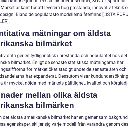
r olika kundsegment. Dessa inkluderar sedaner, SUV:ar, sportbilar
. Märket är känt för att leverera hög prestanda, innovativ teknik 
 design. Bland de populäraste modellerna återfinns [LISTA PO
ER].
titativa mätningar om äldsta
rikanska bilmärket
tiv data ger en tydlig inblick i prestanda och popularitet hos det
nska bilmärket. Enligt de senaste statistiska mätningarna har
ningssiffrorna för märket ökat stadigt under de senaste åren och
sandelarna har expanderat. Dessutom visar kundundersökninga
a är mycket nöjda med märkets pålitlighet, kvalitet och körglädj
lnader mellan olika äldsta
rikanska bilmärken
 det äldsta amerikanska bilmärket har en gemensam bakgrund
ssa egenskaper, skiljer sig varje modell från varandra genom des