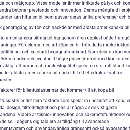
da och målgrupp. Vissa modeller är mer inriktade på lyx och ko
ndra betonar prestanda och innovation. Denna mångfald i erb
 kunder kan hitta en bil som passar deras unika preferenser och 
sk genomgång av för- och nackdelar med äldsta amerikanska bi
sta amerikanska bilmärket har genom åren upplevt både framg
aningar. Fördelarna med att köpa en bil från detta märke inklud
t, pålitlighet och en stark begagnatmarknad. Nackdelarna kan va
llskostnader och eventuellt högre priser jämfört med konkurrent
 viktigt att nämna att märkeslojalitet spelar en stor roll bland k
ör det äldsta amerikanska bilmärket till ett eftertraktat val för
iaster.
aktorer för bilentusiaster när det kommer till att köpa bil
ntusiaster är det flera faktorer som spelar in i beslutet att köpa en
a, design, tillförlitlighet och pris är några av de viktigaste
andena. Vidare är teknisk innovation och säkerhetsfunktioner o
ydelse. I dagens digitala era är tillgång till avancerade
nmentsystem och användarvänliga gränssnitt också avgörande f