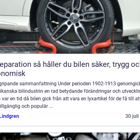
n så håller du bilen säker, trygg och
onomisk
gripande sammanfattning Under perioden 1902-1913 genomgic
kanska bilindustrin en rad betydande förändringar och utveckli
 var en tid då bilen gick från att vara en lyxartikel för de få till att
illgänglig och populär ...
 Lindgren
30 jul