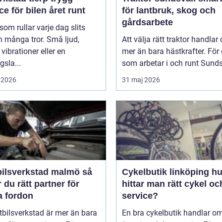
ce för bilen året runt
för lantbruk, skog och
gårdsarbete
 som rullar varje dag slits
 många tror. Små ljud,
Att välja rätt traktor handlar
vibrationer eller en
mer än bara hästkrafter. För
gsla...
som arbetar i och runt Sundsv
 2026
31 maj 2026
ilsverkstad malmö så
Cykelbutik linköping hur
r du rätt partner för
hittar man rätt cykel och
a fordon
service?
tbilsverkstad är mer än bara
En bra cykelbutik handlar o