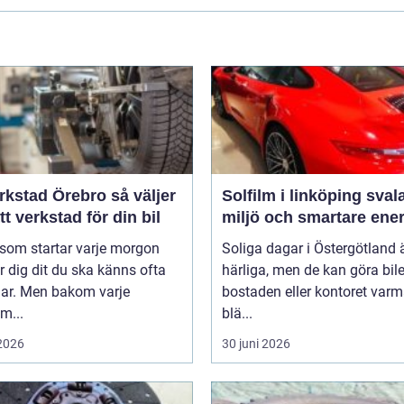
stad Örebro så väljer
Solfilm i linköping svalare
tt verkstad för din bil
miljö och smartare ener
 som startar varje morgon
Soliga dagar i Östergötland 
r dig dit du ska känns ofta
härliga, men de kan göra bile
lar. Men bakom varje
bostaden eller kontoret var
m...
blä...
 2026
30 juni 2026