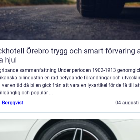
ll Örebro trygg och smart förvaring av
a hjul
gripande sammanfattning Under perioden 1902-1913 genomgic
kanska bilindustrin en rad betydande förändringar och utveckli
 var en tid då bilen gick från att vara en lyxartikel för de få till att
illgänglig och populär ...
 Bergqvist
04 augusti