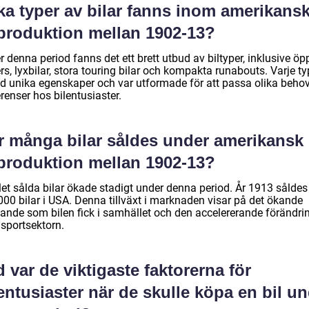
ka typer av bilar fanns inom amerikans
lproduktion mellan 1902-13?
 denna period fanns det ett brett utbud av biltyper, inklusive ö
rs, lyxbilar, stora touring bilar och kompakta runabouts. Varje ty
öd unika egenskaper och var utformade för att passa olika beho
renser hos bilentusiaster.
r många bilar såldes under amerikansk
lproduktion mellan 1902-13?
let sålda bilar ökade stadigt under denna period. År 1913 såldes
000 bilar i USA. Denna tillväxt i marknaden visar på det ökande
ytande som bilen fick i samhället och den accelererande förändri
nsportsektorn.
 var de viktigaste faktorerna för
entusiaster när de skulle köpa en bil u