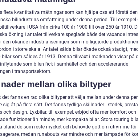
s flera kvantitativa mätningar som kan hjälpa oss att förstå den
nska bilindustrins omfattning under denna period. Till exempel
biltillverkare i USA från cirka 100 år 1900 till över 250 år 1910.
ka ökning i antalet tillverkare speglade både det växande intres
ch den ökande industrialiseringen som möjliggjorde produktione
rdon i större skala. Antalet sålda bilar ökade också stadigt, me
 bilar som såldes år 1913. Denna tillväxt i marknaden visar på 
inflytande som bilen fick i samhället och den accelererande
ngen i transportsektorn.
lnader mellan olika biltyper
t det fanns en rad olika biltyper att välja mellan under denna per
e sig åt på flera sätt. Det fanns tydliga skillnader i storlek, prest
s och design. Lyxbilar, till exempel, erbjöd ofta mer komfort och
ade funktioner än mindre, mer kompakta bilar. Stora touring bila
a bland de som reste mycket och behövde gott om utrymme för
sagerare, medan runabouts var mindre och mer lämpade för kor