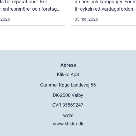
ts för reparationer. För
än pris och kampanjer. För
r, entreprenörer och företag...
är cykeln ett vardagsfordon, et
 2026
03 maj 2026
Adress
web:
www.klikko.dk