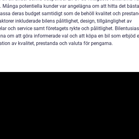
n. Många potentiella kunder var angelägna om att hitta det bästa
 passa deras budget samtidigt som de behöll kvalitet och prestan
ktorer inkluderade bilens pålitlighet, design, tillgänglighet av
lar och service samt företagets rykte och pålitlighet. Bilentusias
na om att göra informerade val och att köpa en bil som erbjöd 
tion av kvalitet, prestanda och valuta för pengarna.