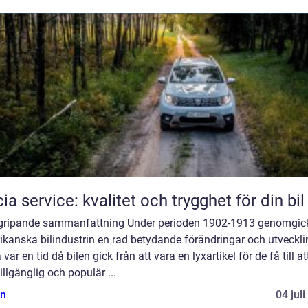
ia service: kvalitet och trygghet för din bil
gripande sammanfattning Under perioden 1902-1913 genomgic
kanska bilindustrin en rad betydande förändringar och utveckli
 var en tid då bilen gick från att vara en lyxartikel för de få till att
illgänglig och populär ...
n
04 jul