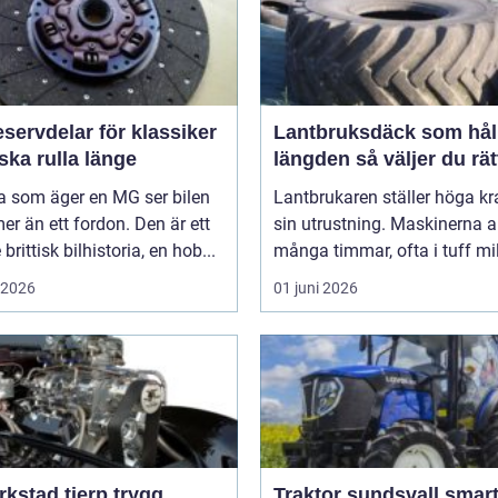
servdelar för klassiker
Lantbruksdäck som håll
ka rulla länge
längden så väljer du rät
 som äger en MG ser bilen
Lantbrukaren ställer höga kr
r än ett fordon. Den är ett
sin utrustning. Maskinerna a
brittisk bilhistoria, en hob...
många timmar, ofta i tuff mil
i 2026
01 juni 2026
kstad tierp trygg
Traktor sundsvall smarta val