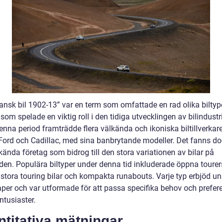
ansk bil 1902-13” var en term som omfattade en rad olika biltyp
om spelade en viktig roll i den tidiga utvecklingen av bilindustr
nna period framträdde flera välkända och ikoniska biltillverkare
ord och Cadillac, med sina banbrytande modeller. Det fanns d
ända företag som bidrog till den stora variationen av bilar på
en. Populära biltyper under denna tid inkluderade öppna tourer
, stora touring bilar och kompakta runabouts. Varje typ erbjöd un
per och var utformade för att passa specifika behov och prefer
ntusiaster.
titativa mätningar