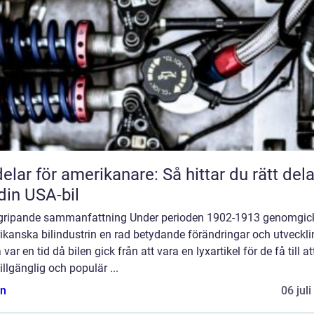
delar för amerikanare: Så hittar du rätt dela
l din USA-bil
gripande sammanfattning Under perioden 1902-1913 genomgic
kanska bilindustrin en rad betydande förändringar och utveckli
 var en tid då bilen gick från att vara en lyxartikel för de få till att
illgänglig och populär ...
n
06 jul