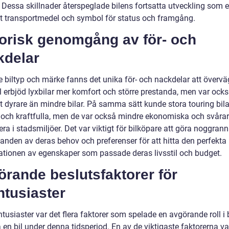
 Dessa skillnader återspeglade bilens fortsatta utveckling som e
kt transportmedel och symbol för status och framgång.
torisk genomgång av för- och
kdelar
e biltyp och märke fanns det unika för- och nackdelar att överväg
 erbjöd lyxbilar mer komfort och större prestanda, men var ock
t dyrare än mindre bilar. På samma sätt kunde stora touring bila
 och kraftfulla, men de var också mindre ekonomiska och svårar
a i stadsmiljöer. Det var viktigt för bilköpare att göra noggran
anden av deras behov och preferenser för att hitta den perfekta
tionen av egenskaper som passade deras livsstil och budget.
rande beslutsfaktorer för
ntusiaster
ntusiaster var det flera faktorer som spelade en avgörande roll i 
 en bil under denna tidsperiod. En av de viktigaste faktorerna va