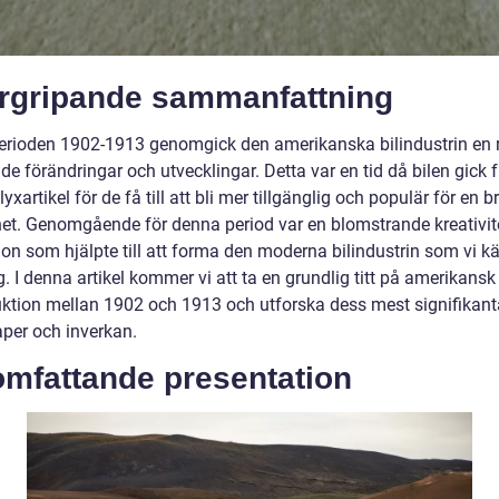
rgripande sammanfattning
erioden 1902-1913 genomgick den amerikanska bilindustrin en 
e förändringar och utvecklingar. Detta var en tid då bilen gick f
lyxartikel för de få till att bli mer tillgänglig och populär för en 
et. Genomgående för denna period var en blomstrande kreativit
ion som hjälpte till att forma den moderna bilindustrin som vi k
. I denna artikel kommer vi att ta en grundlig titt på amerikansk
uktion mellan 1902 och 1913 och utforska dess mest signifikant
per och inverkan.
omfattande presentation