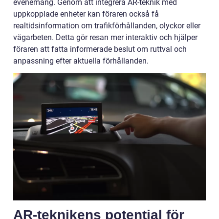
evenemang. Genom att integrera AR-teknik med
uppkopplade enheter kan föraren också få
realtidsinformation om trafikförhållanden, olyckor eller
vägarbeten. Detta gör resan mer interaktiv och hjälper
föraren att fatta informerade beslut om ruttval och
anpassning efter aktuella förhållanden.
AR-teknikens potential för