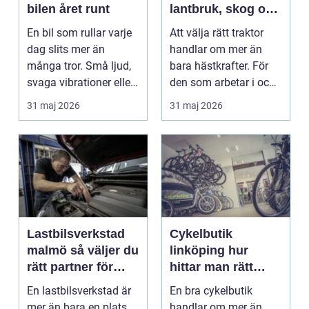
bilen året runt
lantbruk, skog och
gårdsarbete
En bil som rullar varje
Att välja rätt traktor
dag slits mer än
handlar om mer än
många tror. Små ljud,
bara hästkrafter. För
svaga vibrationer eller
den som arbetar i och
en varningsla...
runt Sundsvall ...
31 maj 2026
31 maj 2026
Lastbilsverkstad
Cykelbutik
malmö så väljer du
linköping hur
rätt partner för
hittar man rätt
tunga fordon
cykel och rätt
En lastbilsverkstad är
En bra cykelbutik
service?
mer än bara en plats
handlar om mer än