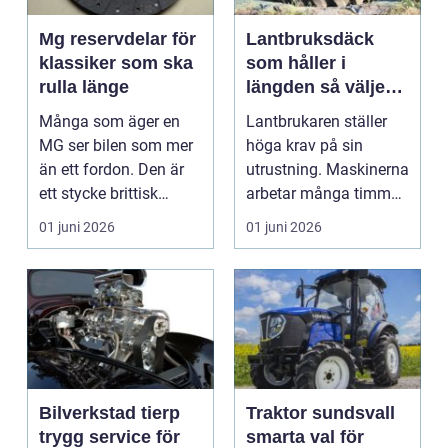
Mg reservdelar för
Lantbruksdäck
klassiker som ska
som håller i
rulla länge
längden så väljer
du rätt
Många som äger en
Lantbrukaren ställer
MG ser bilen som mer
höga krav på sin
än ett fordon. Den är
utrustning. Maskinerna
ett stycke brittisk
arbetar många timmar,
bilhistoria, en hob...
ofta i tuff miljö...
01 juni 2026
01 juni 2026
Bilverkstad tierp
Traktor sundsvall
trygg service för
smarta val för