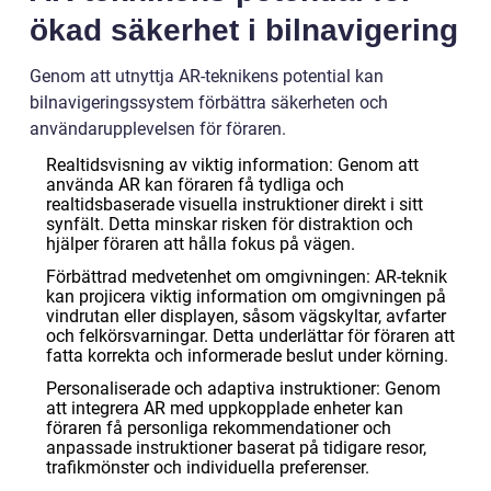
ökad säkerhet i bilnavigering
Genom att utnyttja AR-teknikens potential kan
bilnavigeringssystem förbättra säkerheten och
användarupplevelsen för föraren.
Realtidsvisning av viktig information: Genom att
använda AR kan föraren få tydliga och
realtidsbaserade visuella instruktioner direkt i sitt
synfält. Detta minskar risken för distraktion och
hjälper föraren att hålla fokus på vägen.
Förbättrad medvetenhet om omgivningen: AR-teknik
kan projicera viktig information om omgivningen på
vindrutan eller displayen, såsom vägskyltar, avfarter
och felkörsvarningar. Detta underlättar för föraren att
fatta korrekta och informerade beslut under körning.
Personaliserade och adaptiva instruktioner: Genom
att integrera AR med uppkopplade enheter kan
föraren få personliga rekommendationer och
anpassade instruktioner baserat på tidigare resor,
trafikmönster och individuella preferenser.