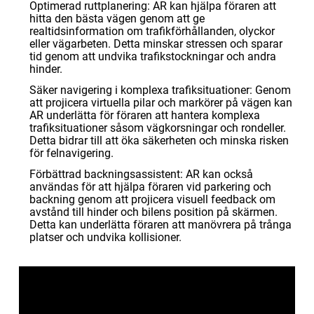
Optimerad ruttplanering: AR kan hjälpa föraren att
hitta den bästa vägen genom att ge
realtidsinformation om trafikförhållanden, olyckor
eller vägarbeten. Detta minskar stressen och sparar
tid genom att undvika trafikstockningar och andra
hinder.
Säker navigering i komplexa trafiksituationer: Genom
att projicera virtuella pilar och markörer på vägen kan
AR underlätta för föraren att hantera komplexa
trafiksituationer såsom vägkorsningar och rondeller.
Detta bidrar till att öka säkerheten och minska risken
för felnavigering.
Förbättrad backningsassistent: AR kan också
användas för att hjälpa föraren vid parkering och
backning genom att projicera visuell feedback om
avstånd till hinder och bilens position på skärmen.
Detta kan underlätta föraren att manövrera på trånga
platser och undvika kollisioner.