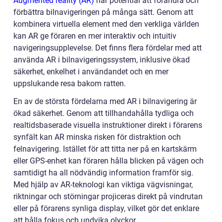
Augmented reality (AR)
har potential att förändra och
förbättra bilnavigeringen på många sätt. Genom att
kombinera virtuella element med den verkliga världen
kan AR ge föraren en mer interaktiv och intuitiv
navigeringsupplevelse. Det finns flera fördelar med att
använda AR i bilnavigeringssystem, inklusive ökad
säkerhet, enkelhet i användandet och en mer
uppslukande resa bakom ratten.
En av de största fördelarna med AR i bilnavigering är
ökad säkerhet. Genom att tillhandahålla tydliga och
realtidsbaserade visuella instruktioner direkt i förarens
synfält kan AR minska risken för distraktion och
felnavigering. Istället för att titta ner på en kartskärm
eller GPS-enhet kan föraren hålla blicken på vägen och
samtidigt ha all nödvändig information framför sig.
Med hjälp av AR-teknologi kan viktiga vägvisningar,
riktningar och störningar projiceras direkt på vindrutan
eller på förarens synliga display, vilket gör det enklare
att hålla fokus och undvika olyckor.