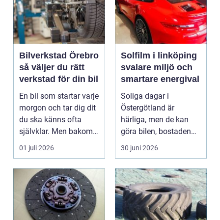
Bilverkstad Örebro
Solfilm i linköping
så väljer du rätt
svalare miljö och
verkstad för din bil
smartare energival
En bil som startar varje
Soliga dagar i
morgon och tar dig dit
Östergötland är
du ska känns ofta
härliga, men de kan
självklar. Men bakom
göra bilen, bostaden
varje problem...
eller kontoret varma
01 juli 2026
30 juni 2026
och blä...