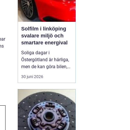
Solfilm i linköping
svalare miljö och
bar
smartare energival
ns
Soliga dagar i
Östergötland är härliga,
men de kan göra bilen,
bostaden eller kontoret
30 juni 2026
varma och bländande.
Allt fler i Linköping tittar
därför på
solfilm
Linköping
som ett enkelt
sätt att få svalka, ...