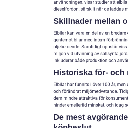
användningen, visar studier att elbil
dieselfordon, särskilt när de laddas 
Skillnader mellan ol
Elbilar kan vara en del av en bredare 
gentemot bilar med intern förbränning
oljeberoende. Samtidigt uppstår viss
miljön vid utvinning av sällsynta jord
inkluderar både produktion och använ
Historiska för- och
Elbilar har funnits i över 100 år, men
och förändrat miljömedvetande. Tidig
dem mindre attraktiva för konsumente
hinder emellertid minskat, och idag se
De mest avgörande 
köpbeslut