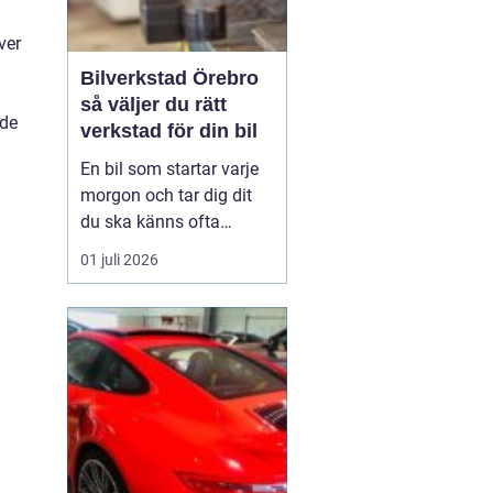
ver
Bilverkstad Örebro
så väljer du rätt
 de
verkstad för din bil
En bil som startar varje
morgon och tar dig dit
du ska känns ofta
självklar. Men bakom
01 juli 2026
varje problemfri körning
ligger regelbunden
service, noggrann
felsökning och ibland
snabba reparationer. För
bilägare i Örebro blir
valet av verkstad därför
en vik...