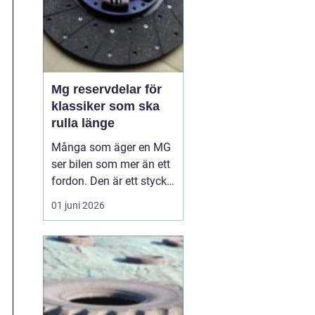
Mg reservdelar för
klassiker som ska
rulla länge
Många som äger en MG
ser bilen som mer än ett
fordon. Den är ett stycke
brittisk bilhistoria, en
01 juni 2026
hobby och ibland nästan
en familjemedlem. När
en äldre MG ska hållas i
gång, eller byggas upp
från grunden, spelar
valet av reservdelar stor