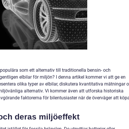
 populära som ett alternativ till traditionella bensin- och
entligen elbilar för miljön? I denna artikel kommer vi att ge en
sentera olika typer av elbilar, diskutera kvantitativa mätningar 
iljövänliga alternativ. Vi kommer även att utforska historiska
vgörande faktorerna för bilentusiaster när de överväger att köp
 och deras miljöeffekt
tet istället för fossila bränslen. De utnyttjar batterier eller