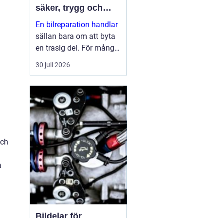
säker, trygg och
ekonomisk
En bilreparation handlar
sällan bara om att byta
en trasig del. För många
bilägare är bilen en
30 juli 2026
förutsättning för
vardagen: jobb, skola,
fritid och alla måsten
däremellan. När bilen
krå...
och
a
Bildelar för