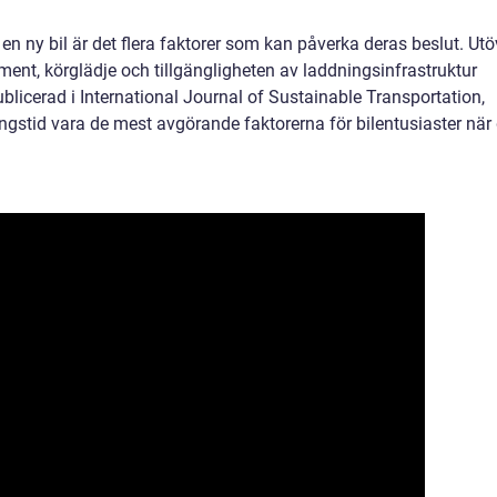
en ny bil är det flera faktorer som kan påverka deras beslut. Utö
ent, körglädje och tillgängligheten av laddningsinfrastruktur
 publicerad i International Journal of Sustainable Transportation,
ngstid vara de mest avgörande faktorerna för bilentusiaster när