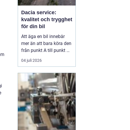
Dacia service:
kvalitet och trygghet
för din bil
Att äga en bil innebär
mer än att bara köra den
från punkt A till punkt B.
som
Det handlar om
04 juli 2026
underhåll och service för
att säkerställa bilens
långsiktiga prestanda
och värde. För Dacia-ä...
gi
e