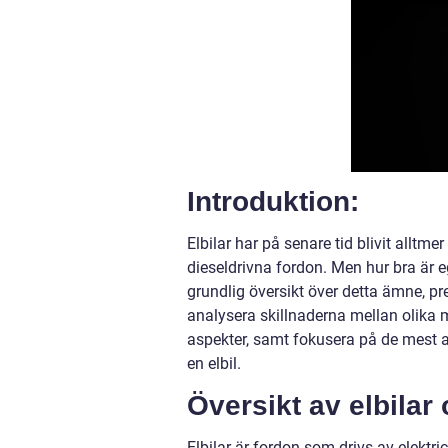
Introduktion:
Elbilar har på senare tid blivit alltmer
dieseldrivna fordon. Men hur bra är eg
grundlig översikt över detta ämne, pre
analysera skillnaderna mellan olika m
aspekter, samt fokusera på de mest a
en elbil.
Översikt av elbilar
Elbilar är fordon som drivs av elektrici