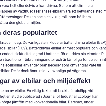
 vara helt eller delvis elframdrivna. Genom att eliminera
läppen av växthusgaser anses elbilar vara ett betydande steg 
tföroreningar. De kan spela en viktig roll inom hållbara
bättra den globala miljön.
h deras popularitet
rknaden idag. De vanligaste inkluderar batteridrivna elbilar (BEV)
ecellsbilar (FCV). Batteridrivna elbilar är mest populära och kän
 endast elektricitet lagrad i batteriet för att driva sin elmotor. Pl
 en traditionell förbränningsmotor och är lämpliga för de som in
Bränslecellsbilar använder bränsleceller som omvandlar väte till
 elbilar. De är dock ännu relativt ovanliga på vägarna.
gar av elbilar och miljöeffekt
erna av elbilar. En viktig faktor att beakta är utsläpp vid
Enligt en studie publicerad i Journal of Industrial Ecology, kan
ra högre jämfört med konventionella bilar. Däremot, under