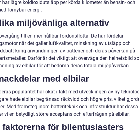
ar har lägre koldioxidutsläpp per körda kilometer än bensin- och
med förnybar energi.
ika miljövänliga alternativ
övergång till en mer hållbar fordonsflotta. De har fördelar
smotor när det gäller luftkvalitet, minskning av utsläpp och
 debatt kring användningen av batterier och deras påverkan på
artsmetaller. Därför är det viktigt att överväga den helhetsbild 
dning av elbilar för att bedöma deras totala miljöpåverkan.
 nackdelar med elbilar
 deras popularitet har ökat i takt med utvecklingen av ny teknolo
are hade elbilar begränsad räckvidd och högre pris, vilket gjord
r. Med framsteg inom batteriteknik och infrastruktur har dessa
r vi en betydligt större acceptans och efterfrågan på elbilar.
faktorerna för bilentusiasters