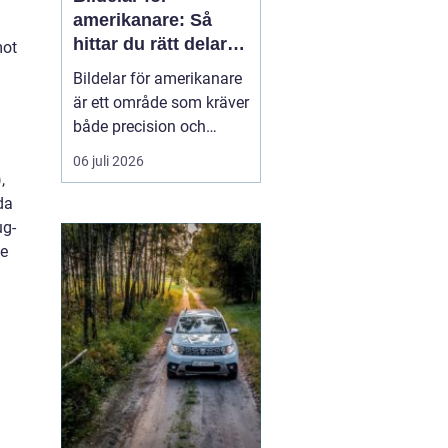
amerikanare: Så
hittar du rätt delar
mot
till din USA-bil
Bildelar för amerikanare
är ett område som kräver
både precision och
modellkännedom,
06 juli 2026
särskilt när det gäller
,
äldre USA-bilar och
da
entusiastfordon. Många
ug-
svenska bilägare
te
uppskattar klassis...