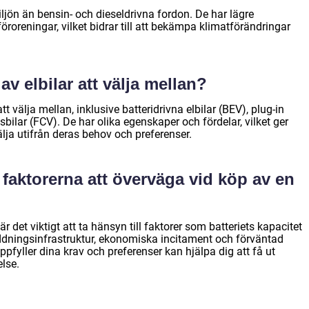
 miljön än bensin- och dieseldrivna fordon. De har lägre
öroreningar, vilket bidrar till att bekämpa klimatförändringar
av elbilar att välja mellan?
att välja mellan, inklusive batteridrivna elbilar (BEV), plug-in
bilar (FCV). De har olika egenskaper och fördelar, vilket ger
älja utifrån deras behov och preferenser.
e faktorerna att överväga vid köp av en
r det viktigt att ta hänsyn till faktorer som batteriets kapacitet
laddningsinfrastruktur, ekonomiska incitament och förväntad
uppfyller dina krav och preferenser kan hjälpa dig att få ut
lse.