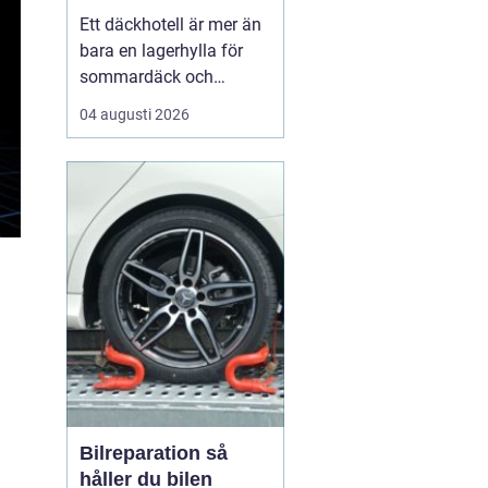
hjul
Ett däckhotell är mer än
bara en lagerhylla för
sommardäck och
vinterdäck. För bilägare i
04 augusti 2026
Örebro kan rätt förvaring
vara skillnaden mellan
säkra mil på vägen och
onödigt slitage som
leder till dyra byten i
förtid. När däcken
förvaras professionellt
f...
Bilreparation så
håller du bilen