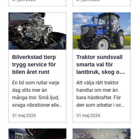
Bilverkstad tierp
Traktor sundsvall
trygg service för
smarta val för
bilen året runt
lantbruk, skog och
gårdsarbete
En bil som rullar varje
Att välja rätt traktor
dag slits mer än
handlar om mer än
många tror. Små ljud,
bara hästkrafter. För
svaga vibrationer eller
den som arbetar i och
en varningsla...
runt Sundsvall ...
31 maj 2026
31 maj 2026