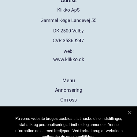
Adress
web:
www.klikko.dk
Menu
Annonsering
Om oss
Cookies
På vores website bruges cookies til at huske dine indstillinger,
Kontakta oss
statistik og personalisering af indhold og annoncer. Denne
Sitemap
information deles med tredjepart. Ved fortsat brug af websiden
godkender du cookiepolitikken.