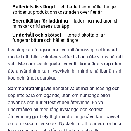
– ett batteri som håller länge
Batteriets livslängd
sprider ut produktionskostnaden över fler år.
– laddning med grön el
Energikällan för laddning
minskar driftfasens utsläpp.
– korrekt skötta bilar
Underhåll och skötsel
fungerar bättre och håller längre.
Leasing kan fungera bra i en miljömässigt optimerad
modell där bilar cirkuleras effektivt och återvinns på rätt
sätt. Men om leasingavtal leder till korta ägarskap utan
återanvändning kan livscykeln bli mindre hållbar än vid
köp och långt ägarskap.
Sammanfattningsvis
handlar valet mellan leasing och
köp inte bara om ägande, utan om hur länge bilen
används och hur effektivt den återvinns. En väl
underhållen bil med lång livslängd och korrekt
återvinning ger betydligt mindre miljöpåverkan, oavsett
om du leasar eller köper. Nyckeln är att planera för
hela
livscykeln
och tänka långsiktigt när det gäller