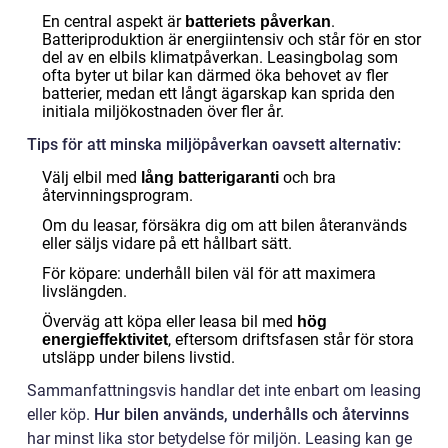
En central aspekt är
.
batteriets påverkan
Batteriproduktion är energiintensiv och står för en stor
del av en elbils klimatpåverkan. Leasingbolag som
ofta byter ut bilar kan därmed öka behovet av fler
batterier, medan ett långt ägarskap kan sprida den
initiala miljökostnaden över fler år.
Tips för att minska miljöpåverkan oavsett alternativ:
Välj elbil med
och bra
lång batterigaranti
återvinningsprogram.
Om du leasar, försäkra dig om att bilen återanvänds
eller säljs vidare på ett hållbart sätt.
För köpare: underhåll bilen väl för att maximera
livslängden.
Överväg att köpa eller leasa bil med
hög
, eftersom driftsfasen står för stora
energieffektivitet
utsläpp under bilens livstid.
Sammanfattningsvis handlar det inte enbart om leasing
eller köp.
Hur bilen används, underhålls och återvinns
har minst lika stor betydelse för miljön. Leasing kan ge