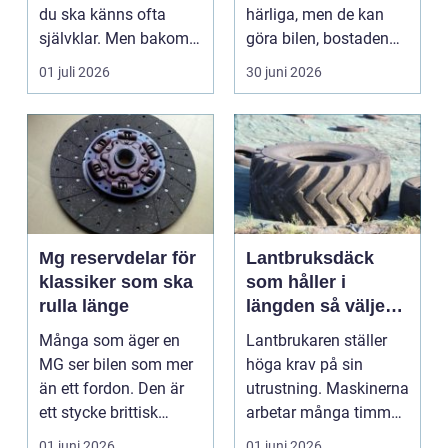
du ska känns ofta
härliga, men de kan
självklar. Men bakom
göra bilen, bostaden
varje problem...
eller kontoret varma
01 juli 2026
30 juni 2026
och blä...
Mg reservdelar för
Lantbruksdäck
klassiker som ska
som håller i
rulla länge
längden så väljer
du rätt
Många som äger en
Lantbrukaren ställer
MG ser bilen som mer
höga krav på sin
än ett fordon. Den är
utrustning. Maskinerna
ett stycke brittisk
arbetar många timmar,
bilhistoria, en hob...
ofta i tuff miljö...
01 juni 2026
01 juni 2026