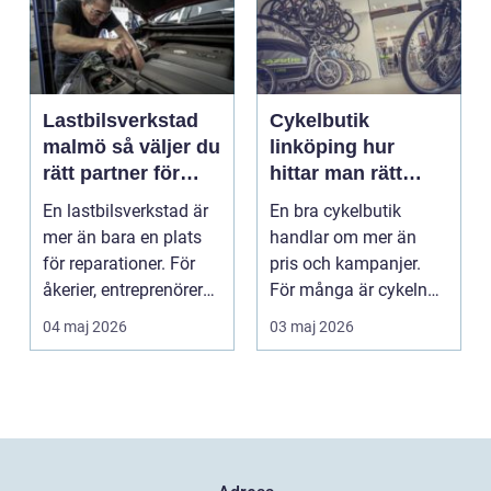
Lastbilsverkstad
Cykelbutik
malmö så väljer du
linköping hur
rätt partner för
hittar man rätt
tunga fordon
cykel och rätt
En lastbilsverkstad är
En bra cykelbutik
service?
mer än bara en plats
handlar om mer än
för reparationer. För
pris och kampanjer.
åkerier, entreprenörer
För många är cykeln
och företag...
ett vardagsfordon, ett
04 maj 2026
03 maj 2026
t...