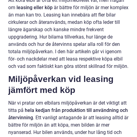
Att köra elbil är ofta ett miljömedvetet val, men frågan
om
leasing eller köp
är bättre för miljön är mer komplex
än man kan tro. Leasing kan innebära att fler bilar
cirkulerar och återanvänds, medan köp ofta leder till
längre ägarskap och kanske mindre frekvent
uppgradering. Hur bilarna tillverkas, hur länge de
används och hur de återvinns spelar alla roll för den
totala miljöpåverkan. I den här artikeln går vi igenom
för- och nackdelar med att leasa respektive köpa elbil
och vad som faktiskt kan göra störst skillnad för miljön.
Miljöpåverkan vid leasing
jämfört med köp
När vi pratar om elbilars miljöpåverkan är det viktigt att
titta på
hela kedjan från produktion till användning och
återvinning
. Ett vanligt antagande är att leasing alltid är
bättre för miljön än att köpa, men bilden är mer
nyanserad. Hur bilen används, under hur lång tid och