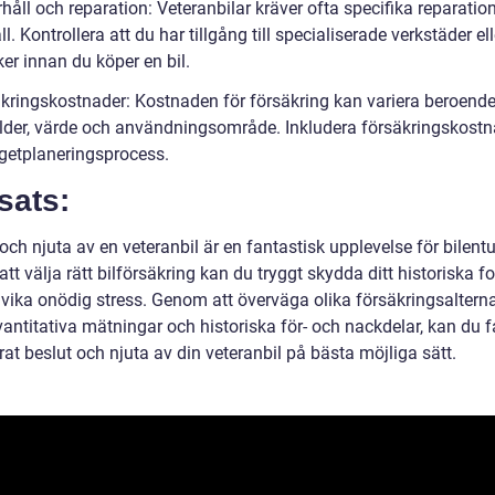
håll och reparation: Veteranbilar kräver ofta specifika reparatio
l. Kontrollera att du har tillgång till specialiserade verkstäder ell
er innan du köper en bil.
äkringskostnader: Kostnaden för försäkring kan variera beroend
ålder, värde och användningsområde. Inkludera försäkringskostn
dgetplaneringsprocess.
sats:
och njuta av en veteranbil är en fantastisk upplevelse för bilentu
t välja rätt bilförsäkring kan du tryggt skydda ditt historiska f
vika onödig stress. Genom att överväga olika försäkringsalterna
antitativa mätningar och historiska för- och nackdelar, kan du fa
at beslut och njuta av din veteranbil på bästa möjliga sätt.