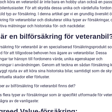
 och köra en veteranbil är inte bara en hobby utan också en pass
ilentusiaster. För att skydda dessa unika och värdefulla fordo
ild typ av försäkring. I denna artikel ger vi en grundlig översikt 
kring för veteranbilar och diskuterar olika typer av försäkringar, 
tiva mätningar och historiska för- och nackdelar.
är en bilförsäkring för veteranbil
rsäkring för veteranbil är en specialiserad försäkringsprodukt s
d för att tillgodose behoven hos ägare av veteranbilar. Dessa
ingar tar hänsyn till fordonens värde, unika egenskaper och
ningar i användningen. Genom att teckna en sådan försäkring 
yggt njuta av att köra sina historiska bilar, samtidigt som de sk
tuella skador eller förluster.
per av bilförsäkring för veteranbil finns det?
s flera typer av försäkringar som är specifikt utformade för veter
några av de vanligaste:
greed Value-försäkring: