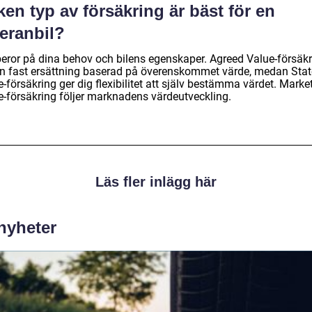
ken typ av försäkring är bäst för en
eranbil?
beror på dina behov och bilens egenskaper. Agreed Value-försäk
en fast ersättning baserad på överenskommet värde, medan Sta
-försäkring ger dig flexibilitet att själv bestämma värdet. Marke
e-försäkring följer marknadens värdeutveckling.
Läs fler inlägg här
 nyheter