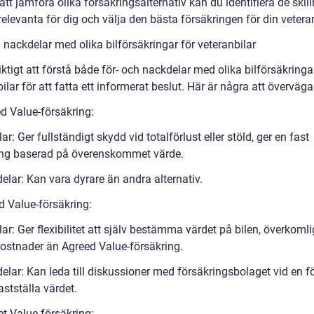
t jämföra olika försäkringsalternativ kan du identifiera de skil
elevanta för dig och välja den bästa försäkringen för din veteran
 nackdelar med olika bilförsäkringar för veteranbilar
iktigt att förstå både för- och nackdelar med olika bilförsäkringa
ilar för att fatta ett informerat beslut. Här är några att överväga
ed Value-försäkring:
ar: Ger fullständigt skydd vid totalförlust eller stöld, ger en fast
ing baserad på överenskommet värde.
elar: Kan vara dyrare än andra alternativ.
d Value-försäkring:
ar: Ger flexibilitet att själv bestämma värdet på bilen, överkoml
ostnader än Agreed Value-försäkring.
lar: Kan leda till diskussioner med försäkringsbolaget vid en fö
fastställa värdet.
et Value-försäkring: