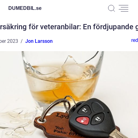
DUMEDBIL.
se
örsäkring för veteranbilar: En fördjupande 
red
ber 2023
Jon Larsson