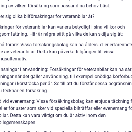
ng av vilken försäkring som passar dina behov bäst.
jer sig olika bilförsäkringar för veteranbilar åt?
kringar för veteranbilar kan variera betydligt i sina villkor och
somfattning. Här är några sätt på vilka de kan skilja sig åt:
på förare: Vissa försäkringsbolag kan ha ålders- eller erfarenhet
re av veteranbilar. Detta kan påverka tillgången till vissa
ngsalternativ.
änsningar i användning: Försäkringar för veteranbilar kan ha sär
ningar när det gäller användning, till exempel onödiga körförbud
ingar i körsträcka per år. Se till att du förstår dessa begränsni
u tecknar en försäkring.
d vid evenemang: Vissa försäkringsbolag kan erbjuda täckning 
ller förluster som sker vid speciella bilträffar eller evenemang f
ilar. Detta kan vara viktigt om du är aktiv inom den
bilsgemenskapen.