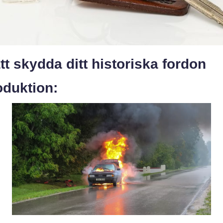
 att skydda ditt historiska fordon
oduktion: