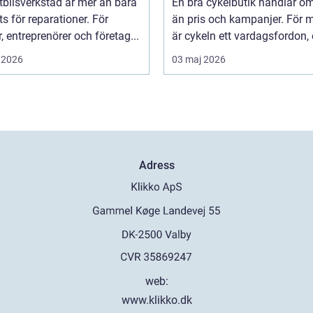
tbilsverkstad är mer än bara
En bra cykelbutik handlar o
ts för reparationer. För
än pris och kampanjer. För
r, entreprenörer och företag...
är cykeln ett vardagsfordon, et
 2026
03 maj 2026
Adress
web:
www.klikko.dk