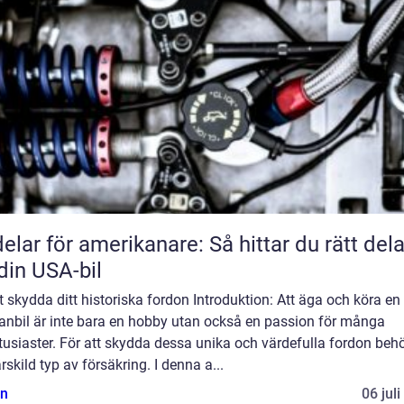
delar för amerikanare: Så hittar du rätt dela
l din USA-bil
att skydda ditt historiska fordon Introduktion: Att äga och köra en
ranbil är inte bara en hobby utan också en passion för många
tusiaster. För att skydda dessa unika och värdefulla fordon beh
rskild typ av försäkring. I denna a...
n
06 jul