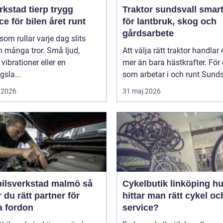
kstad tierp trygg
Traktor sundsvall smarta val
ce för bilen året runt
för lantbruk, skog och
gårdsarbete
 som rullar varje dag slits
 många tror. Små ljud,
Att välja rätt traktor handlar
vibrationer eller en
mer än bara hästkrafter. För
gsla...
som arbetar i och runt Sundsv
 2026
31 maj 2026
ilsverkstad malmö så
Cykelbutik linköping hur
r du rätt partner för
hittar man rätt cykel och
a fordon
service?