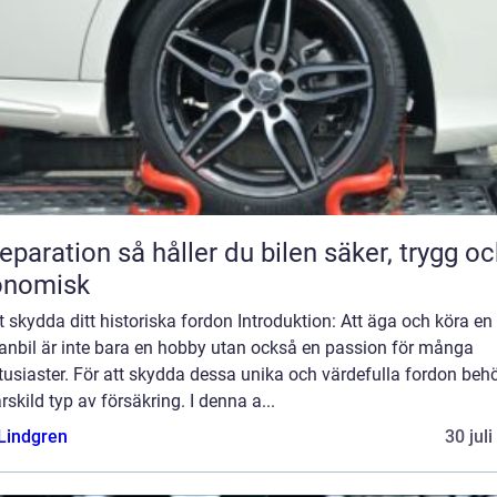
n så håller du bilen säker, trygg och
onomisk
att skydda ditt historiska fordon Introduktion: Att äga och köra en
ranbil är inte bara en hobby utan också en passion för många
tusiaster. För att skydda dessa unika och värdefulla fordon beh
rskild typ av försäkring. I denna a...
 Lindgren
30 jul