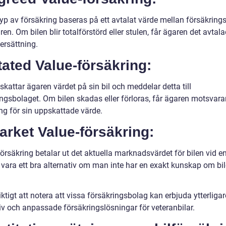
yp av försäkring baseras på ett avtalat värde mellan försäkring
en. Om bilen blir totalförstörd eller stulen, får ägaren det avtal
 ersättning.
tated Value-försäkring:
kattar ägaren värdet på sin bil och meddelar detta till
ingsbolaget. Om bilen skadas eller förloras, får ägaren motsvar
ng för sin uppskattade värde.
arket Value-försäkring:
rsäkring betalar ut det aktuella marknadsvärdet för bilen vid en
 vara ett bra alternativ om man inte har en exakt kunskap om bi
iktigt att notera att vissa försäkringsbolag kan erbjuda ytterligar
tiv och anpassade försäkringslösningar för veteranbilar.