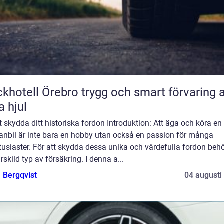
ll Örebro trygg och smart förvaring av
a hjul
att skydda ditt historiska fordon Introduktion: Att äga och köra en
ranbil är inte bara en hobby utan också en passion för många
tusiaster. För att skydda dessa unika och värdefulla fordon beh
rskild typ av försäkring. I denna a...
 Bergqvist
04 augusti