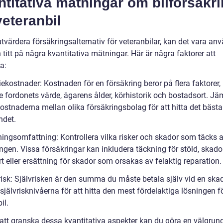
titativa mätningar om bilförsäkr
veteranbil
utvärdera försäkringsalternativ för veteranbilar, kan det vara an
n titt på några kvantitativa mätningar. Här är några faktorer att
a:
ekostnader: Kostnaden för en försäkring beror på flera faktorer,
e fordonets värde, ägarens ålder, körhistorik och bostadsort. Jä
ostnaderna mellan olika försäkringsbolag för att hitta det bästa
ndet.
ningsomfattning: Kontrollera vilka risker och skador som täcks 
ngen. Vissa försäkringar kan inkludera täckning för stöld, skado
t eller ersättning för skador som orsakas av felaktig reparation.
vrisk: Självrisken är den summa du måste betala själv vid en ska
jälvrisknivåerna för att hitta den mest fördelaktiga lösningen f
il.
tt granska dessa kvantitativa aspekter kan du göra en välgrun