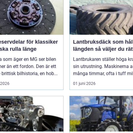
servdelar för klassiker
Lantbruksdäck som håll
ka rulla länge
längden så väljer du rät
 som äger en MG ser bilen
Lantbrukaren ställer höga kr
r än ett fordon. Den är ett
sin utrustning. Maskinerna a
brittisk bilhistoria, en hob...
många timmar, ofta i tuff mil
i 2026
01 juni 2026