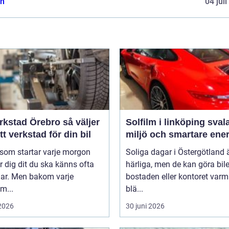
n
04 jul
stad Örebro så väljer
Solfilm i linköping svalare
tt verkstad för din bil
miljö och smartare ener
 som startar varje morgon
Soliga dagar i Östergötland 
r dig dit du ska känns ofta
härliga, men de kan göra bile
lar. Men bakom varje
bostaden eller kontoret var
m...
blä...
 2026
30 juni 2026