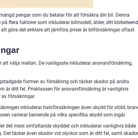
mängd pengar som du betalar för att försäkra din bil. Denna
på flera faktorer som inkluderar bilmodell, ålder, ditt körbeteen
att göra det enklare att jämföra priser är bilförsäkringar oftast
ingar
ar att välja mellan. De vanligaste inkluderar ansvarsförsäkring,
agstadgade formen av försäkring och täcker skador på andra
är ditt fel. Prisklassen för ansvarsförsäkring är vanligtvis
 av försäkringar.
säkringen inkluderar halvförsäkringen även skydd för stöld, bran
assen varierar beroende på vilka specifika skydd som ingår.
uder det mest omfattande skyddet och inkluderar vanligtvis både
 Det täcker även skador vid olyckor som är ditt fel, samt skado