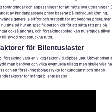
tt förändringar och anpassningar för att möta nya utmaningar. 
randet av kundanpassade priser baserat på individuell körning.
vända generella siffror och statistik för att bedöma priset, men
 titta på hur en specifik person kör för att sätta rätt pris på
ngar också ändrats, och försäkringsbolag kan nu erbjuda tillval
 till skydd mot spruckna rutor.
ktorer för Bilentusiaster
ilförsäkring vara en viktig faktor vid köpbeslutet. Utöver priset 
kydd man behöver och vilka eventuella tillägg man skulle vilja ha
s och ett försäkringsbolags rykte för kundtjänst och snabb
nde faktorer för många bilentusiaster.