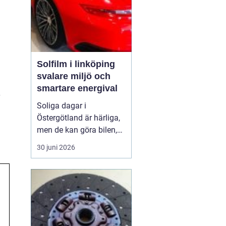
Solfilm i linköping
svalare miljö och
smartare energival
Soliga dagar i
Östergötland är härliga,
men de kan göra bilen,
bostaden eller kontoret
30 juni 2026
varma och bländande.
Allt fler i Linköping tittar
därför på
solfilm
Linköping
som ett enkelt
sätt att få svalka, ...