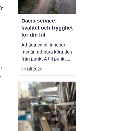
En
Dacia service:
kvalitet och trygghet
för din bil
Att äga en bil innebär
mer än att bara köra den
från punkt A till punkt B.
Det handlar om
är
04 juli 2026
underhåll och service för
.
att säkerställa bilens
långsiktiga prestanda
och värde. För Dacia-ä...