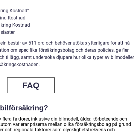
kring Kostnad”
kring Kostnad
säkring Kostnad
siaster
eln består av 511 ord och behöver utökas ytterligare för att nå
ion om specifika försäkringsbolag och deras policies, ge fler
h tillägg, samt undersöka djupare hur olika typer av bilmodeller
säkringskostnaden.
FAQ
 bilförsäkring?
 flera faktorer, inklusive din bilmodell, ålder, körbeteende och
sutom varierar priserna mellan olika försäkringsbolag på grund
 och regionala faktorer som olycklighetsfrekvens och