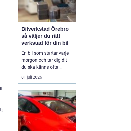
Bilverkstad Örebro
så väljer du rätt
verkstad för din bil
En bil som startar varje
morgon och tar dig dit
du ska känns ofta
självklar. Men bakom
01 juli 2026
varje problemfri körning
ligger regelbunden
ll
service, noggrann
felsökning och ibland
snabba reparationer. För
tt
bilägare i Örebro blir
valet av verkstad därför
en vik...