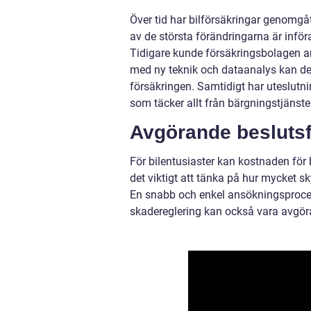
Över tid har bilförsäkringar genomgå
av de största förändringarna är infö
Tidigare kunde försäkringsbolagen an
med ny teknik och dataanalys kan de nu
försäkringen. Samtidigt har uteslutni
som täcker allt från bärgningstjänster
Avgörande beslutsfa
För bilentusiaster kan kostnaden för b
det viktigt att tänka på hur mycket s
En snabb och enkel ansökningsproces
skadereglering kan också vara avgöra