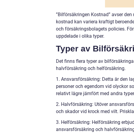
”Bilförsäkringen Kostnad” avser den 
kostnad kan variera kraftigt beroende 
och försäkringsbolagets policies. För 
uppdelade i olika typer.
Typer av Bilförsäkr
Det finns flera typer av bilförsäkring
halvförsäkring och helförsäkring.
1. Ansvarsförsäkring: Detta är den l
personer och egendom vid olyckor som 
relativt lägre jämfört med andra typer
2. Halvförsäkring: Utöver ansvarsför
och skador vid krock med vilt. Priskl
3. Helförsäkring: Helförsäkring erbj
ansvarsförsäkring och halvförsäkring.