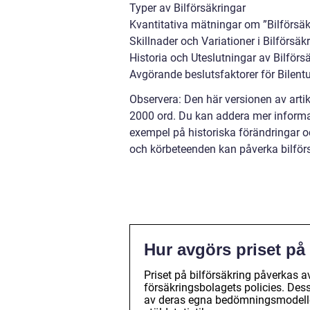
Typer av Bilförsäkringar
Kvantitativa mätningar om ”Bilförsä
Skillnader och Variationer i Bilförsä
Historia och Uteslutningar av Bilför
Avgörande beslutsfaktorer för Bilentu
Observera: Den här versionen av artik
2000 ord. Du kan addera mer informat
exempel på historiska förändringar oc
och körbeteenden kan påverka bilför
Hur avgörs priset på
Priset på bilförsäkring påverkas av
försäkringsbolagets policies. Des
av deras egna bedömningsmodeller