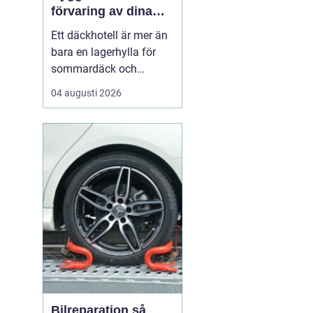
förvaring av dina
hjul
Ett däckhotell är mer än
bara en lagerhylla för
sommardäck och
vinterdäck. För bilägare i
04 augusti 2026
Örebro kan rätt förvaring
vara skillnaden mellan
säkra mil på vägen och
onödigt slitage som
leder till dyra byten i
förtid. När däcken
förvaras professionellt
f...
Bilreparation så