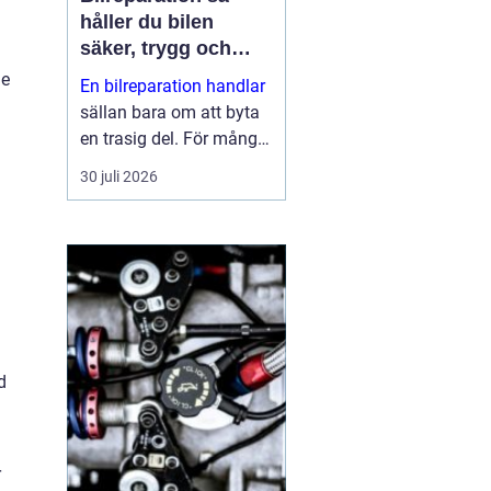
håller du bilen
säker, trygg och
ekonomisk
de
En bilreparation handlar
sällan bara om att byta
en trasig del. För många
bilägare är bilen en
30 juli 2026
förutsättning för
vardagen: jobb, skola,
fritid och alla måsten
däremellan. När bilen
krå...
d
r