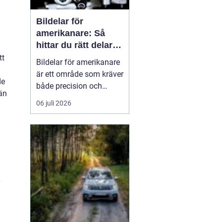
Bildelar för
amerikanare: Så
hittar du rätt delar
till din USA-bil
tt
Bildelar för amerikanare
är ett område som kräver
de
både precision och
än
modellkännedom,
06 juli 2026
särskilt när det gäller
äldre USA-bilar och
entusiastfordon. Många
svenska bilägare
uppskattar klassis...