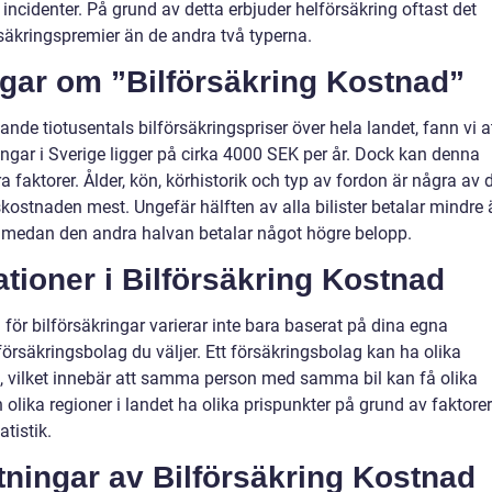
 incidenter. På grund av detta erbjuder helförsäkring oftast det
äkringspremier än de andra två typerna.
ngar om ”Bilförsäkring Kostnad”
nde tiotusentals bilförsäkringspriser över hela landet, fann vi a
ngar i Sverige ligger på cirka 4000 SEK per år. Dock kan denna
a faktorer. Ålder, kön, körhistorik och typ av fordon är några av 
kostnaden mest. Ungefär hälften av alla bilister betalar mindre 
g, medan den andra halvan betalar något högre belopp.
ationer i Bilförsäkring Kostnad
 för bilförsäkringar varierar inte bara baserat på dina egna
 försäkringsbolag du väljer. Ett försäkringsbolag kan ha olika
at, vilket innebär att samma person med samma bil kan få olika
 olika regioner i landet ha olika prispunkter på grund av faktorer
tistik.
tningar av Bilförsäkring Kostnad