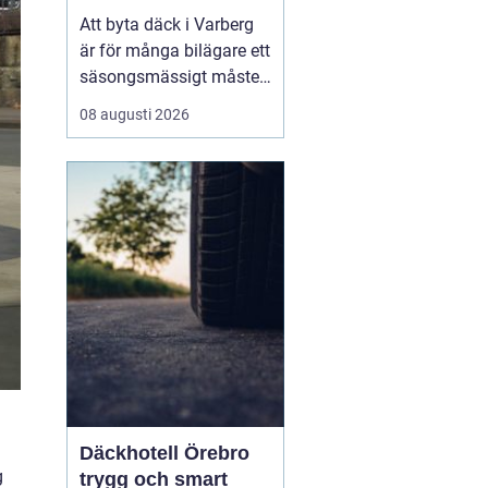
Varberg och Halland
Att byta däck i Varberg
är för många bilägare ett
säsongsmässigt måste
när vädret växlar mellan
08 augusti 2026
sommarvägar och
vinterväglag. Men
däckbytet handlar om
mer än en punkt p&arin...
Däckhotell Örebro
g
trygg och smart