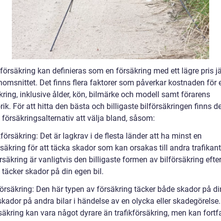
ilförsäkring kan definieras som en försäkring med ett lägre pris 
omsnittet. Det finns flera faktorer som påverkar kostnaden för 
kring, inklusive ålder, kön, bilmärke och modell samt förarens
rik. För att hitta den bästa och billigaste bilförsäkringen finns de
 försäkringsalternativ att välja bland, såsom:
kförsäkring: Det är lagkrav i de flesta länder att ha minst en
rsäkring för att täcka skador som kan orsakas till andra trafikant
rsäkring är vanligtvis den billigaste formen av bilförsäkring eft
 täcker skador på din egen bil.
försäkring: Den här typen av försäkring täcker både skador på d
skador på andra bilar i händelse av en olycka eller skadegörelse.
säkring kan vara något dyrare än trafikförsäkring, men kan fort