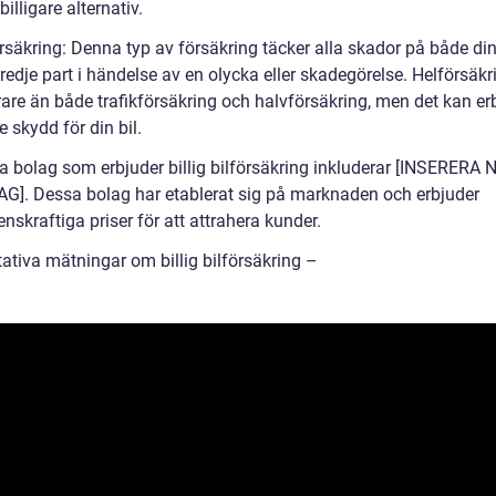
billigare alternativ.
örsäkring: Denna typ av försäkring täcker alla skador på både di
tredje part i händelse av en olycka eller skadegörelse. Helförsäk
rare än både trafikförsäkring och halvförsäkring, men det kan er
re skydd för din bil.
a bolag som erbjuder billig bilförsäkring inkluderar [INSERERA
G]. Dessa bolag har etablerat sig på marknaden och erbjuder
nskraftiga priser för att attrahera kunder.
tativa mätningar om billig bilförsäkring –