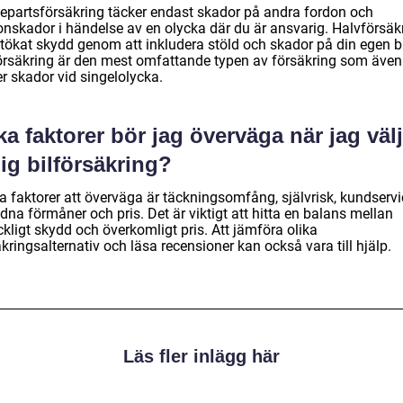
jepartsförsäkring täcker endast skador på andra fordon och
onskador i händelse av en olycka där du är ansvarig. Halvförsäk
utökat skydd genom att inkludera stöld och skador på din egen bi
örsäkring är den mest omfattande typen av försäkring som även
r skador vid singelolycka.
ka faktorer bör jag överväga när jag väl
lig bilförsäkring?
a faktorer att överväga är täckningsomfång, självrisk, kundservi
dna förmåner och pris. Det är viktigt att hitta en balans mellan
äckligt skydd och överkomligt pris. Att jämföra olika
kringsalternativ och läsa recensioner kan också vara till hjälp.
Läs fler inlägg här