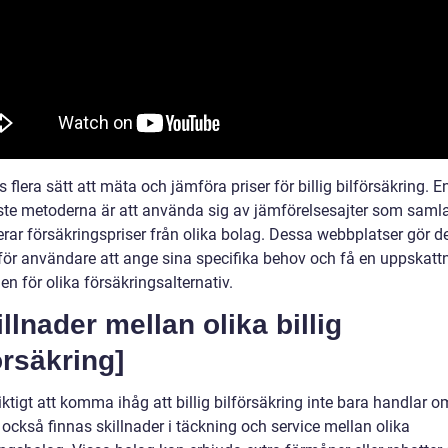
s flera sätt att mäta och jämföra priser för billig bilförsäkring. E
ste metoderna är att använda sig av jämförelsesajter som samla
erar försäkringspriser från olika bolag. Dessa webbplatser gör d
 för användare att ange sina specifika behov och få en uppskatt
n för olika försäkringsalternativ.
illnader mellan olika billig
örsäkring]
iktigt att komma ihåg att billig bilförsäkring inte bara handlar om
också finnas skillnader i täckning och service mellan olika