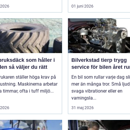
i 2026
01 juni 2026
bruksdäck som håller i
Bilverkstad tierp trygg
längden så väljer du rätt
service för bilen året ru
ukaren ställer höga krav på
En bil som rullar varje dag sl
rustning. Maskinerna arbetar
mer än många tror. Små ljud
timmar, ofta i tuff miljö...
svaga vibrationer eller en
varningsla...
i 2026
31 maj 2026