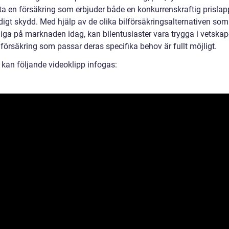
ta en försäkring som erbjuder både en konkurrenskraftig prislap
igt skydd. Med hjälp av de olika bilförsäkringsalternativen som
liga på marknaden idag, kan bilentusiaster vara trygga i vetskap
 försäkring som passar deras specifika behov är fullt möjligt.
n kan följande videoklipp infogas: