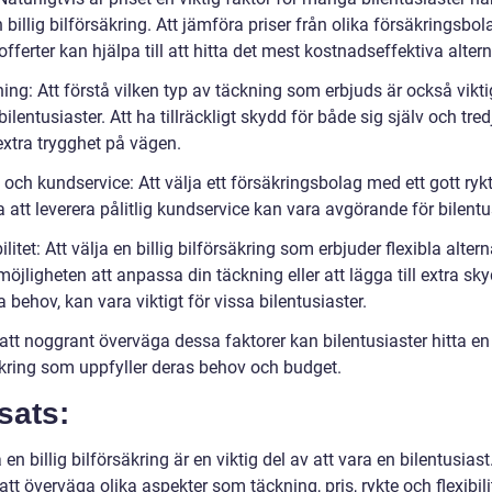
n billig bilförsäkring. Att jämföra priser från olika försäkringsbo
 offerter kan hjälpa till att hitta det mest kostnadseffektiva altern
ing: Att förstå vilken typ av täckning som erbjuds är också vikti
lentusiaster. Att ha tillräckligt skydd för både sig själv och tred
extra trygghet på vägen.
 och kundservice: Att välja ett försäkringsbolag med ett gott ryk
att leverera pålitlig kundservice kan vara avgörande för bilentu
bilitet: Att välja en billig bilförsäkring som erbjuder flexibla altern
jligheten att anpassa din täckning eller att lägga till extra sky
a behov, kan vara viktigt för vissa bilentusiaster.
tt noggrant överväga dessa faktorer kan bilentusiaster hitta en 
äkring som uppfyller deras behov och budget.
sats:
a en billig bilförsäkring är en viktig del av att vara en bilentusiast
t överväga olika aspekter som täckning, pris, rykte och flexibili