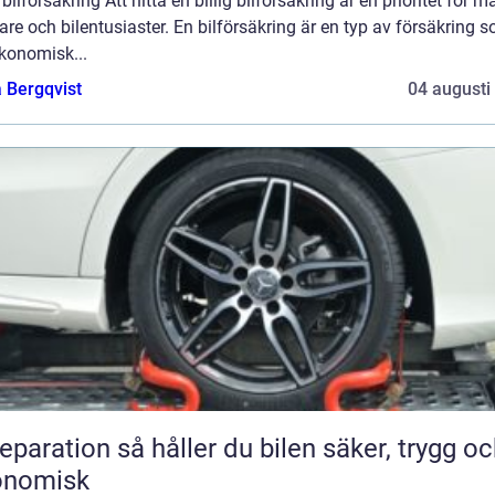
g bilförsäkring Att hitta en billig bilförsäkring är en prioritet för 
are och bilentusiaster. En bilförsäkring är en typ av försäkring 
konomisk...
 Bergqvist
04 augusti
n så håller du bilen säker, trygg och
onomisk