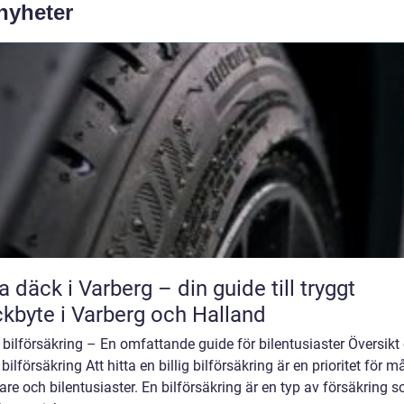
 nyheter
a däck i Varberg – din guide till tryggt
kbyte i Varberg och Halland
g bilförsäkring – En omfattande guide för bilentusiaster Översikt
g bilförsäkring Att hitta en billig bilförsäkring är en prioritet för 
are och bilentusiaster. En bilförsäkring är en typ av försäkring 