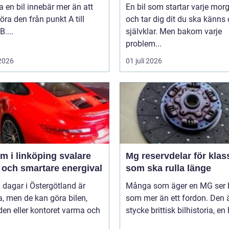
a en bil innebär mer än att
En bil som startar varje mor
öra den från punkt A till
och tar dig dit du ska känns 
B....
självklar. Men bakom varje
problem...
 2026
01 juli 2026
 i linköping svalare
Mg reservdelar för klas
 och smartare energival
som ska rulla länge
 dagar i Östergötland är
Många som äger en MG ser b
a, men de kan göra bilen,
som mer än ett fordon. Den ä
en eller kontoret varma och
stycke brittisk bilhistoria, en 