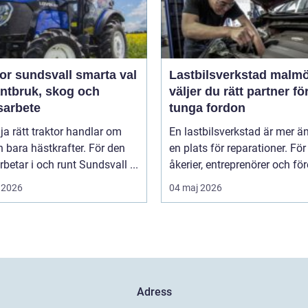
sundsvall smarta val
Lastbilsverkstad malmö s
antbruk, skog och
väljer du rätt partner fö
sarbete
tunga fordon
lja rätt traktor handlar om
En lastbilsverkstad är mer ä
 bara hästkrafter. För den
en plats för reparationer. För
betar i och runt Sundsvall ...
åkerier, entreprenörer och för
 2026
04 maj 2026
Adress