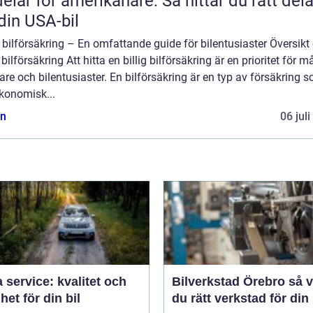
delar för amerikanare: Så hittar du rätt dela
l din USA-bil
g bilförsäkring – En omfattande guide för bilentusiaster Översikt
g bilförsäkring Att hitta en billig bilförsäkring är en prioritet för 
are och bilentusiaster. En bilförsäkring är en typ av försäkring 
konomisk...
n
06 jul
 service: kvalitet och
Bilverkstad Örebro så väljer
het för din bil
du rätt verkstad för din 