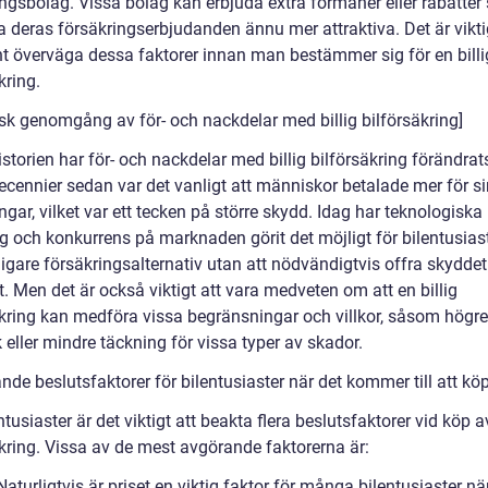
ingsbolag. Vissa bolag kan erbjuda extra förmåner eller rabatte
 deras försäkringserbjudanden ännu mer attraktiva. Det är viktig
t överväga dessa faktorer innan man bestämmer sig för en billi
kring.
isk genomgång av för- och nackdelar med billig bilförsäkring]
storien har för- och nackdelar med billig bilförsäkring förändrat
ecennier sedan var det vanligt att människor betalade mer för s
ngar, vilket var ett tecken på större skydd. Idag har teknologiska
g och konkurrens på marknaden görit det möjligt för bilentusiast
lligare försäkringsalternativ utan att nödvändigtvis offra skyddet
. Men det är också viktigt att vara medveten om att en billig
äkring kan medföra vissa begränsningar och villkor, såsom högre
k eller mindre täckning för vissa typer av skador.
nde beslutsfaktorer för bilentusiaster när det kommer till att köp
ntusiaster är det viktigt att beakta flera beslutsfaktorer vid köp a
äkring. Vissa av de mest avgörande faktorerna är:
 Naturligtvis är priset en viktig faktor för många bilentusiaster nä