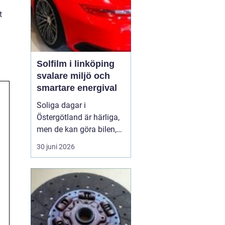
t
Solfilm i linköping
svalare miljö och
smartare energival
Soliga dagar i
Östergötland är härliga,
men de kan göra bilen,
bostaden eller kontoret
30 juni 2026
varma och bländande.
Allt fler i Linköping tittar
därför på
solfilm
Linköping
som ett enkelt
sätt att få svalka, ...