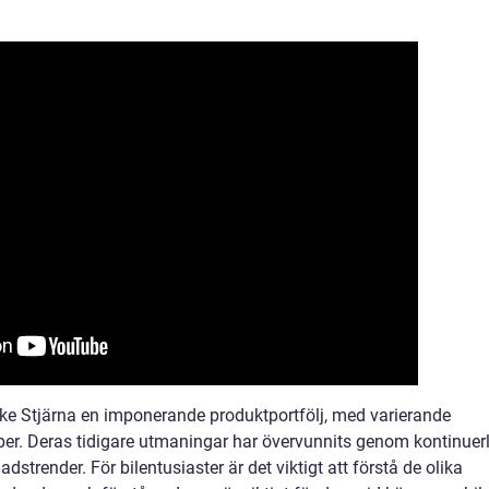
e Stjärna en imponerande produktportfölj, med varierande
er. Deras tidigare utmaningar har övervunnits genom kontinuerl
strender. För bilentusiaster är det viktigt att förstå de olika