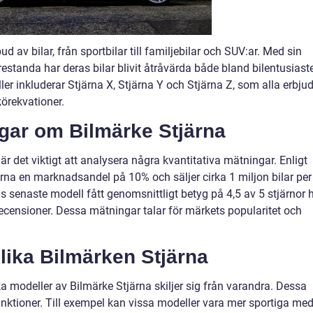
ud av bilar, från sportbilar till familjebilar och SUV:ar. Med sin
standa har deras bilar blivit åtråvärda både bland bilentusiast
er inkluderar Stjärna X, Stjärna Y och Stjärna Z, som alla erbju
örekvationer.
ngar om Bilmärke Stjärna
 är det viktigt att analysera några kvantitativa mätningar. Enligt
ärna en marknadsandel på 10% och säljer cirka 1 miljon bilar per
s senaste modell fått genomsnittligt betyg på 4,5 av 5 stjärnor 
censioner. Dessa mätningar talar för märkets popularitet och
lika Bilmärken Stjärna
lika modeller av Bilmärke Stjärna skiljer sig från varandra. Dessa
unktioner. Till exempel kan vissa modeller vara mer sportiga me