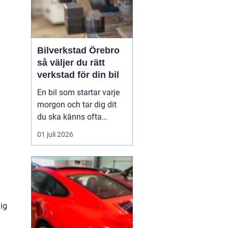
Bilverkstad Örebro
så väljer du rätt
verkstad för din bil
En bil som startar varje
morgon och tar dig dit
du ska känns ofta
självklar. Men bakom
01 juli 2026
varje problemfri körning
ligger regelbunden
service, noggrann
felsökning och ibland
snabba reparationer. För
bilägare i Örebro blir
ig
valet av verkstad därför
en vik...