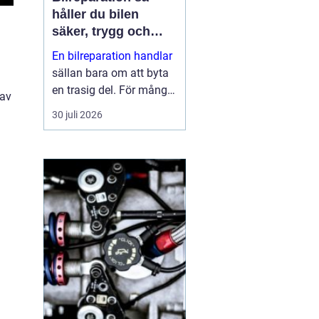
håller du bilen
säker, trygg och
ekonomisk
En bilreparation handlar
sällan bara om att byta
en trasig del. För många
 av
bilägare är bilen en
30 juli 2026
förutsättning för
vardagen: jobb, skola,
fritid och alla måsten
däremellan. När bilen
krå...