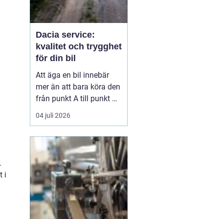
Dacia service:
kvalitet och trygghet
för din bil
Att äga en bil innebär
mer än att bara köra den
n
från punkt A till punkt B.
Det handlar om
04 juli 2026
underhåll och service för
att säkerställa bilens
långsiktiga prestanda
och värde. För Dacia-ä...
.
 i