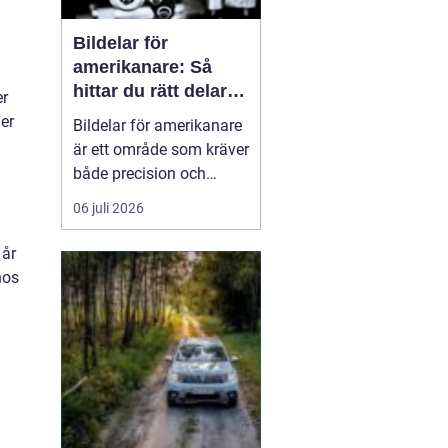
Bildelar för
amerikanare: Så
hittar du rätt delar
er
till din USA-bil
der
Bildelar för amerikanare
är ett område som kräver
både precision och
modellkännedom,
06 juli 2026
särskilt när det gäller
äldre USA-bilar och
 år
entusiastfordon. Många
hos
svenska bilägare
uppskattar klassis...
d