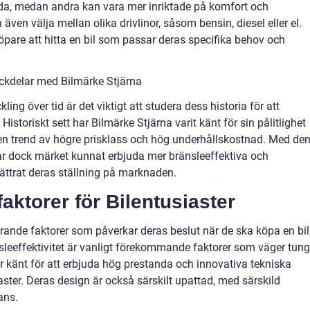
da, medan andra kan vara mer inriktade på komfort och
även välja mellan olika drivlinor, såsom bensin, diesel eller el.
köpare att hitta en bil som passar deras specifika behov och
ckdelar med Bilmärke Stjärna
ling över tid är det viktigt att studera dess historia för att
 Historiskt sett har Bilmärke Stjärna varit känt för sin pålitlighet
 en trend av högre prisklass och hög underhållskostnad. Med de
ar dock märket kunnat erbjuda mer bränsleeffektiva och
rbättrat deras ställning på marknaden.
ktorer för Bilentusiaster
görande faktorer som påverkar deras beslut när de ska köpa en bil
sleeffektivitet är vanligt förekommande faktorer som väger tungt
r känt för att erbjuda hög prestanda och innovativa tekniska
aster. Deras design är också särskilt upattad, med särskild
ans.