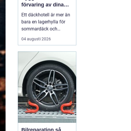
förvaring av dina
hjul
Ett däckhotell är mer än
bara en lagerhylla för
sommardäck och
vinterdäck. För bilägare i
04 augusti 2026
Örebro kan rätt förvaring
vara skillnaden mellan
säkra mil på vägen och
onödigt slitage som
leder till dyra byten i
förtid. När däcken
förvaras professionellt
f...
Bilreparation så