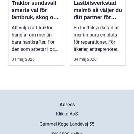
Traktor sundsvall
Lastbilsverkstad
smarta val för
malmö så väljer du
lantbruk, skog och
rätt partner för
gårdsarbete
tunga fordon
Att välja rätt traktor
En lastbilsverkstad är
handlar om mer än
mer än bara en plats
bara hästkrafter. För
för reparationer. För
den som arbetar i och
åkerier, entreprenörer
runt Sundsvall ...
och företag...
31 maj 2026
04 maj 2026
Adress