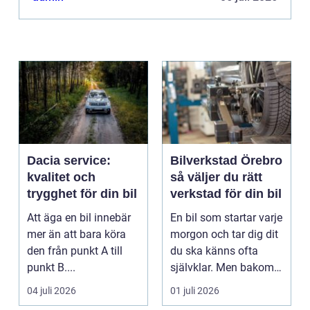
som k...
Dacia service:
Bilverkstad Örebro
kvalitet och
så väljer du rätt
trygghet för din bil
verkstad för din bil
Att äga en bil innebär
En bil som startar varje
mer än att bara köra
morgon och tar dig dit
den från punkt A till
du ska känns ofta
punkt B....
självklar. Men bakom
varje problem...
04 juli 2026
01 juli 2026