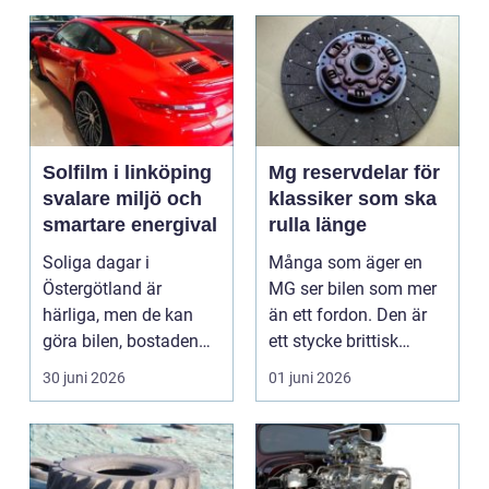
Solfilm i linköping
Mg reservdelar för
svalare miljö och
klassiker som ska
smartare energival
rulla länge
Soliga dagar i
Många som äger en
Östergötland är
MG ser bilen som mer
härliga, men de kan
än ett fordon. Den är
göra bilen, bostaden
ett stycke brittisk
eller kontoret varma
bilhistoria, en hob...
30 juni 2026
01 juni 2026
och blä...