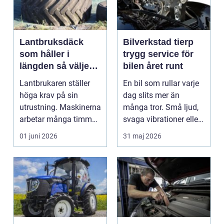
Lantbruksdäck
Bilverkstad tierp
som håller i
trygg service för
längden så väljer
bilen året runt
du rätt
Lantbrukaren ställer
En bil som rullar varje
höga krav på sin
dag slits mer än
utrustning. Maskinerna
många tror. Små ljud,
arbetar många timmar,
svaga vibrationer eller
ofta i tuff miljö...
en varningsla...
01 juni 2026
31 maj 2026