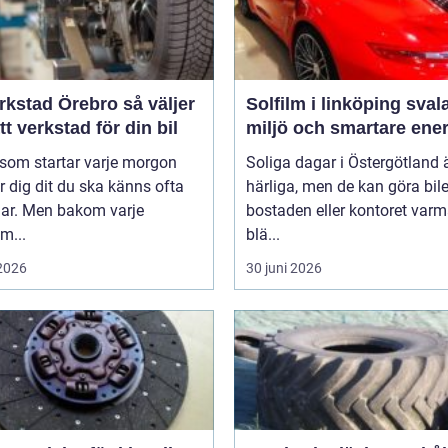
stad Örebro så väljer
Solfilm i linköping svalare
tt verkstad för din bil
miljö och smartare ener
 som startar varje morgon
Soliga dagar i Östergötland 
r dig dit du ska känns ofta
härliga, men de kan göra bile
lar. Men bakom varje
bostaden eller kontoret var
m...
blä...
 2026
30 juni 2026