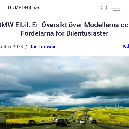
DUMEDBIL.
se
BMW Elbil: En Översikt över Modellerna oc
Fördelarna för Bilentusiaster
red
ember 2023
Jon Larsson