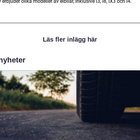
rbjuder olika modeller av elbilar, inklusive i3, i8, iX3 och i4.
Läs fler inlägg här
 nyheter