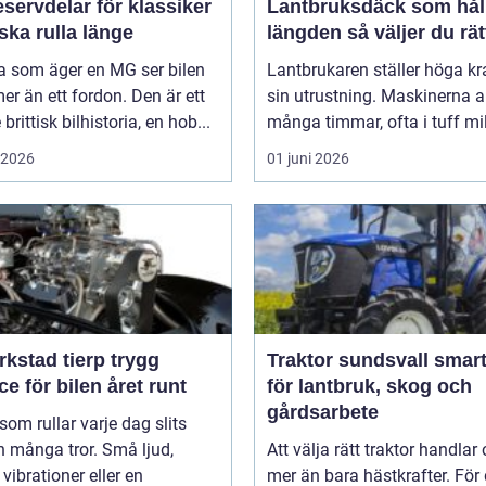
servdelar för klassiker
Lantbruksdäck som håll
ka rulla länge
längden så väljer du rät
 som äger en MG ser bilen
Lantbrukaren ställer höga kr
r än ett fordon. Den är ett
sin utrustning. Maskinerna a
brittisk bilhistoria, en hob...
många timmar, ofta i tuff mil
i 2026
01 juni 2026
kstad tierp trygg
Traktor sundsvall smarta val
ce för bilen året runt
för lantbruk, skog och
gårdsarbete
 som rullar varje dag slits
 många tror. Små ljud,
Att välja rätt traktor handlar
vibrationer eller en
mer än bara hästkrafter. För