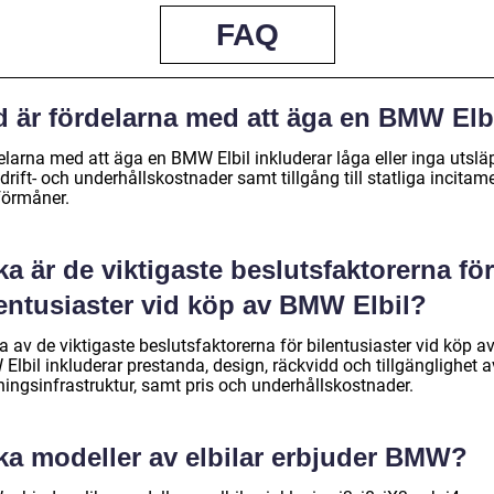
FAQ
d är fördelarna med att äga en BMW Elb
elarna med att äga en BMW Elbil inkluderar låga eller inga utslä
drift- och underhållskostnader samt tillgång till statliga incitam
förmåner.
ka är de viktigaste beslutsfaktorerna för
lentusiaster vid köp av BMW Elbil?
 av de viktigaste beslutsfaktorerna för bilentusiaster vid köp a
lbil inkluderar prestanda, design, räckvidd och tillgänglighet a
ningsinfrastruktur, samt pris och underhållskostnader.
lka modeller av elbilar erbjuder BMW?