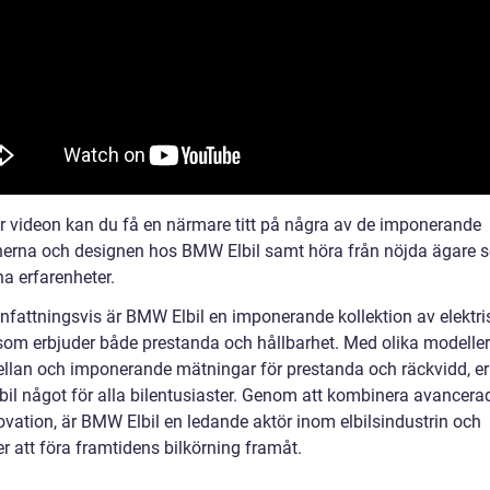
är videon kan du få en närmare titt på några av de imponerande
nerna och designen hos BMW Elbil samt höra från nöjda ägare 
na erfarenheter.
attningsvis är BMW Elbil en imponerande kollektion av elektri
som erbjuder både prestanda och hållbarhet. Med olika modeller
ellan och imponerande mätningar för prestanda och räckvidd, er
il något för alla bilentusiaster. Genom att kombinera avancerad
ovation, är BMW Elbil en ledande aktör inom elbilsindustrin och
er att föra framtidens bilkörning framåt.