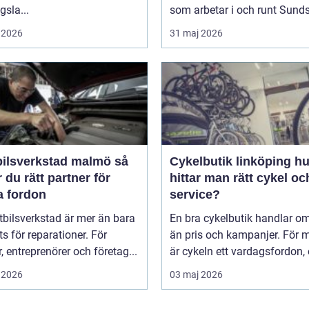
gsla...
som arbetar i och runt Sundsv
 2026
31 maj 2026
ilsverkstad malmö så
Cykelbutik linköping hur
r du rätt partner för
hittar man rätt cykel och
a fordon
service?
tbilsverkstad är mer än bara
En bra cykelbutik handlar o
ts för reparationer. För
än pris och kampanjer. För
r, entreprenörer och företag...
är cykeln ett vardagsfordon, et
 2026
03 maj 2026