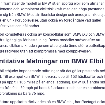
n framstående modell är BMW i8, en sportig elbil som utmanar
ionerna och kombinerar elektrisk kraft med den höga prestand
ar sig från BMW. Med sin ikoniska design och aerodynamik erbju
ra en unik körupplevelse, utan också en föregångare vad gäller
fektivitet och hållbarhet.
il kompletteras också av konceptbilar som BMW iX3 och BMW 
r tillgängliga för beställning. Dessa modeller strävar efter att
ionera elbilsmarknaden genom att erbjuda ännu större batterikap
gre räckvidd utan att kompromissa med körupplevelsen.
ntitativa Mätningar om BMW Elbil
il erbjuder imponerande mätningar när det gäller prestanda oc
. Till exempel kan BMW i3 leverera upp till 153 hästkrafter och 
d på upp till 185 miles på en enda laddning. BMW i8, å andra si
era från 0 till 60 mph på bara 4,2 sekunder och har en kombiner
örbrukning på bara 76 mpg.
 lättare uppskatta räckvidden på en BMW elbil, har företaget ock