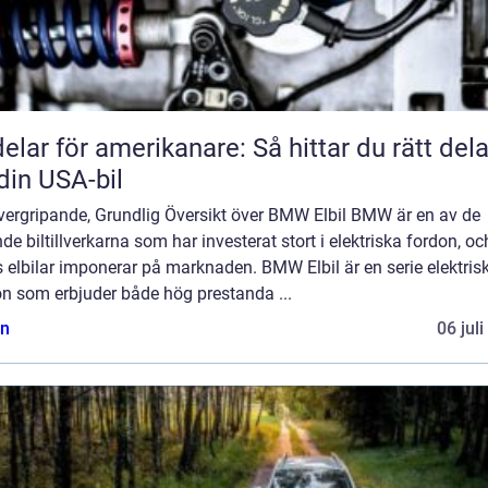
delar för amerikanare: Så hittar du rätt dela
l din USA-bil
vergripande, Grundlig Översikt över BMW Elbil BMW är en av de
de biltillverkarna som har investerat stort i elektriska fordon, oc
 elbilar imponerar på marknaden. BMW Elbil är en serie elektris
on som erbjuder både hög prestanda ...
n
06 jul