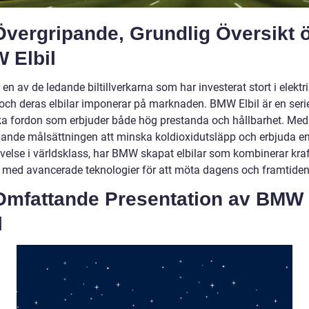
Övergripande, Grundlig Översikt 
 Elbil
n av de ledande biltillverkarna som har investerat stort i elektr
 och deras elbilar imponerar på marknaden. BMW Elbil är en seri
ska fordon som erbjuder både hög prestanda och hållbarhet. Med
pande målsättningen att minska koldioxidutsläpp och erbjuda e
evelse i världsklass, har BMW skapat elbilar som kombinerar kraf
 med avancerade teknologier för att möta dagens och framtiden
Omfattande Presentation av BMW
l