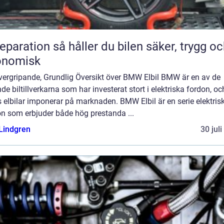
n så håller du bilen säker, trygg och
onomisk
vergripande, Grundlig Översikt över BMW Elbil BMW är en av de
de biltillverkarna som har investerat stort i elektriska fordon, oc
 elbilar imponerar på marknaden. BMW Elbil är en serie elektris
on som erbjuder både hög prestanda ...
 Lindgren
30 jul