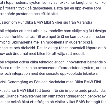
rat i toppmoderna system som visar exakt hur långt bilen kan kö
 på föraren tryck på gaspedalen. Detta ger en upplevelse som
rar både prestanda och effektivitet.
ussion om Hur Olika BMW Elbil Skiljer sig från Varandra
l erbjuder ett brett utbud av modeller som skiljer sig åt i design
a och funktionalitet. Till exempel är i3 en kompakt elbil medan 
 hybrid. Skillnaderna mellan modellerna inkluderar också
apacitet och räckvidd. Det är viktigt för en potentiell köpare att
hov och ändamål med bilen för att välja rätt modell.
il erbjuder också olika teknologier och innovationer beroende 
 Vissa modeller kan ha avancerade förarassistanssystem, aut
ner och integration med den senaste uppkopplade tekniken.
orisk Genomgång av För- och Nackdelar med Olika BMW Elbil
skt sett har BMW Elbil fått beröm för sin imponerande prestanda,
nik. Ökande medvetenhet om klimatförändringar och behovet av
et har också ökat efterfrågan på elbilar, vilket BMW har tagit fa