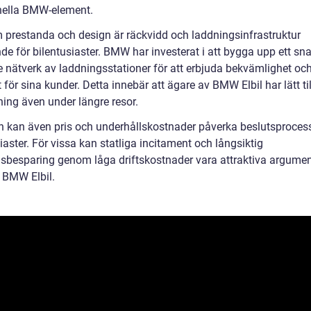
onella BMW-element.
 prestanda och design är räckvidd och laddningsinfrastruktur
de för bilentusiaster. BMW har investerat i att bygga upp ett sn
 nätverk av laddningsstationer för att erbjuda bekvämlighet oc
 för sina kunder. Detta innebär att ägare av BMW Elbil har lätt t
dning även under längre resor.
en kan även pris och underhållskostnader påverka beslutsproces
iaster. För vissa kan statliga incitament och långsiktig
sbesparing genom låga driftskostnader vara attraktiva argument
n BMW Elbil.