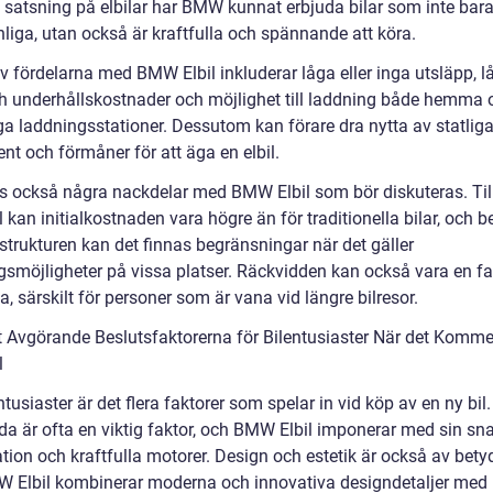
 satsning på elbilar har BMW kunnat erbjuda bilar som inte bara
liga, utan också är kraftfulla och spännande att köra.
v fördelarna med BMW Elbil inkluderar låga eller inga utsläpp, l
och underhållskostnader och möjlighet till laddning både hemma 
iga laddningsstationer. Dessutom kan förare dra nytta av statlig
nt och förmåner för att äga en elbil.
ns också några nackdelar med BMW Elbil som bör diskuteras. Til
kan initialkostnaden vara högre än för traditionella bilar, och 
strukturen kan det finnas begränsningar när det gäller
gsmöjligheter på vissa platser. Räckvidden kan också vara en fa
, särskilt för personer som är vana vid längre bilresor.
 Avgörande Beslutsfaktorerna för Bilentusiaster När det Kommer 
l
ntusiaster är det flera faktorer som spelar in vid köp av en ny bil.
da är ofta en viktig faktor, och BMW Elbil imponerar med sin s
tion och kraftfulla motorer. Design och estetik är också av bety
 Elbil kombinerar moderna och innovativa designdetaljer med