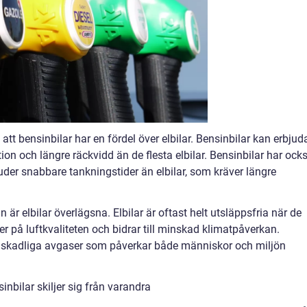
 att bensinbilar har en fördel över elbilar. Bensinbilar kan erbjud
on och längre räckvidd än de flesta elbilar. Bensinbilar har ocks
juder snabbare tankningstider än elbilar, som kräver längre
är elbilar överlägsna. Elbilar är oftast helt utsläppsfria när de
er på luftkvaliteten och bidrar till minskad klimatpåverkan.
t skadliga avgaser som påverkar både människor och miljön
inbilar skiljer sig från varandra