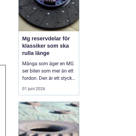
Mg reservdelar för
klassiker som ska
rulla länge
Många som äger en MG
ser bilen som mer än ett
fordon. Den är ett stycke
brittisk bilhistoria, en
01 juni 2026
hobby och ibland nästan
en familjemedlem. När
en äldre MG ska hållas i
gång, eller byggas upp
från grunden, spelar
valet av reservdelar stor