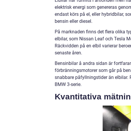
Elbilar har funnits i årtionden men har
elektrisk energi som genereras genom b
endast körs på el, eller hybridbilar
bensin eller diesel.
På marknaden finns det flera olika ty
elbilar, som Nissan Leaf och Tesla 
Räckvidden på en elbil varierar beroe
senaste åren.
Bensinbilar å andra sidan är fortfara
förbränningsmotorer som går på bensin
snabbare påfyllningstider än elbilar
BMW 3-serie.
Kvantitativa mätnin