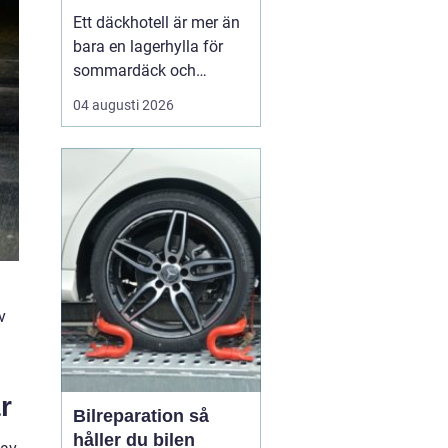
hjul
Ett däckhotell är mer än
bara en lagerhylla för
sommardäck och
vinterdäck. För bilägare i
04 augusti 2026
Örebro kan rätt förvaring
vara skillnaden mellan
säkra mil på vägen och
onödigt slitage som
leder till dyra byten i
förtid. När däcken
förvaras professionellt
f...
v
r
Bilreparation så
håller du bilen