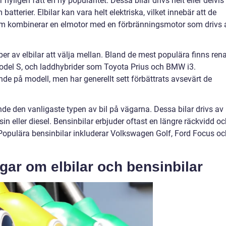
 nyligen fått en ny popularitet. Dessa bilar drivs helt eller delvis
atterier. Elbilar kan vara helt elektriska, vilket innebär att de
, som kombinerar en elmotor med en förbränningsmotor som drivs 
per av elbilar att välja mellan. Bland de mest populära finns ren
Model S, och laddhybrider som Toyota Prius och BMW i3.
nde på modell, men har generellt sett förbättrats avsevärt de
nde den vanligaste typen av bil på vägarna. Dessa bilar drivs av
 eller diesel. Bensinbilar erbjuder oftast en längre räckvidd oc
. Populära bensinbilar inkluderar Volkswagen Golf, Ford Focus oc
gar om elbilar och bensinbilar