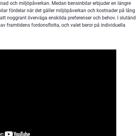
ostnad och miljöpåverkan. Medan bensinbilar erbjuder en längre
ilar fördelar när det gäller miljöpåverkan och kostnader på lång
tigt att noggrant överväga enskilda preferenser och behov. I slutän
 av framtidens fordonsflotta, och valet beror på individuella