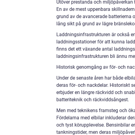
Utöver prestanda och miljöpåverkan fin
En av de mest uppenbara skillnaderna 
grund av de avancerade batterierna oc
lång sikt på grund av lägre bränslek
Laddningsinfrastrukturen är också en vi
laddningsstationer för att kunna lad
finns det ett växande antal laddnings
laddningsinfrastrukturen bli ännu m
Historisk genomgång av för- och nack
Under de senaste åren har både elbilar
deras för- och nackdelar. Historiskt s
erbjuder en längre räckvidd och snabb
batteriteknik och räckviddsångest.
Men med teknikens framsteg och ökat f
Fördelarna med elbilar inkluderar der
och tyst körupplevelse. Bensinbilar 
tankningstider, men deras miljöpåver