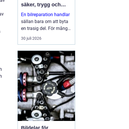
 av
säker, trygg och
ekonomisk
av
En bilreparation handlar
sällan bara om att byta
en trasig del. För många
a
bilägare är bilen en
30 juli 2026
förutsättning för
vardagen: jobb, skola,
fritid och alla måsten
däremellan. När bilen
h
krå...
h
Bildelar för