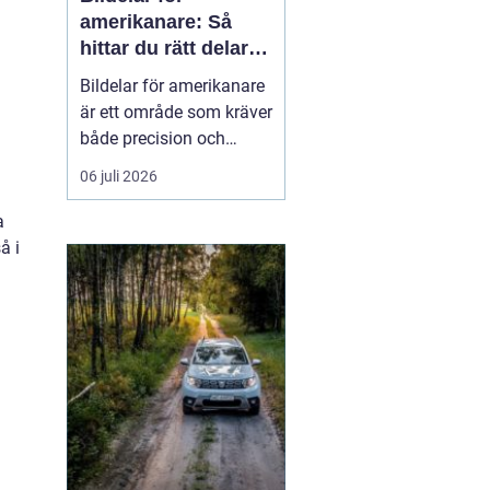
amerikanare: Så
hittar du rätt delar
till din USA-bil
Bildelar för amerikanare
är ett område som kräver
både precision och
modellkännedom,
06 juli 2026
särskilt när det gäller
äldre USA-bilar och
a
entusiastfordon. Många
å i
svenska bilägare
uppskattar klassis...