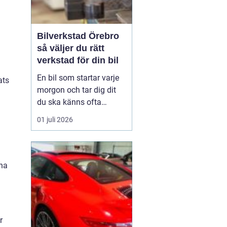
Bilverkstad Örebro
så väljer du rätt
verkstad för din bil
En bil som startar varje
ats
morgon och tar dig dit
du ska känns ofta
självklar. Men bakom
01 juli 2026
varje problemfri körning
ligger regelbunden
service, noggrann
felsökning och ibland
ina
snabba reparationer. För
bilägare i Örebro blir
valet av verkstad därför
en vik...
r