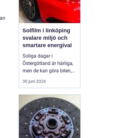
dan
Solfilm i linköping
svalare miljö och
smartare energival
Soliga dagar i
Östergötland är härliga,
men de kan göra bilen,
bostaden eller kontoret
30 juni 2026
varma och bländande.
Allt fler i Linköping tittar
därför på
solfilm
Linköping
som ett enkelt
sätt att få svalka, ...