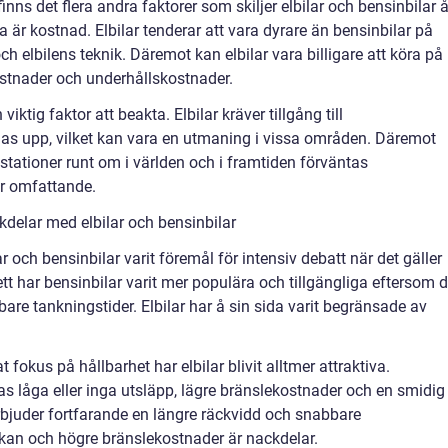
ns det flera andra faktorer som skiljer elbilar och bensinbilar å
är kostnad. Elbilar tenderar att vara dyrare än bensinbilar på
h elbilens teknik. Däremot kan elbilar vara billigare att köra på
ostnader och underhållskostnader.
ktig faktor att beakta. Elbilar kräver tillgång till
das upp, vilket kan vara en utmaning i vissa områden. Däremot
stationer runt om i världen och i framtiden förväntas
er omfattande.
delar med elbilar och bensinbilar
 och bensinbilar varit föremål för intensiv debatt när det gäller
ett har bensinbilar varit mer populära och tillgängliga eftersom 
are tankningstider. Elbilar har å sin sida varit begränsade av
okus på hållbarhet har elbilar blivit alltmer attraktiva.
as låga eller inga utsläpp, lägre bränslekostnader och en smidig
erbjuder fortfarande en längre räckvidd och snabbare
kan och högre bränslekostnader är nackdelar.