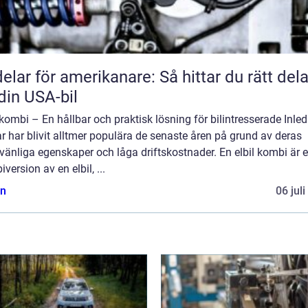
delar för amerikanare: Så hittar du rätt dela
l din USA-bil
 kombi – En hållbar och praktisk lösning för bilintresserade Inled
ar har blivit alltmer populära de senaste åren på grund av deras
vänliga egenskaper och låga driftskostnader. En elbil kombi är 
version av en elbil, ...
n
06 jul