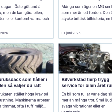
 dagar i Östergötland är
Många som äger en MG ser b
a, men de kan göra bilen,
som mer än ett fordon. Den ä
en eller kontoret varma och
stycke brittisk bilhistoria, en 
i 2026
01 juni 2026
bruksdäck som håller i
Bilverkstad tierp trygg
längden så väljer du rätt
service för bilen året ru
ukaren ställer höga krav på
En bil som rullar varje dag sl
rustning. Maskinerna arbetar
mer än många tror. Små ljud
timmar, ofta i tuff miljö...
svaga vibrationer eller en