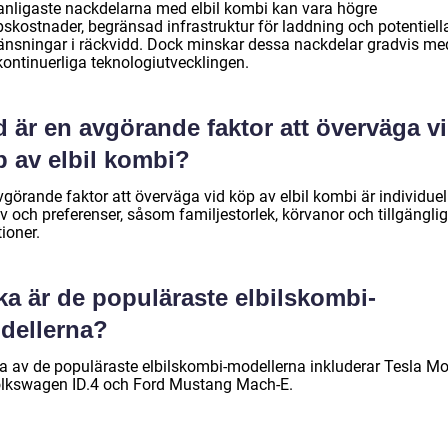
anligaste nackdelarna med elbil kombi kan vara högre
pskostnader, begränsad infrastruktur för laddning och potentiell
änsningar i räckvidd. Dock minskar dessa nackdelar gradvis me
kontinuerliga teknologiutvecklingen.
 är en avgörande faktor att överväga v
p av elbil kombi?
görande faktor att överväga vid köp av elbil kombi är individuel
v och preferenser, såsom familjestorlek, körvanor och tillgängli
ioner.
ka är de populäraste elbilskombi-
dellerna?
a av de populäraste elbilskombi-modellerna inkluderar Tesla M
olkswagen ID.4 och Ford Mustang Mach-E.