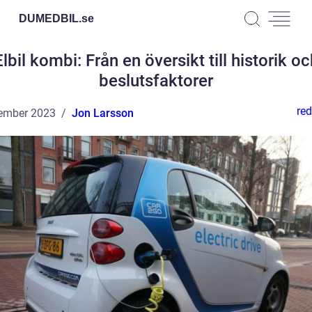
DUMEDBIL.
se
Elbil kombi: Från en översikt till historik oc
beslutsfaktorer
red
ember 2023
Jon Larsson