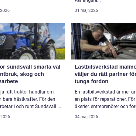
varningsla...
i 2026
31 maj 2026
sundsvall smarta val
Lastbilsverkstad malmö s
antbruk, skog och
väljer du rätt partner fö
sarbete
tunga fordon
lja rätt traktor handlar om
En lastbilsverkstad är mer ä
 bara hästkrafter. För den
en plats för reparationer. För
betar i och runt Sundsvall ...
åkerier, entreprenörer och för
 2026
04 maj 2026