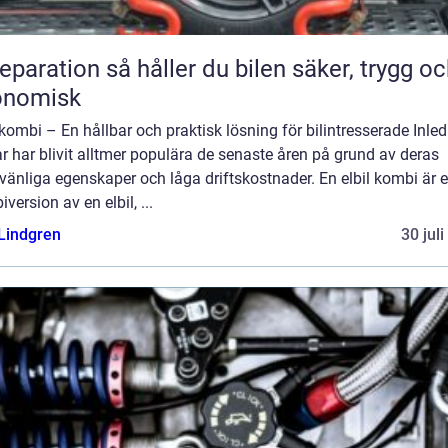
n så håller du bilen säker, trygg och
onomisk
 kombi – En hållbar och praktisk lösning för bilintresserade Inled
ar har blivit alltmer populära de senaste åren på grund av deras
vänliga egenskaper och låga driftskostnader. En elbil kombi är 
version av en elbil, ...
 Lindgren
30 jul