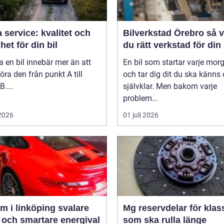
 service: kvalitet och
Bilverkstad Örebro så väljer
het för din bil
du rätt verkstad för din 
a en bil innebär mer än att
En bil som startar varje mor
öra den från punkt A till
och tar dig dit du ska känns 
B....
självklar. Men bakom varje
problem...
 2026
01 juli 2026
 i linköping svalare
Mg reservdelar för klas
 och smartare energival
som ska rulla länge