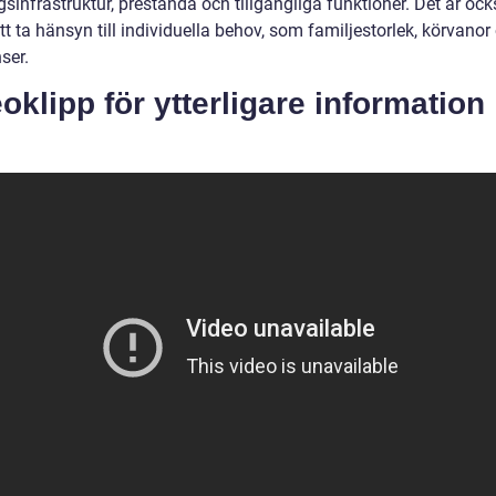
sinfrastruktur, prestanda och tillgängliga funktioner. Det är oc
att ta hänsyn till individuella behov, som familjestorlek, körvanor
ser.
oklipp för ytterligare information