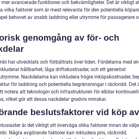
 mer avancerade funktioner och bekvämligheter. Det är viktigt at
a vilka faktorer som är mest relevanta för den potentiella köpar
empel behovet av snabb laddning eller utrymme för passagerare 
.
torisk genomgång av för- och
kdelar
mbi har utvecklats och förbättrats över tiden. Fördelarna med en 
kluderar hållbarhet, låga driftskostnader, och ett generöst
trymme. Nackdelarna kan inkludera högre inköpskostnader, b
uktur för laddning och potentiella begränsningar i räckvidd. Det 
att notera att teknologin och infrastrukturen för elbilar kontinuerli
s, vilket gör att dessa nackdelar gradvis minskar.
rande beslutsfaktorer vid köp av
ntusiaster är det viktigt att överväga olika faktorer innan de välje
mbi. Några avgörande faktorer kan inkludera pris, räckvidd,