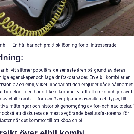
mbi – En hållbar och praktisk lösning för bilintresserade
dning:
har blivit alltmer populära de senaste åren på grund av deras
nliga egenskaper och låga driftskostnader. En elbil kombi är en
sion av en elbil, vilket innebär att den erbjuder både hållbarhet
a fördelar. I den här artikeln kommer vi att utforska och presente
 av elbil kombi – från en övergripande översikt och typer, till
ativa mätningar och historisk genomgång av för- och nackdelar. 
också att diskutera de mest avgörande beslutsfaktorerna för
iaster när det kommer till att köpa en bil.
sikt över elbil kombi