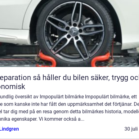
n så håller du bilen säker, trygg och
onomisk
undlig översikt av Impopulärt bilmärke Impopulärt bilmärke, ett
e som kanske inte har fått den uppmärksamhet det förtjänar. D
el tar dig med på en resa genom detta bilmärkes historia, modell
unika egenskaper. Vi kommer också a...
 Lindgren
30 jul