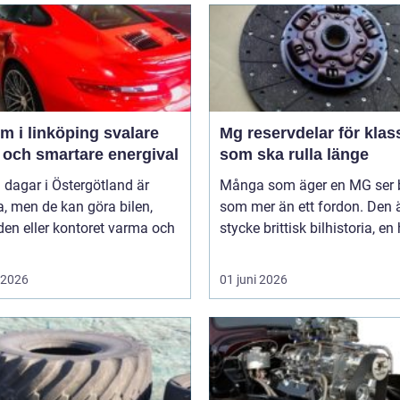
 i linköping svalare
Mg reservdelar för klas
 och smartare energival
som ska rulla länge
 dagar i Östergötland är
Många som äger en MG ser b
a, men de kan göra bilen,
som mer än ett fordon. Den ä
en eller kontoret varma och
stycke brittisk bilhistoria, en 
i 2026
01 juni 2026