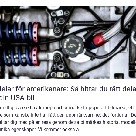
delar för amerikanare: Så hittar du rätt dela
l din USA-bil
undlig översikt av Impopulärt bilmärke Impopulärt bilmärke, ett
e som kanske inte har fått den uppmärksamhet det förtjänar. D
el tar dig med på en resa genom detta bilmärkes historia, modell
unika egenskaper. Vi kommer också a...