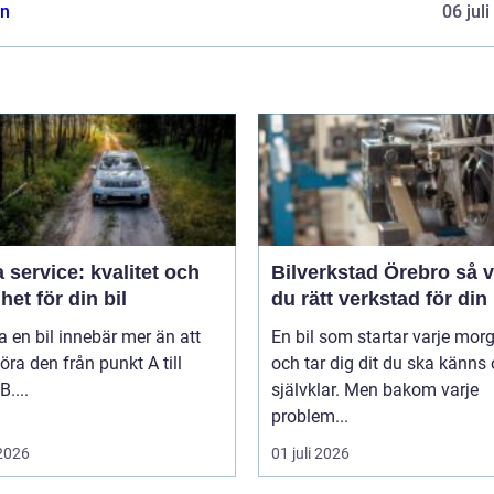
n
06 jul
 service: kvalitet och
Bilverkstad Örebro så väljer
het för din bil
du rätt verkstad för din 
a en bil innebär mer än att
En bil som startar varje mor
öra den från punkt A till
och tar dig dit du ska känns 
B....
självklar. Men bakom varje
problem...
 2026
01 juli 2026