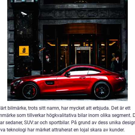
rt bilmärke, trots sitt namn, har mycket att erbjuda. Det är ett
märke som tillverkar högkvalitativa bilar inom olika segment. 
rar sedaner, SUV:ar och sportbilar. På grund av dess unika desig
va teknologi har märket attraherat en lojal skara av kunder.