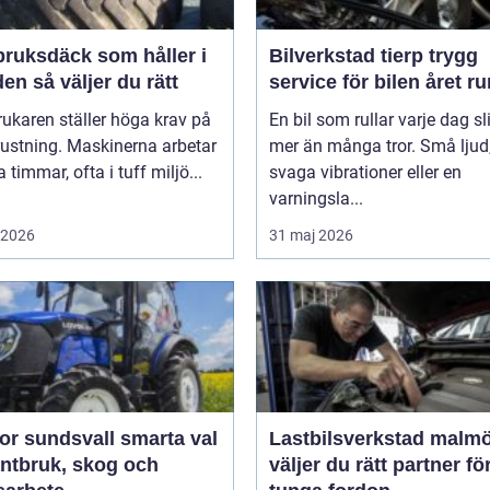
bruksdäck som håller i
Bilverkstad tierp trygg
längden så väljer du rätt
service för bilen året ru
ukaren ställer höga krav på
En bil som rullar varje dag sl
rustning. Maskinerna arbetar
mer än många tror. Små ljud
timmar, ofta i tuff miljö...
svaga vibrationer eller en
varningsla...
i 2026
31 maj 2026
sundsvall smarta val
Lastbilsverkstad malmö s
antbruk, skog och
väljer du rätt partner fö