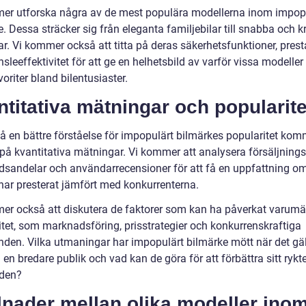
er utforska några av de mest populära modellerna inom impop
. Dessa sträcker sig från eleganta familjebilar till snabba och kr
ar. Vi kommer också att titta på deras säkerhetsfunktioner, pres
sleeffektivitet för att ge en helhetsbild av varför vissa modeller
avoriter bland bilentusiaster.
titativa mätningar och popularite
få en bättre förståelse för impopulärt bilmärkes popularitet kom
a på kvantitativa mätningar. Vi kommer att analysera försäljningss
sandelar och användarrecensioner för att få en uppfattning om
har presterat jämfört med konkurrenterna.
er också att diskutera de faktorer som kan ha påverkat varumä
itet, som marknadsföring, prisstrategier och konkurrenskraftiga
nden. Vilka utmaningar har impopulärt bilmärke mött när det gäll
ll en bredare publik och vad kan de göra för att förbättra sitt rykt
den?
lnader mellan olika modeller ino