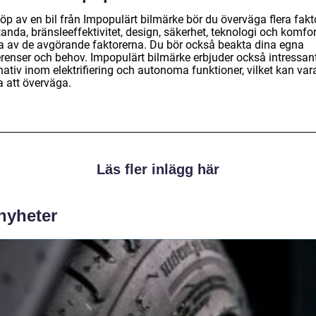
öp av en bil från Impopulärt bilmärke bör du överväga flera fakto
anda, bränsleeffektivitet, design, säkerhet, teknologi och komfor
a av de avgörande faktorerna. Du bör också beakta dina egna
erenser och behov. Impopulärt bilmärke erbjuder också intressan
nativ inom elektrifiering och autonoma funktioner, vilket kan var
a att överväga.
Läs fler inlägg här
 nyheter