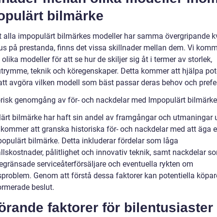
opulärt bilmärke
tt alla impopulärt bilmärkes modeller har samma övergripande kv
us på prestanda, finns det vissa skillnader mellan dem. Vi komm
olika modeller för att se hur de skiljer sig åt i termer av storlek,
rutrymme, teknik och köregenskaper. Detta kommer att hjälpa pot
att avgöra vilken modell som bäst passar deras behov och prefe
orisk genomgång av för- och nackdelar med Impopulärt bilmärke
ärt bilmärke har haft sin andel av framgångar och utmaningar 
i kommer att granska historiska för- och nackdelar med att äga e
populärt bilmärke. Detta inkluderar fördelar som låga
llskostnader, pålitlighet och innovativ teknik, samt nackdelar s
begränsade serviceåterförsäljare och eventuella rykten om
tsproblem. Genom att förstå dessa faktorer kan potentiella köpar
ormerade beslut.
rande faktorer för bilentusiaster