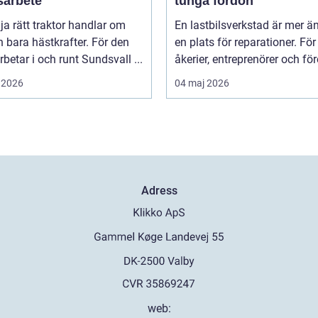
sarbete
tunga fordon
lja rätt traktor handlar om
En lastbilsverkstad är mer ä
 bara hästkrafter. För den
en plats för reparationer. För
betar i och runt Sundsvall ...
åkerier, entreprenörer och för
 2026
04 maj 2026
Adress
web: