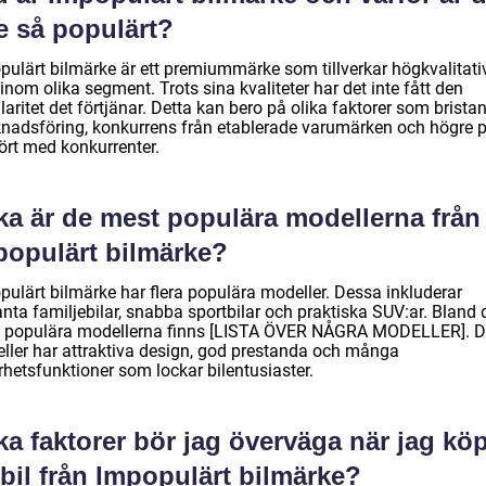
e så populärt?
pulärt bilmärke är ett premiummärke som tillverkar högkvalitati
 inom olika segment. Trots sina kvaliteter har det inte fått den
aritet det förtjänar. Detta kan bero på olika faktorer som brista
nadsföring, konkurrens från etablerade varumärken och högre p
ört med konkurrenter.
ka är de mest populära modellerna från
populärt bilmärke?
pulärt bilmärke har flera populära modeller. Dessa inkluderar
nta familjebilar, snabba sportbilar och praktiska SUV:ar. Bland 
 populära modellerna finns [LISTA ÖVER NÅGRA MODELLER]. 
ller har attraktiva design, god prestanda och många
rhetsfunktioner som lockar bilentusiaster.
ka faktorer bör jag överväga när jag kö
bil från Impopulärt bilmärke?