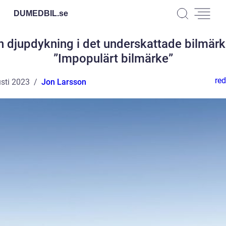
DUMEDBIL.
se
n djupdykning i det underskattade bilmärk
”Impopulärt bilmärke”
red
sti 2023
Jon Larsson