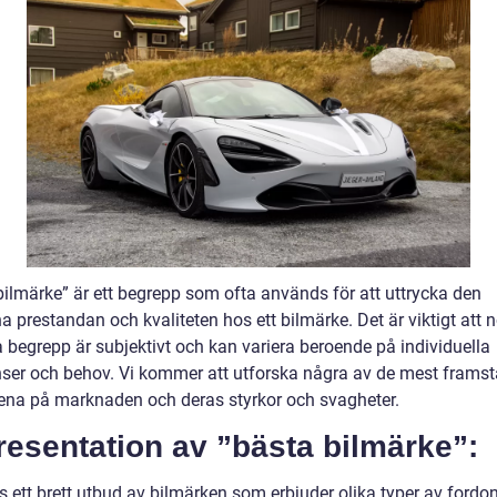
bilmärke” är ett begrepp som ofta används för att uttrycka den
 prestandan och kvaliteten hos ett bilmärke. Det är viktigt att 
a begrepp är subjektivt och kan variera beroende på individuella
nser och behov. Vi kommer att utforska några av de mest frams
ena på marknaden och deras styrkor och svagheter.
resentation av ”bästa bilmärke”:
s ett brett utbud av bilmärken som erbjuder olika typer av fordon