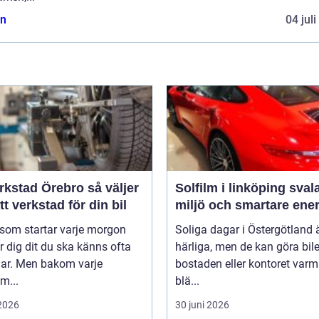
n
04 jul
stad Örebro så väljer
Solfilm i linköping svalare
tt verkstad för din bil
miljö och smartare ener
 som startar varje morgon
Soliga dagar i Östergötland 
r dig dit du ska känns ofta
härliga, men de kan göra bile
lar. Men bakom varje
bostaden eller kontoret var
m...
blä...
 2026
30 juni 2026