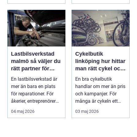
Lastbilsverkstad
Cykelbutik
malmö så väljer du
linköping hur hittar
rätt partner för
man rätt cykel och
tunga fordon
rätt service?
En lastbilsverkstad är
En bra cykelbutik
mer än bara en plats
handlar om mer än pris
för reparationer. För
och kampanjer. För
åkerier, entreprenörer
många är cykeln ett
och företag...
vardagsfordon, ett t...
04 maj 2026
03 maj 2026