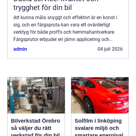
trygghet för din bil
Att kunna måla snyggt och effektivt är en konst i
sig, och en färgspruta kan vara ett ovärderligt
verktyg för både proffs och hemmahantverkare.
Färgsprutor erbjuder en jämn applicering och
snabbare arbetstemp...
admin
04 juli 2026
Bilverkstad Örebro
Solfilm i linköping
så väljer du rätt
svalare miljö och
verkstad för din bil
smartare energival