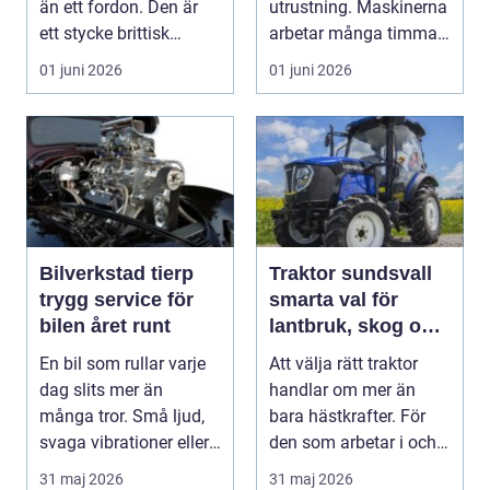
än ett fordon. Den är
utrustning. Maskinerna
ett stycke brittisk
arbetar många timmar,
bilhistoria, en hob...
ofta i tuff miljö...
01 juni 2026
01 juni 2026
Bilverkstad tierp
Traktor sundsvall
trygg service för
smarta val för
bilen året runt
lantbruk, skog och
gårdsarbete
En bil som rullar varje
Att välja rätt traktor
dag slits mer än
handlar om mer än
många tror. Små ljud,
bara hästkrafter. För
svaga vibrationer eller
den som arbetar i och
en varningsla...
runt Sundsvall ...
31 maj 2026
31 maj 2026