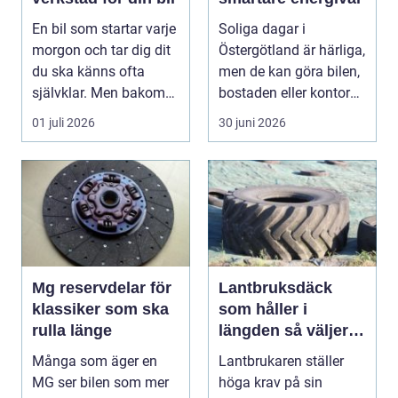
En bil som startar varje
Soliga dagar i
morgon och tar dig dit
Östergötland är härliga,
du ska känns ofta
men de kan göra bilen,
självklar. Men bakom
bostaden eller kontoret
varje problem...
varma och blä...
01 juli 2026
30 juni 2026
Mg reservdelar för
Lantbruksdäck
klassiker som ska
som håller i
rulla länge
längden så väljer
du rätt
Många som äger en
Lantbrukaren ställer
MG ser bilen som mer
höga krav på sin