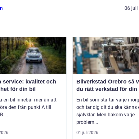
n
06 jul
 service: kvalitet och
Bilverkstad Örebro så väljer
het för din bil
du rätt verkstad för din 
a en bil innebär mer än att
En bil som startar varje mor
öra den från punkt A till
och tar dig dit du ska känns 
B....
självklar. Men bakom varje
problem...
 2026
01 juli 2026