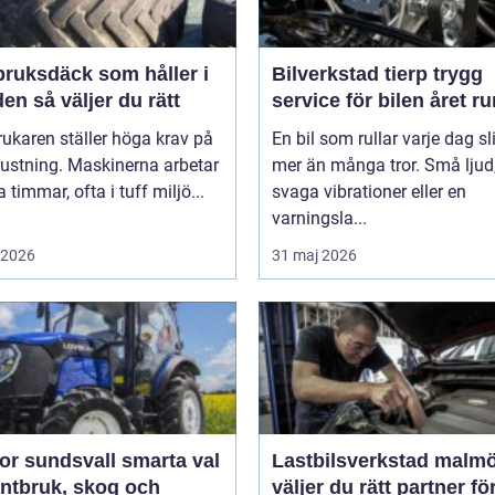
bruksdäck som håller i
Bilverkstad tierp trygg
längden så väljer du rätt
service för bilen året ru
ukaren ställer höga krav på
En bil som rullar varje dag sl
rustning. Maskinerna arbetar
mer än många tror. Små ljud
timmar, ofta i tuff miljö...
svaga vibrationer eller en
varningsla...
i 2026
31 maj 2026
sundsvall smarta val
Lastbilsverkstad malmö s
antbruk, skog och
väljer du rätt partner fö