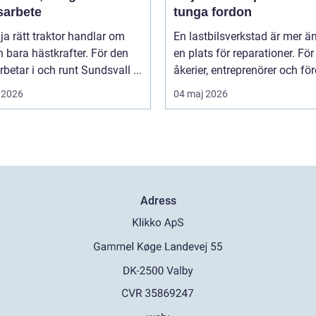
sarbete
tunga fordon
lja rätt traktor handlar om
En lastbilsverkstad är mer ä
 bara hästkrafter. För den
en plats för reparationer. För
betar i och runt Sundsvall ...
åkerier, entreprenörer och för
 2026
04 maj 2026
Adress