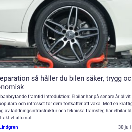
n så håller du bilen säker, trygg och
onomisk
banbrytande framtid Introduktion: Elbilar har på senare år blivit 
opulära och intresset för dem fortsätter att växa. Med en krafti
g av laddningsinfrastruktur och tekniska framsteg har elbilar bli
traktivt alternat...
 Lindgren
30 jul