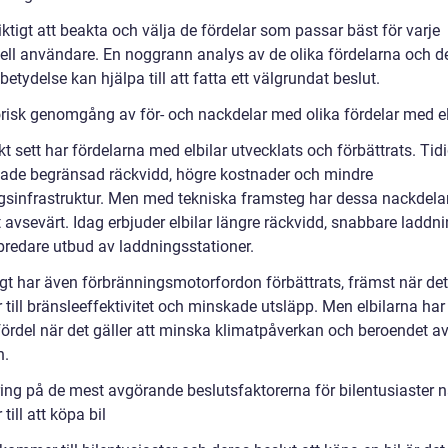
iktigt att beakta och välja de fördelar som passar bäst för varje
uell användare. En noggrann analys av de olika fördelarna och d
 betydelse kan hjälpa till att fatta ett välgrundat beslut.
orisk genomgång av för- och nackdelar med olika fördelar med el
kt sett har fördelarna med elbilar utvecklats och förbättrats. Tid
 hade begränsad räckvidd, högre kostnader och mindre
gsinfrastruktur. Men med tekniska framsteg har dessa nackdela
avsevärt. Idag erbjuder elbilar längre räckvidd, snabbare laddni
 bredare utbud av laddningsstationer.
gt har även förbränningsmotorfordon förbättrats, främst när det
till bränsleeffektivitet och minskade utsläpp. Men elbilarna ha
fördel när det gäller att minska klimatpåverkan och beroendet av
n.
ing på de mest avgörande beslutsfaktorerna för bilentusiaster n
ill att köpa bil