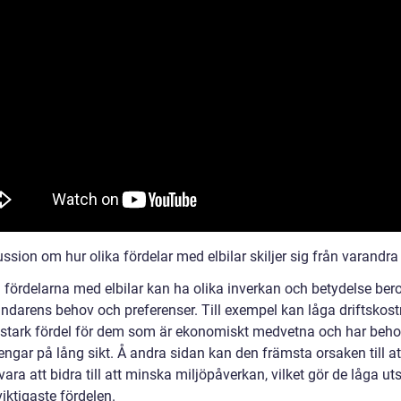
ssion om hur olika fördelar med elbilar skiljer sig från varandra
a fördelarna med elbilar kan ha olika inverkan och betydelse be
ndarens behov och preferenser. Till exempel kan låga driftskos
 stark fördel för dem som är ekonomiskt medvetna och har beho
ngar på lång sikt. Å andra sidan kan den främsta orsaken till at
 vara att bidra till att minska miljöpåverkan, vilket gör de låga u
 viktigaste fördelen.