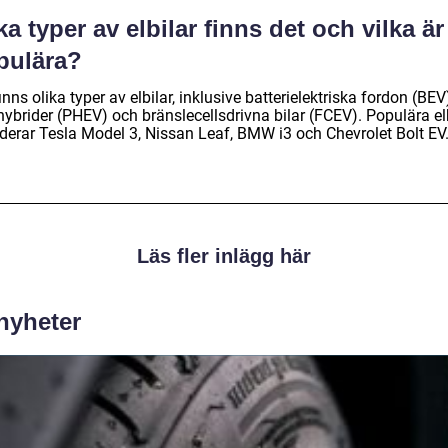
ka typer av elbilar finns det och vilka är
pulära?
inns olika typer av elbilar, inklusive batterielektriska fordon (BEV
hybrider (PHEV) och bränslecellsdrivna bilar (FCEV). Populära el
uderar Tesla Model 3, Nissan Leaf, BMW i3 och Chevrolet Bolt EV
Läs fler inlägg här
 nyheter