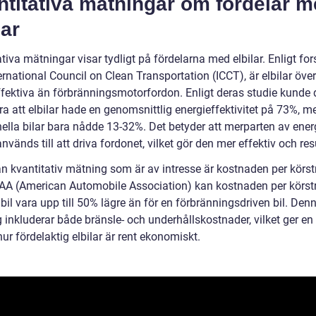
ntitativa mätningar om fördelar 
lar
tiva mätningar visar tydligt på fördelarna med elbilar. Enligt fo
ernational Council on Clean Transportation (ICCT), är elbilar öve
ffektiva än förbränningsmotorfordon. Enligt deras studie kunde 
ra att elbilar hade en genomsnittlig energieffektivitet på 73%, 
nella bilar bara nådde 13-32%. Det betyder att merparten av energ
används till att driva fordonet, vilket gör den mer effektiv och re
n kvantitativ mätning som är av intresse är kostnaden per körst
AAA (American Automobile Association) kan kostnaden per körst
lbil vara upp till 50% lägre än för en förbränningsdriven bil. Den
inkluderar både bränsle- och underhållskostnader, vilket ger en 
hur fördelaktig elbilar är rent ekonomiskt.