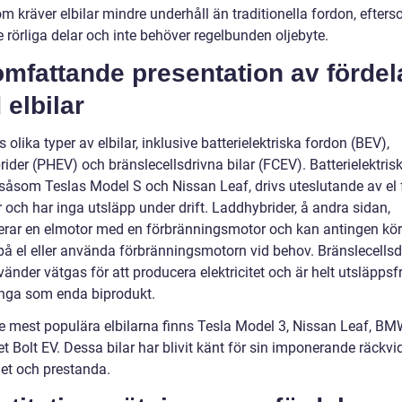
m kräver elbilar mindre underhåll än traditionella fordon, efter
e rörliga delar och inte behöver regelbunden oljebyte.
mfattande presentation av fördel
elbilar
s olika typer av elbilar, inklusive batterielektriska fordon (BEV),
ider (PHEV) och bränslecellsdrivna bilar (FCEV). Batterielektris
 såsom Teslas Model S och Nissan Leaf, drivs uteslutande av el 
r och har inga utsläpp under drift. Laddhybrider, å andra sidan,
rar en elmotor med en förbränningsmotor och kan antingen kö
på el eller använda förbränningsmotorn vid behov. Bränslecellsd
vänder vätgas för att producera elektricitet och är helt utsläppsf
nga som enda biprodukt.
e mest populära elbilarna finns Tesla Model 3, Nissan Leaf, BM
t Bolt EV. Dessa bilar har blivit känt för sin imponerande räckvi
het och prestanda.