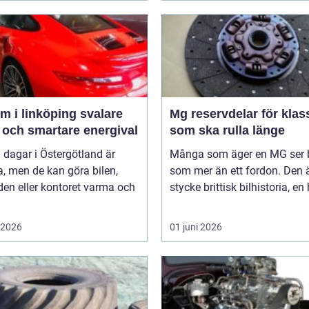
 i linköping svalare
Mg reservdelar för klas
 och smartare energival
som ska rulla länge
 dagar i Östergötland är
Många som äger en MG ser b
a, men de kan göra bilen,
som mer än ett fordon. Den ä
en eller kontoret varma och
stycke brittisk bilhistoria, en 
i 2026
01 juni 2026