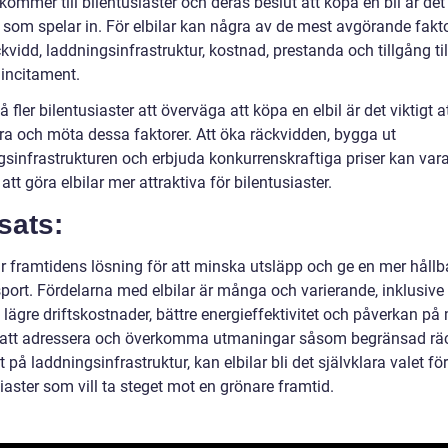
kommer till bilentusiaster och deras beslut att köpa en bil är det 
r som spelar in. För elbilar kan några av de mest avgörande fakt
kvidd, laddningsinfrastruktur, kostnad, prestanda och tillgång til
 incitament.
få fler bilentusiaster att överväga att köpa en elbil är det viktigt a
ra och möta dessa faktorer. Att öka räckvidden, bygga ut
gsinfrastrukturen och erbjuda konkurrenskraftiga priser kan vara
 att göra elbilar mer attraktiva för bilentusiaster.
sats:
är framtidens lösning för att minska utsläpp och ge en mer hållb
sport. Fördelarna med elbilar är många och varierande, inklusive
 lägre driftskostnader, bättre energieffektivitet och påverkan på 
tt adressera och överkomma utmaningar såsom begränsad rä
t på laddningsinfrastruktur, kan elbilar bli det självklara valet för
iaster som vill ta steget mot en grönare framtid.