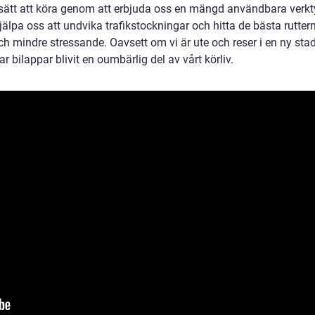
t sätt att köra genom att erbjuda oss en mängd användbara verk
älpa oss att undvika trafikstockningar och hitta de bästa rutter
h mindre stressande. Oavsett om vi är ute och reser i en ny sta
r bilappar blivit en oumbärlig del av vårt körliv.