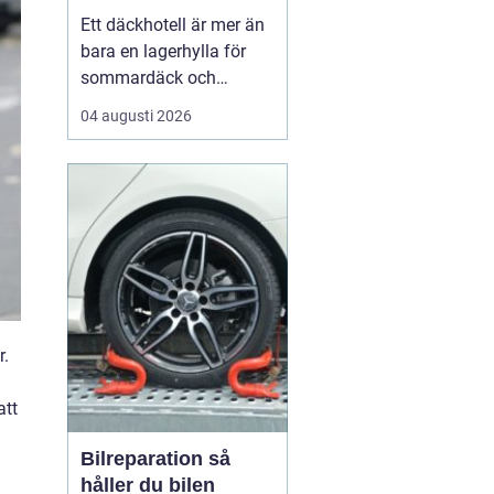
hjul
Ett däckhotell är mer än
bara en lagerhylla för
sommardäck och
vinterdäck. För bilägare i
04 augusti 2026
Örebro kan rätt förvaring
vara skillnaden mellan
säkra mil på vägen och
onödigt slitage som
leder till dyra byten i
förtid. När däcken
förvaras professionellt
f...
r.
att
Bilreparation så
håller du bilen