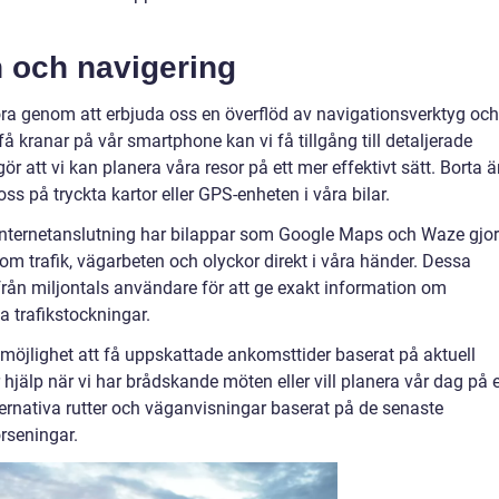
n och navigering
köra genom att erbjuda oss en överflöd av navigationsverktyg och
å kranar på vår smartphone kan vi få tillgång till detaljerade
gör att vi kan planera våra resor på ett mer effektivt sätt. Borta ä
oss på tryckta kartor eller GPS-enheten i våra bilar.
internetanslutning har bilappar som Google Maps och Waze gjor
 om trafik, vägarbeten och olyckor direkt i våra händer. Dessa
ån miljontals användare för att ge exakt information om
a trafikstockningar.
å möjlighet att få uppskattade ankomsttider baserat på aktuell
or hjälp när vi har brådskande möten eller vill planera vår dag på e
lternativa rutter och väganvisningar baserat på de senaste
örseningar.