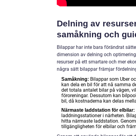
Delning av resurser
samåkning och guid
Bilappar har inte bara förändrat sätt
dimension av delning och optimering 
resurser på ett smartare och mer eko
några sätt bilappar främjar fördelnin
Bilappar som Uber och
Samåkning:
kan dela en bil för att nå samma d
det totala antalet bilar på vägen, 
föroreningar. Dessutom kan bilpooln
bil, då kostnaderna kan delas mella
Närmaste laddstation för elbilar:
laddningsstationer i närheten. Bila
hitta närmaste laddstation. Genom at
tillgängligheten för elbilar och fr