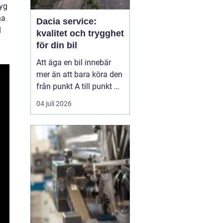
tyg
na
Dacia service:
d
kvalitet och trygghet
för din bil
Att äga en bil innebär
mer än att bara köra den
från punkt A till punkt B.
Det handlar om
04 juli 2026
underhåll och service för
att säkerställa bilens
långsiktiga prestanda
och värde. För Dacia-ä...