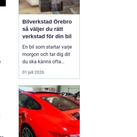
Bilverkstad Örebro
så väljer du rätt
verkstad för din bil
En bil som startar varje
morgon och tar dig dit
du ska känns ofta
r
självklar. Men bakom
01 juli 2026
varje problemfri körning
ligger regelbunden
service, noggrann
felsökning och ibland
snabba reparationer. För
bilägare i Örebro blir
t
valet av verkstad därför
en vik...