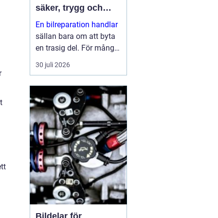
säker, trygg och
ekonomisk
En bilreparation handlar
sällan bara om att byta
en trasig del. För många
bilägare är bilen en
30 juli 2026
förutsättning för
r
vardagen: jobb, skola,
fritid och alla måsten
t
däremellan. När bilen
krå...
tt
Bildelar för