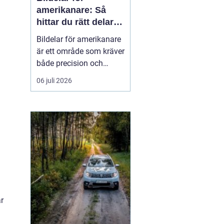
amerikanare: Så
hittar du rätt delar
till din USA-bil
Bildelar för amerikanare
är ett område som kräver
både precision och
modellkännedom,
06 juli 2026
särskilt när det gäller
äldre USA-bilar och
entusiastfordon. Många
svenska bilägare
uppskattar klassis...
r