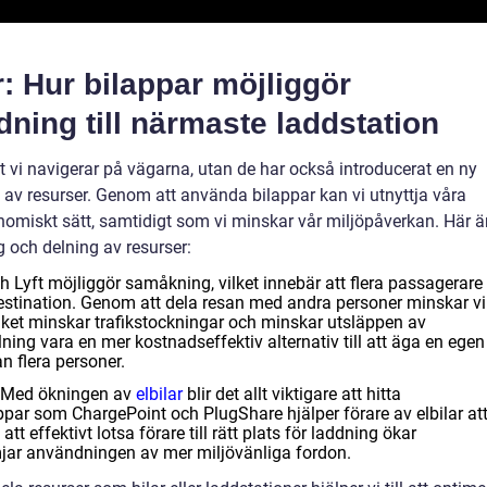
: Hur bilappar möjliggör
ning till närmaste laddstation
et vi navigerar på vägarna, utan de har också introducerat en ny
av resurser. Genom att använda bilappar kan vi utnyttja våra
nomiskt sätt, samtidigt som vi minskar vår miljöpåverkan. Här ä
g och delning av resurser:
 Lyft möjliggör samåkning, vilket innebär att flera passagerare
estination. Genom att dela resan med andra personer minskar vi
vilket minskar trafikstockningar och minskar utsläppen av
ing vara en mer kostnadseffektiv alternativ till att äga en egen
n flera personer.
Med ökningen av
elbilar
blir det allt viktigare att hitta
ppar som ChargePoint och PlugShare hjälper förare av elbilar at
t effektivt lotsa förare till rätt plats för laddning ökar
ämjar användningen av mer miljövänliga fordon.