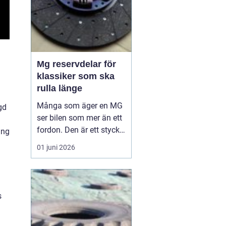
Mg reservdelar för
klassiker som ska
rulla länge
Många som äger en MG
gd
ser bilen som mer än ett
fordon. Den är ett stycke
ing
brittisk bilhistoria, en
01 juni 2026
hobby och ibland nästan
en familjemedlem. När
en äldre MG ska hållas i
gång, eller byggas upp
s
från grunden, spelar
valet av reservdelar stor