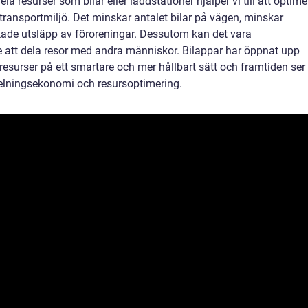
a resurser som bilar eller laddstationer hjälper vi till att optime
transportmiljö. Det minskar antalet bilar på vägen, minskar
skade utsläpp av föroreningar. Dessutom kan det vara
e att dela resor med andra människor. Bilappar har öppnat upp
resurser på ett smartare och mer hållbart sätt och framtiden ser
 delningsekonomi och resursoptimering.