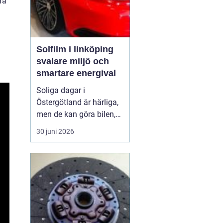
ra
Solfilm i linköping
svalare miljö och
smartare energival
Soliga dagar i
Östergötland är härliga,
men de kan göra bilen,
bostaden eller kontoret
30 juni 2026
varma och bländande.
Allt fler i Linköping tittar
därför på
solfilm
Linköping
som ett enkelt
sätt att få svalka, ...