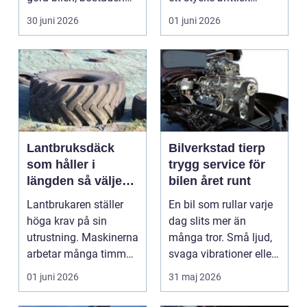
eller kontoret varma
bilhistoria, en hob...
30 juni 2026
01 juni 2026
och blä...
Lantbruksdäck
Bilverkstad tierp
som håller i
trygg service för
längden så väljer
bilen året runt
du rätt
Lantbrukaren ställer
En bil som rullar varje
höga krav på sin
dag slits mer än
utrustning. Maskinerna
många tror. Små ljud,
arbetar många timmar,
svaga vibrationer eller
ofta i tuff miljö...
en varningsla...
01 juni 2026
31 maj 2026