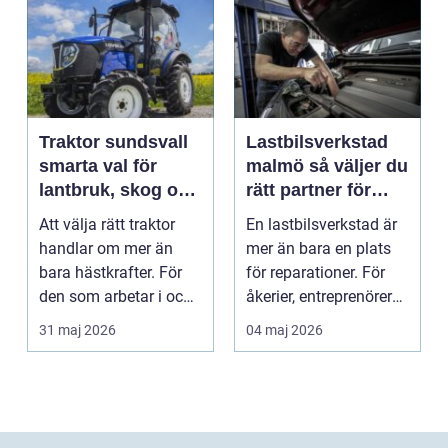
Traktor sundsvall
Lastbilsverkstad
smarta val för
malmö så väljer du
lantbruk, skog och
rätt partner för
gårdsarbete
tunga fordon
Att välja rätt traktor
En lastbilsverkstad är
handlar om mer än
mer än bara en plats
bara hästkrafter. För
för reparationer. För
den som arbetar i och
åkerier, entreprenörer
runt Sundsvall ...
och företag...
31 maj 2026
04 maj 2026