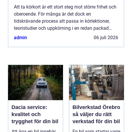
Att ta körkort är ett stort steg mot större frihet och
oberoende. För många är det dock en
tidskrävande process att passa in körlektioner,
teoristudier och uppkörning i en redan packad
vardag. Lösnin...
admin
06 juli 2026
Dacia service:
Bilverkstad Örebro
kvalitet och
så väljer du rätt
trygghet för din bil
verkstad för din bil
Att äga en bil innebär
En bil som startar varje