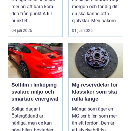
mer än att bara köra
morgon och tar dig dit
den från punkt A till
du ska känns ofta
punkt B....
självklar. Men bakom
varje problem...
04 juli 2026
01 juli 2026
Solfilm i linköping
Mg reservdelar för
svalare miljö och
klassiker som ska
smartare energival
rulla länge
Soliga dagar i
Många som äger en
Östergötland är
MG ser bilen som mer
härliga, men de kan
än ett fordon. Den är
göra bilen, bostaden
ett stycke brittisk