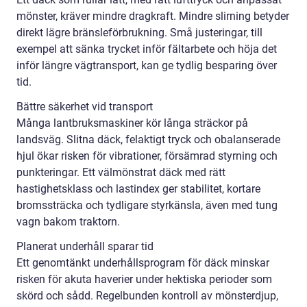
mönster, kräver mindre dragkraft. Mindre slirning betyder
direkt lägre bränsleförbrukning. Små justeringar, till
exempel att sänka trycket inför fältarbete och höja det
inför längre vägtransport, kan ge tydlig besparing över
tid.
Bättre säkerhet vid transport
Många lantbruksmaskiner kör långa sträckor på
landsväg. Slitna däck, felaktigt tryck och obalanserade
hjul ökar risken för vibrationer, försämrad styrning och
punkteringar. Ett välmönstrat däck med rätt
hastighetsklass och lastindex ger stabilitet, kortare
bromssträcka och tydligare styrkänsla, även med tung
vagn bakom traktorn.
Planerat underhåll sparar tid
Ett genomtänkt underhållsprogram för däck minskar
risken för akuta haverier under hektiska perioder som
skörd och sådd. Regelbunden kontroll av mönsterdjup,