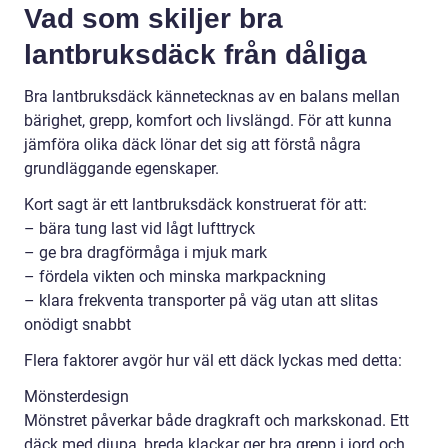
Vad som skiljer bra
lantbruksdäck från dåliga
Bra lantbruksdäck kännetecknas av en balans mellan
bärighet, grepp, komfort och livslängd. För att kunna
jämföra olika däck lönar det sig att förstå några
grundläggande egenskaper.
Kort sagt är ett lantbruksdäck konstruerat för att:
– bära tung last vid lågt lufttryck
– ge bra dragförmåga i mjuk mark
– fördela vikten och minska markpackning
– klara frekventa transporter på väg utan att slitas
onödigt snabbt
Flera faktorer avgör hur väl ett däck lyckas med detta:
Mönsterdesign
Mönstret påverkar både dragkraft och markskonad. Ett
däck med djupa, breda klackar ger bra grepp i jord och