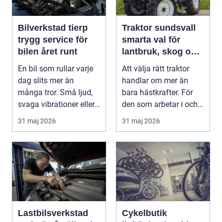
Bilverkstad tierp
Traktor sundsvall
trygg service för
smarta val för
bilen året runt
lantbruk, skog och
gårdsarbete
En bil som rullar varje
Att välja rätt traktor
dag slits mer än
handlar om mer än
många tror. Små ljud,
bara hästkrafter. För
svaga vibrationer eller
den som arbetar i och
en varningsla...
runt Sundsvall ...
31 maj 2026
31 maj 2026
Lastbilsverkstad
Cykelbutik