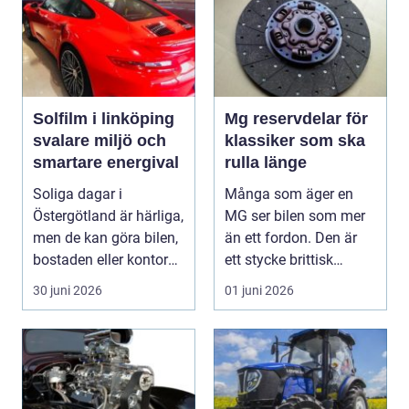
Solfilm i linköping
Mg reservdelar för
svalare miljö och
klassiker som ska
smartare energival
rulla länge
Soliga dagar i
Många som äger en
Östergötland är härliga,
MG ser bilen som mer
men de kan göra bilen,
än ett fordon. Den är
bostaden eller kontoret
ett stycke brittisk
varma och blä...
bilhistoria, en hob...
30 juni 2026
01 juni 2026