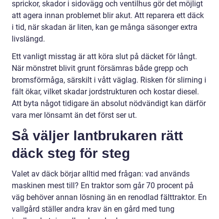
sprickor, skador i sidovägg och ventilhus gör det möjligt
att agera innan problemet blir akut. Att reparera ett däck
i tid, när skadan är liten, kan ge många säsonger extra
livslängd.
Ett vanligt misstag är att köra slut på däcket för långt.
När mönstret blivit grunt försämras både grepp och
bromsförmåga, särskilt i vått väglag. Risken för slirning i
fält ökar, vilket skadar jordstrukturen och kostar diesel.
Att byta något tidigare än absolut nödvändigt kan därför
vara mer lönsamt än det först ser ut.
Så väljer lantbrukaren rätt
däck steg för steg
Valet av däck börjar alltid med frågan: vad används
maskinen mest till? En traktor som går 70 procent på
väg behöver annan lösning än en renodlad fälttraktor. En
vallgård ställer andra krav än en gård med tung