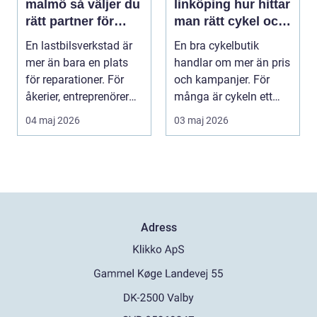
malmö så väljer du
linköping hur hittar
rätt partner för
man rätt cykel och
tunga fordon
rätt service?
En lastbilsverkstad är
En bra cykelbutik
mer än bara en plats
handlar om mer än pris
för reparationer. För
och kampanjer. För
åkerier, entreprenörer
många är cykeln ett
och företag...
vardagsfordon, ett t...
04 maj 2026
03 maj 2026
Adress