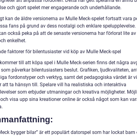
ligheter att anpassa fordonen. Detta har gett spelarna en ännu b
lse och gjort spelet mer engagerande och underhållande.
gt kan de äldre versionerna av Mulle Meck-spelet fortsatt vara 
issa fans på grund av dess nostalgi och enklare spelupplevelse.
 kan också peka på att de senaste versionerna har förlorat lite av
ch enkelhet.
de faktorer för bilentusiaster vid köp av Mulle Meck-spel
 kommer till att köpa spel i Mulle Meck-serien finns det några a
 som påverkar bilentusiasters beslut. Grafiken, ljudkvaliteten, an
liga fordonstyper och verktyg, samt det pedagogiska värdet är vi
 att ta hänsyn till. Spelare vill ha realistiska och interaktiva
levelser som erbjuder utmaningar och kreativa möjligheter. Möjl
 och visa upp sina kreationer online är också något som kan vara
a.
manfattning:
Meck bygger bilar” är ett populärt datorspel som har lockat barn