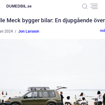
DUMEDBIL.
se
le Meck bygger bilar: En djupgående över
red
ari 2024
Jon Larsson