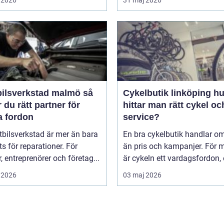
 2026
31 maj 2026
ilsverkstad malmö så
Cykelbutik linköping hur
r du rätt partner för
hittar man rätt cykel och
a fordon
service?
tbilsverkstad är mer än bara
En bra cykelbutik handlar o
ts för reparationer. För
än pris och kampanjer. För
r, entreprenörer och företag...
är cykeln ett vardagsfordon, et
 2026
03 maj 2026