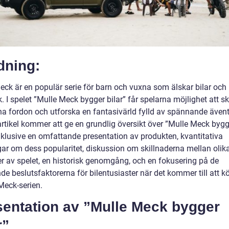
dning:
eck är en populär serie för barn och vuxna som älskar bilar och
 I spelet ”Mulle Meck bygger bilar” får spelarna möjlighet att s
na fordon och utforska en fantasivärld fylld av spännande ävent
rtikel kommer att ge en grundlig översikt över ”Mulle Meck bygg
inklusive en omfattande presentation av produkten, kvantitativa
ar om dess popularitet, diskussion om skillnaderna mellan olik
er av spelet, en historisk genomgång, och en fokusering på de
e beslutsfaktorerna för bilentusiaster när det kommer till att k
Meck-serien.
sentation av ”Mulle Meck bygger
r”