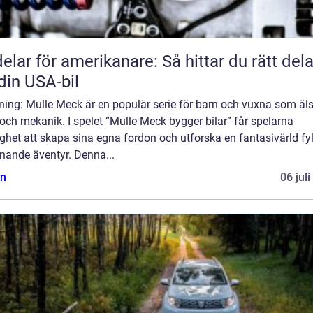
delar för amerikanare: Så hittar du rätt dela
l din USA-bil
ning: Mulle Meck är en populär serie för barn och vuxna som äl
 och mekanik. I spelet ”Mulle Meck bygger bilar” får spelarna
ghet att skapa sina egna fordon och utforska en fantasivärld fyl
nande äventyr. Denna...
n
06 jul