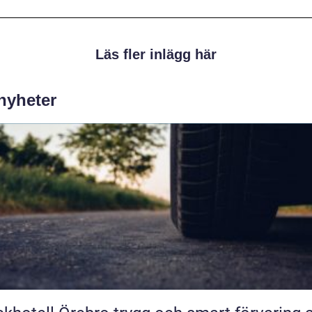
Läs fler inlägg här
 nyheter