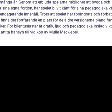
 många år. Genom att erbjuda spelarna möjlighet att bygga och
 sina egna fordon, har spelet blivit känt för sina pedagogiska v
 engagerande innehåll. Trots att spelet har förändrats och förbät
, finns det fortfarande en plats för de äldre versionerna bland fa
ker. För bilentusiaster är grafik, ljud och pedagogiska inslag vik
 att ta hänsyn till vid köp av Mulle Meck-spel.