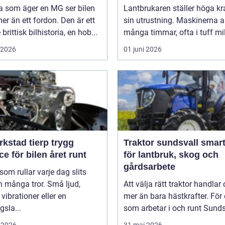
 som äger en MG ser bilen
Lantbrukaren ställer höga kr
r än ett fordon. Den är ett
sin utrustning. Maskinerna a
brittisk bilhistoria, en hob...
många timmar, ofta i tuff mil
i 2026
01 juni 2026
kstad tierp trygg
Traktor sundsvall smarta val
ce för bilen året runt
för lantbruk, skog och
gårdsarbete
 som rullar varje dag slits
 många tror. Små ljud,
Att välja rätt traktor handlar
vibrationer eller en
mer än bara hästkrafter. För
gsla...
som arbetar i och runt Sundsv