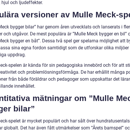
 hjul och ljudeffekter.
ulära versioner av Mulle Meck-sp
eck bygger bilar” har genom åren utvecklats och lanserats i fler
er och utgåvor. De mest populära är ”Mulle Meck bygger en bil” 
Meck bygger en båt”. Dessa två spel ger spelarna möjlighet att 
assa sina egna fordon samtidigt som de utforskar olika miljöer
liga uppdrag.
eck-spelen är kända för sin pedagogiska innebörd och för att st
reativitet och problemlösningsförmåga. De har erhållit många po
oner från både föräldrar och pedagoger som uppskattar det lära
llande innehållet.
ntitativa mätningar om ”Mulle Me
er bilar”
eck-spelet är mycket populärt och har sålt över hundratusentals
r globalt. Det har även fått utmärkelser som ”Årets barnspel” o