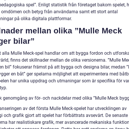
edagogiska spel”. Enligt statistik från företaget bakom spelet, h
a omdömen och betyg från användarna samt ett stort antal
ingar på olika digitala plattformar.
lnader mellan olika ”Mulle Meck
er bilar”
tt alla Mulle Meck-spel handlar om att bygga fordon och utforsk
ärld, finns det skillnader mellan de olika versionerna. ”Mulle Me
en bil” fokuserar främst på att bygga och designa bilar, medan 
gger en båt” ger spelarna möjlighet att experimentera med båt
elen har unika uppdrag och utmaningar som är specifika för var
typ.
sk genomgång av för- och nackdelar med olika ”Mulle Meck bygge
anseringen av det första Mulle Meck-spelet har utvecklingen av
i och grafik gjort att spelet har förbättrats avsevärt. De senaste
erna har realistiskare grafik, mer avancerade mekaniska funktio