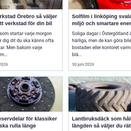
stad Örebro så väljer
Solfilm i linköping svalare
tt verkstad för din bil
miljö och smartare ener
 som startar varje morgon
Soliga dagar i Östergötland 
r dig dit du ska känns ofta
härliga, men de kan göra bile
lar. Men bakom varje
bostaden eller kontoret var
m...
blä...
 2026
30 juni 2026
servdelar för klassiker
Lantbruksdäck som håll
ka rulla länge
längden så väljer du rät