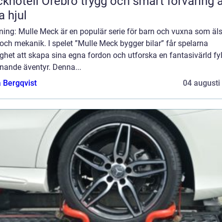
ll Örebro trygg och smart förvaring av
a hjul
ning: Mulle Meck är en populär serie för barn och vuxna som äl
 och mekanik. I spelet ”Mulle Meck bygger bilar” får spelarna
ghet att skapa sina egna fordon och utforska en fantasivärld fyl
nande äventyr. Denna...
 Bergqvist
04 augusti