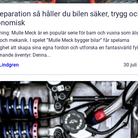
n så håller du bilen säker, trygg och
onomisk
ning: Mulle Meck är en populär serie för barn och vuxna som äl
 och mekanik. I spelet ”Mulle Meck bygger bilar” får spelarna
ghet att skapa sina egna fordon och utforska en fantasivärld fyl
nande äventyr. Denna...
 Lindgren
30 jul