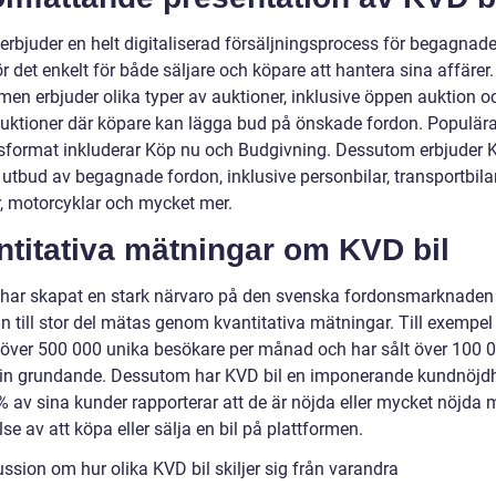
erbjuder en helt digitaliserad försäljningsprocess för begagnade 
ör det enkelt för både säljare och köpare att hantera sina affärer.
men erbjuder olika typer av auktioner, inklusive öppen auktion o
auktioner där köpare kan lägga bud på önskade fordon. Populär
sformat inkluderar Köp nu och Budgivning. Dessutom erbjuder K
t utbud av begagnade fordon, inklusive personbilar, transportbilar
r, motorcyklar och mycket mer.
titativa mätningar om KVD bil
 har skapat en stark närvaro på den svenska fordonsmarknaden
n till stor del mätas genom kvantitativa mätningar. Till exempel
 över 500 000 unika besökare per månad och har sålt över 100 0
in grundande. Dessutom har KVD bil en imponerande kundnöjd
% av sina kunder rapporterar att de är nöjda eller mycket nöjda 
se av att köpa eller sälja en bil på plattformen.
ssion om hur olika KVD bil skiljer sig från varandra