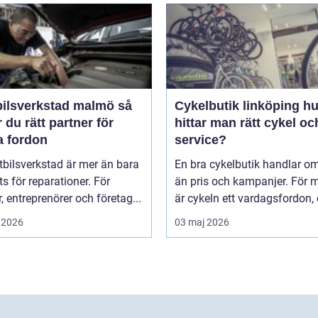
ilsverkstad malmö så
Cykelbutik linköping hur
r du rätt partner för
hittar man rätt cykel och
a fordon
service?
tbilsverkstad är mer än bara
En bra cykelbutik handlar o
ts för reparationer. För
än pris och kampanjer. För
r, entreprenörer och företag...
är cykeln ett vardagsfordon, et
 2026
03 maj 2026