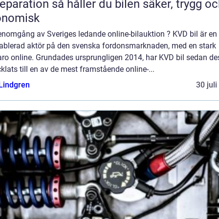
n så håller du bilen säker, trygg och
onomisk
enomgång av Sveriges ledande online-bilauktion ? KVD bil är en
tablerad aktör på den svenska fordonsmarknaden, med en stark
aro online. Grundades ursprungligen 2014, har KVD bil sedan de
klats till en av de mest framstående online-...
 Lindgren
30 jul