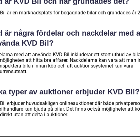
d är KVD Bil och när grundades det?
Bil är en marknadsplats för begagnade bilar och grundades år 
 är några fördelar och nackdelar med a
vända KVD Bil?
larna med att använda KVD Bil inkluderar ett stort utbud av bila
öjligheten att hitta bra affärer. Nackdelarna kan vara att man i
inspektera bilen innan köp och att auktionssystemet kan vara
urrensutsatt.
ka typer av auktioner erbjuder KVD Bil?
Bil erbjuder huvudsakligen onlineauktioner där både privatpers
ilhandlare kan bjuda på bilar. Det finns också möjligheter att k
 direkt utan att delta i auktioner.