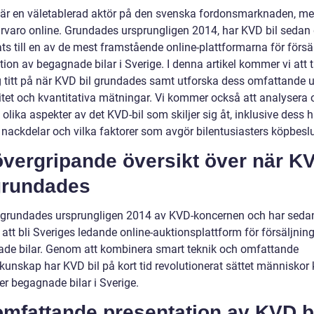
 är en väletablerad aktör på den svenska fordonsmarknaden, m
ärvaro online. Grundades ursprungligen 2014, har KVD bil sedan
ts till en av de mest framstående online-plattformarna för försä
ion av begagnade bilar i Sverige. I denna artikel kommer vi att 
g titt på när KVD bil grundades samt utforska dess omfattande u
itet och kvantitativa mätningar. Vi kommer också att analysera 
olika aspekter av det KVD-bil som skiljer sig åt, inklusive dess hi
 nackdelar och vilka faktorer som avgör bilentusiasters köpbeslu
övergripande översikt över när K
 grundades
 grundades ursprungligen 2014 av KVD-koncernen och har seda
ll att bli Sveriges ledande online-auktionsplattform för försäljnin
de bilar. Genom att kombinera smart teknik och omfattande
kunskap har KVD bil på kort tid revolutionerat sättet människor
er begagnade bilar i Sverige.
omfattande presentation av KVD b