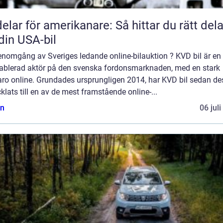
delar för amerikanare: Så hittar du rätt dela
l din USA-bil
enomgång av Sveriges ledande online-bilauktion ? KVD bil är en
tablerad aktör på den svenska fordonsmarknaden, med en stark
aro online. Grundades ursprungligen 2014, har KVD bil sedan de
klats till en av de mest framstående online-...
n
06 jul