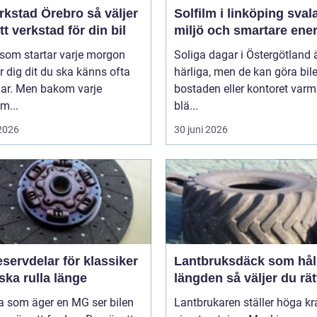
stad Örebro så väljer
Solfilm i linköping svalare
tt verkstad för din bil
miljö och smartare ener
 som startar varje morgon
Soliga dagar i Östergötland 
r dig dit du ska känns ofta
härliga, men de kan göra bile
lar. Men bakom varje
bostaden eller kontoret var
m...
blä...
 2026
30 juni 2026
servdelar för klassiker
Lantbruksdäck som håll
ka rulla länge
längden så väljer du rät
 som äger en MG ser bilen
Lantbrukaren ställer höga kr