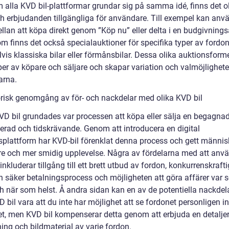
 alla KVD bil-plattformar grundar sig på samma idé, finns det o
ch erbjudanden tillgängliga för användare. Till exempel kan an
llan att köpa direkt genom ”Köp nu” eller delta i en budgivnings
m finns det också specialauktioner för specifika typer av fordo
is klassiska bilar eller förmånsbilar. Dessa olika auktionsforme
per av köpare och säljare och skapar variation och valmöjlighete
arna.
orisk genomgång av för- och nackdelar med olika KVD bil
VD bil grundades var processen att köpa eller sälja en begagnad 
erad och tidskrävande. Genom att introducera en digital
splattform har KVD-bil förenklat denna process och gett männis
e och mer smidig upplevelse. Några av fördelarna med att anv
inkluderar tillgång till ett brett utbud av fordon, konkurrenskraft
 en säker betalningsprocess och möjligheten att göra affärer var
ch när som helst. Å andra sidan kan en av de potentiella nackdel
bil vara att du inte har möjlighet att se fordonet personligen i
et, men KVD bil kompenserar detta genom att erbjuda en detalje
ing och bildmaterial av varje fordon.