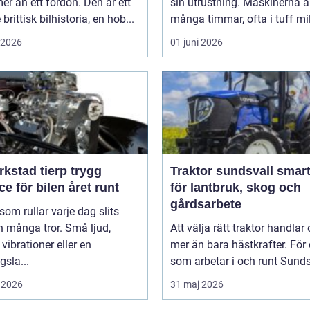
r än ett fordon. Den är ett
sin utrustning. Maskinerna a
brittisk bilhistoria, en hob...
många timmar, ofta i tuff mil
i 2026
01 juni 2026
kstad tierp trygg
Traktor sundsvall smarta val
ce för bilen året runt
för lantbruk, skog och
gårdsarbete
 som rullar varje dag slits
 många tror. Små ljud,
Att välja rätt traktor handlar
vibrationer eller en
mer än bara hästkrafter. För
gsla...
som arbetar i och runt Sundsv
 2026
31 maj 2026