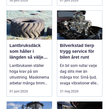
30 juni 2026
01 juni 2026
och blä...
Lantbruksdäck
Bilverkstad tierp
som håller i
trygg service för
längden så väljer
bilen året runt
du rätt
Lantbrukaren ställer
En bil som rullar varje
höga krav på sin
dag slits mer än
utrustning. Maskinerna
många tror. Små ljud,
arbetar många timmar,
svaga vibrationer eller
ofta i tuff miljö...
en varningsla...
01 juni 2026
31 maj 2026