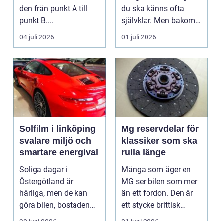
den från punkt A till
du ska känns ofta
punkt B....
självklar. Men bakom
varje problem...
04 juli 2026
01 juli 2026
Solfilm i linköping
Mg reservdelar för
svalare miljö och
klassiker som ska
smartare energival
rulla länge
Soliga dagar i
Många som äger en
Östergötland är
MG ser bilen som mer
härliga, men de kan
än ett fordon. Den är
göra bilen, bostaden
ett stycke brittisk
eller kontoret varma
bilhistoria, en hob...