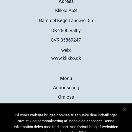
Adress
web:
www.klikko.dk
Menu
Annonsering
Om oss
Cookies
På vores website bruges cookies til at huske dine indstillinger,
Kontakta oss
statistik og personalisering af indhold og annoncer. Denne
Sitemap
information deles med tredjepart. Ved fortsat brug af websiden