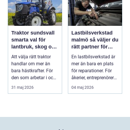
Traktor sundsvall
Lastbilsverkstad
smarta val för
malmö så väljer du
lantbruk, skog och
rätt partner för
gårdsarbete
tunga fordon
Att välja rätt traktor
En lastbilsverkstad är
handlar om mer än
mer än bara en plats
bara hästkrafter. För
för reparationer. För
den som arbetar i och
åkerier, entreprenörer
runt Sundsvall ...
och företag...
31 maj 2026
04 maj 2026