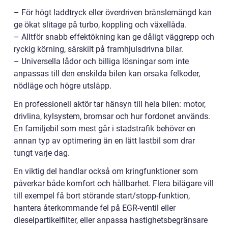
– För högt laddtryck eller överdriven bränslemängd kan
ge ökat slitage på turbo, koppling och växellåda.
– Alltför snabb effektökning kan ge dåligt väggrepp och
ryckig körning, särskilt på framhjulsdrivna bilar.
– Universella lådor och billiga lösningar som inte
anpassas till den enskilda bilen kan orsaka felkoder,
nödläge och högre utsläpp.
En professionell aktör tar hänsyn till hela bilen: motor,
drivlina, kylsystem, bromsar och hur fordonet används.
En familjebil som mest går i stadstrafik behöver en
annan typ av optimering än en lätt lastbil som drar
tungt varje dag.
En viktig del handlar också om kringfunktioner som
påverkar både komfort och hållbarhet. Flera bilägare vill
till exempel få bort störande start/stopp-funktion,
hantera återkommande fel på EGR-ventil eller
dieselpartikelfilter, eller anpassa hastighetsbegränsare