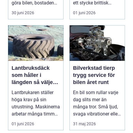
göra bilen, bostaden
ett stycke brittisk
eller kontoret varma
bilhistoria, en hob...
30 juni 2026
01 juni 2026
och blä...
Lantbruksdäck
Bilverkstad tierp
som håller i
trygg service för
längden så väljer
bilen året runt
du rätt
Lantbrukaren ställer
En bil som rullar varje
höga krav på sin
dag slits mer än
utrustning. Maskinerna
många tror. Små ljud,
arbetar många timmar,
svaga vibrationer eller
ofta i tuff miljö...
en varningsla...
01 juni 2026
31 maj 2026