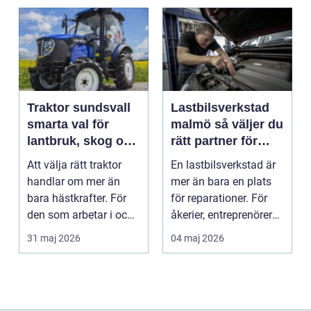
Traktor sundsvall
Lastbilsverkstad
smarta val för
malmö så väljer du
lantbruk, skog och
rätt partner för
gårdsarbete
tunga fordon
Att välja rätt traktor
En lastbilsverkstad är
handlar om mer än
mer än bara en plats
bara hästkrafter. För
för reparationer. För
den som arbetar i och
åkerier, entreprenörer
runt Sundsvall ...
och företag...
31 maj 2026
04 maj 2026