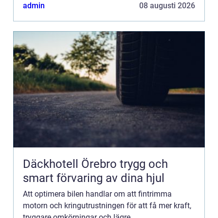
driftsäkerheten. Genom modern motoroptimering
admin
08 augusti 2026
går det ofta att lyfta en standardbil fl...
Däckhotell Örebro trygg och
smart förvaring av dina hjul
Att optimera bilen handlar om att fintrimma
motorn och kringutrustningen för att få mer kraft,
tryggare omkörningar och lägre