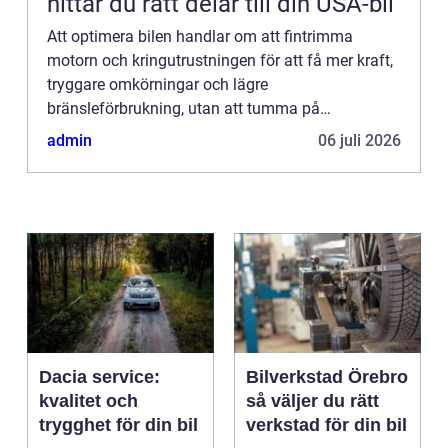
hittar du rätt delar till din USA-bil
Att optimera bilen handlar om att fintrimma
motorn och kringutrustningen för att få mer kraft,
tryggare omkörningar och lägre
bränsleförbrukning, utan att tumma på
driftsäkerheten. Genom modern motoroptimering
admin
06 juli 2026
går det ofta att lyfta en standardbil fl...
Dacia service:
Bilverkstad Örebro
kvalitet och
så väljer du rätt
trygghet för din bil
verkstad för din bil