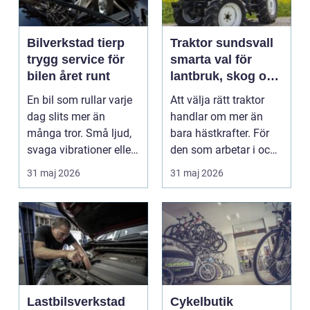
Bilverkstad tierp
Traktor sundsvall
trygg service för
smarta val för
bilen året runt
lantbruk, skog och
gårdsarbete
En bil som rullar varje
Att välja rätt traktor
dag slits mer än
handlar om mer än
många tror. Små ljud,
bara hästkrafter. För
svaga vibrationer eller
den som arbetar i och
en varningsla...
runt Sundsvall ...
31 maj 2026
31 maj 2026
Lastbilsverkstad
Cykelbutik