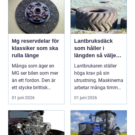
Mg reservdelar för
Lantbruksdäck
klassiker som ska
som håller i
rulla länge
längden så väljer
du rätt
Många som äger en
Lantbrukaren ställer
MG ser bilen som mer
höga krav på sin
än ett fordon. Den är
utrustning. Maskinerna
ett stycke brittisk
arbetar många timmar,
bilhistoria, en hob...
ofta i tuff miljö...
01 juni 2026
01 juni 2026