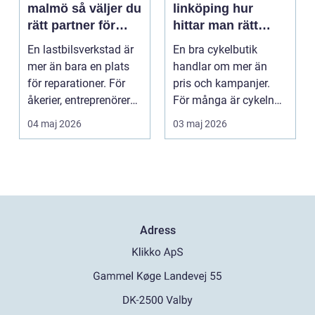
malmö så väljer du
linköping hur
rätt partner för
hittar man rätt
tunga fordon
cykel och rätt
En lastbilsverkstad är
En bra cykelbutik
service?
mer än bara en plats
handlar om mer än
för reparationer. För
pris och kampanjer.
åkerier, entreprenörer
För många är cykeln
och företag...
ett vardagsfordon, ett
04 maj 2026
03 maj 2026
t...
Adress