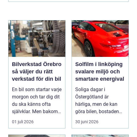
Bilverkstad Örebro
Solfilm i linköping
så väljer du rätt
svalare miljö och
verkstad för din bil
smartare energival
En bil som startar varje
Soliga dagar i
morgon och tar dig dit
Östergötland är
du ska känns ofta
härliga, men de kan
självklar. Men bakom
göra bilen, bostaden
varje problem...
eller kontoret varma
01 juli 2026
30 juni 2026
och blä...