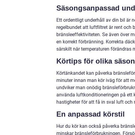
Säsongsanpassad unde
Ett ordentligt underhåll av din bil är
regelbundet att luftfiltret är rent och
bränsleeffektiviteten. Se även över m
en korrekt förbränning. Korrekta däckt
särskilt när temperaturen förändras
Körtips för olika säso
Körtänkandet kan påverka bränslefö
minuter innan man kör iväg för att mo
undviker man onödig bränsleförbrukn
använda luftkonditioneringen på ett k
hastigheter för att få in sval luft o
En anpassad körstil
Hur du kör kan också påverka bränsle
minskar bränsleförbrukningen. Försök