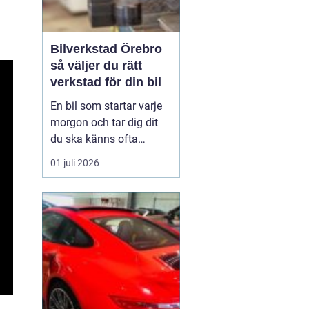
Bilverkstad Örebro
så väljer du rätt
verkstad för din bil
En bil som startar varje
morgon och tar dig dit
du ska känns ofta
självklar. Men bakom
01 juli 2026
varje problemfri körning
ligger regelbunden
service, noggrann
felsökning och ibland
snabba reparationer. För
bilägare i Örebro blir
valet av verkstad därför
en vik...