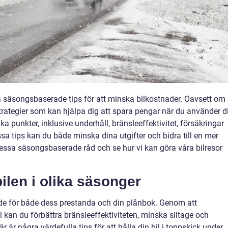
ka säsongsbaserade tips för att minska bilkostnader. Oavsett om
 strategier som kan hjälpa dig att spara pengar när du använder d
ka punkter, inklusive underhåll, bränsleeffektivitet, försäkringar
ssa tips kan du både minska dina utgifter och bidra till en mer
 dessa säsongsbaserade råd och se hur vi kan göra våra bilresor
bilen i olika säsonger
nde för både dess prestanda och din plånbok. Genom att
an du förbättra bränsleeffektiviteten, minska slitage och
är några värdefulla tips för att hålla din bil i toppskick under