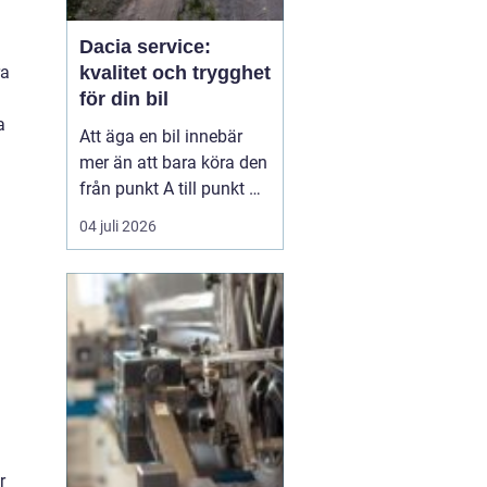
Dacia service:
ra
kvalitet och trygghet
för din bil
a
Att äga en bil innebär
mer än att bara köra den
från punkt A till punkt B.
Det handlar om
04 juli 2026
underhåll och service för
att säkerställa bilens
långsiktiga prestanda
och värde. För Dacia-ä...
r