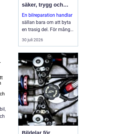
säker, trygg och
ekonomisk
En bilreparation handlar
sällan bara om att byta
en trasig del. För många
bilägare är bilen en
30 juli 2026
förutsättning för
vardagen: jobb, skola,
fritid och alla måsten
r
däremellan. När bilen
krå...
tt
n
och
il,
och
Bildelar för