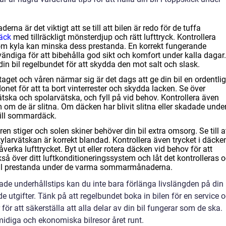
rna är det viktigt att se till att bilen är redo för de tuffa
däck
med tillräckligt mönsterdjup och rätt lufttryck. Kontrollera
som kyla kan minska dess prestanda. En korrekt fungerande
ndiga för att bibehålla god sikt och komfort under kalla dagar.
in bil regelbundet för att skydda den mot salt och slask.
taget och våren närmar sig är det dags att ge din bil en ordentlig
onet för att ta bort vinterrester och skydda lacken. Se över
vätska och spolarvätska, och fyll på vid behov. Kontrollera även
 om de är slitna. Om däcken har blivit slitna eller skadade unde
till sommardäck.
n stiger och solen skiner behöver din bil extra omsorg. Se till a
 kylarvätskan är korrekt blandad. Kontrollera även trycket i däcke
erka lufttrycket. Byt ut eller rotera däcken vid behov för att
kså över ditt luftkonditioneringssystem och låt det kontrolleras 
mal prestanda under de varma sommarmånaderna.
e underhållstips kan du inte bara förlänga livslängden på din b
 utgifter. Tänk på att regelbundet boka in bilen för en service 
ör att säkerställa att alla delar av din bil fungerar som de ska.
midiga och ekonomiska bilresor året runt.