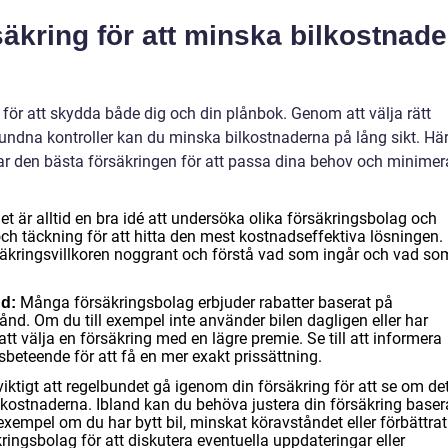
rsäkring för att minska bilkostnade
e för att skydda både dig och din plånbok. Genom att välja rätt
bundna kontroller kan du minska bilkostnaderna på lång sikt. Här
 har den bästa försäkringen för att passa dina behov och minimer
t är alltid en bra idé att undersöka olika försäkringsbolag och
ch täckning för att hitta den mest kostnadseffektiva lösningen.
äkringsvillkoren noggrant och förstå vad som ingår och vad so
Många försäkringsbolag erbjuder rabatter baserat på
d:
nd. Om du till exempel inte använder bilen dagligen eller har
tt välja en försäkring med en lägre premie. Se till att informera
beteende för att få en mer exakt prissättning.
viktigt att regelbundet gå igenom din försäkring för att se om de
 kostnaderna. Ibland kan du behöva justera din försäkring baser
exempel om du har bytt bil, minskat köravståndet eller förbättrat
kringsbolag för att diskutera eventuella uppdateringar eller