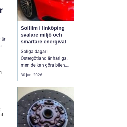
r
Solfilm i linköping
svalare miljö och
 är
smartare energival
a
Soliga dagar i
Östergötland är härliga,
men de kan göra bilen,
bostaden eller kontoret
m
30 juni 2026
varma och bländande.
Allt fler i Linköping tittar
därför på
solfilm
Linköping
som ett enkelt
sätt att få svalka, ...
t
at