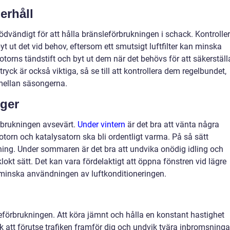
rhåll
 nödvändigt för att hålla bränsleförbrukningen i schack. Kontrolle
 byt ut det vid behov, eftersom ett smutsigt luftfilter kan minska
otorns tändstift och byt ut dem när det behövs för att säkerställ
ryck är också viktiga, så se till att kontrollera dem regelbundet,
 mellan säsongerna.
nger
rbrukningen avsevärt.
Under vintern
är det bra att vänta några
torn och katalysatorn ska bli ordentligt varma. På så sätt
ing. Under sommaren är det bra att undvika onödig idling och
lokt sätt. Det kan vara fördelaktigt att öppna fönstren vid lägre
ch minska användningen av luftkonditioneringen.
förbrukningen. Att köra jämnt och hålla en konstant hastighet
 att förutse trafiken framför dig och undvik tvära inbromsninga