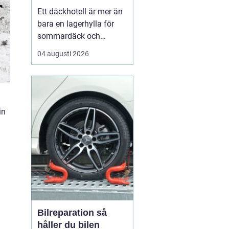
hjul
Ett däckhotell är mer än
bara en lagerhylla för
sommardäck och
vinterdäck. För bilägare i
04 augusti 2026
Örebro kan rätt förvaring
vara skillnaden mellan
säkra mil på vägen och
onödigt slitage som
leder till dyra byten i
in
förtid. När däcken
förvaras professionellt
f...
Bilreparation så
håller du bilen