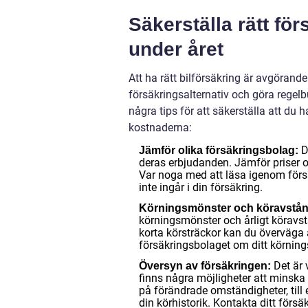
Säkerställa rätt fö
under året
Att ha rätt bilförsäkring är avgörand
försäkringsalternativ och göra regel
några tips för att säkerställa att du
kostnaderna:
De
Jämför olika försäkringsbolag:
deras erbjudanden. Jämför priser o
Var noga med att läsa igenom förs
inte ingår i din försäkring.
Körningsmönster och köravstån
körningsmönster och årligt köravstå
korta körsträckor kan du överväga a
försäkringsbolaget om ditt körnings
Det är 
Översyn av försäkringen:
finns några möjligheter att minska
på förändrade omständigheter, till 
din körhistorik. Kontakta ditt försä