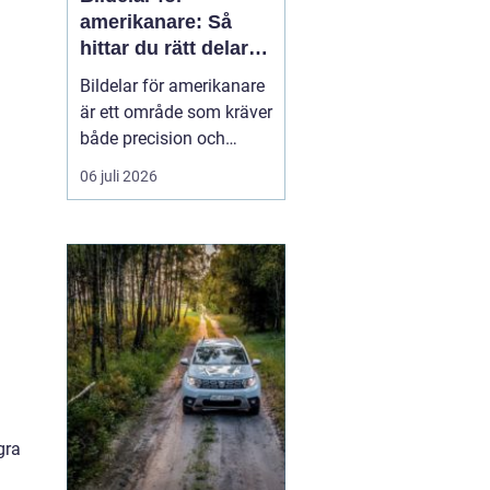
amerikanare: Så
hittar du rätt delar
till din USA-bil
Bildelar för amerikanare
är ett område som kräver
både precision och
modellkännedom,
06 juli 2026
särskilt när det gäller
äldre USA-bilar och
entusiastfordon. Många
svenska bilägare
uppskattar klassis...
gra