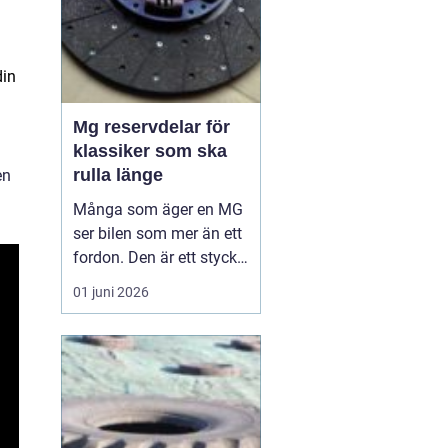
din
Mg reservdelar för
klassiker som ska
rulla länge
en
Många som äger en MG
ser bilen som mer än ett
fordon. Den är ett stycke
brittisk bilhistoria, en
01 juni 2026
hobby och ibland nästan
en familjemedlem. När
en äldre MG ska hållas i
gång, eller byggas upp
från grunden, spelar
valet av reservdelar stor