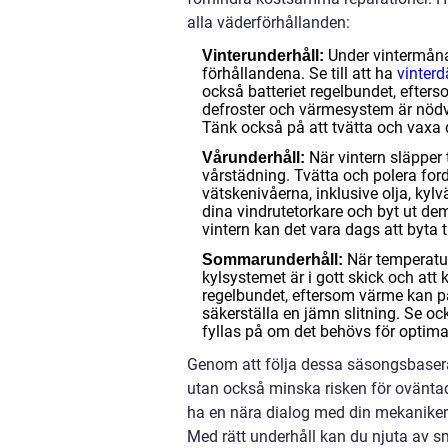
alla väderförhållanden:
Under vintermånade
Vinterunderhåll:
förhållandena. Se till att ha
vinter
också batteriet regelbundet, efter
defroster och värmesystem är nödvä
Tänk också på att tvätta och vaxa d
När vintern släpper 
Vårunderhåll:
vårstädning. Tvätta och polera ford
vätskenivåerna, inklusive olja, kyl
dina vindrutetorkare och byt ut dem
vintern kan det vara dags att byta 
När temperature
Sommarunderhåll:
kylsystemet är i gott skick och att
regelbundet, eftersom värme kan påv
säkerställa en jämn slitning. Se oc
fyllas på om det behövs för opti
Genom att följa dessa säsongsbaserad
utan också minska risken för oväntade
ha en nära dialog med din mekaniker f
Med rätt underhåll kan du njuta av s