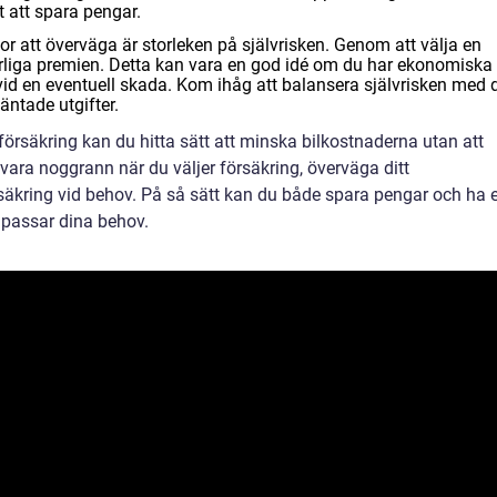
 att spara pengar.
r att överväga är storleken på självrisken. Genom att välja en
årliga premien. Detta kan vara en god idé om du har ekonomiska
vid en eventuell skada. Kom ihåg att balansera självrisken med 
ntade utgifter.
rsäkring kan du hitta sätt att minska bilkostnaderna utan att
t vara noggrann när du väljer försäkring, överväga ditt
säkring vid behov. På så sätt kan du både spara pengar och ha 
passar dina behov.