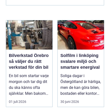
foderhantering i...
Bilverkstad Örebro
Solfilm i linköping
så väljer du rätt
svalare miljö och
verkstad för din bil
smartare energival
En bil som startar varje
Soliga dagar i
morgon och tar dig dit
Östergötland är härliga,
du ska känns ofta
men de kan göra bilen,
självklar. Men bakom
bostaden eller kontoret
varje problem...
varma och blä...
01 juli 2026
30 juni 2026