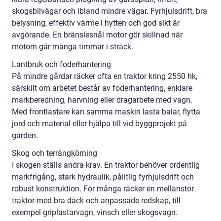
skogsbilvägar och ibland mindre vägar. Fyrhjulsdrift, bra
belysning, effektiv värme i hytten och god sikt är
avgörande. En bränslesnål motor gör skillnad när
motorn går många timmar i sträck.
Lantbruk och foderhantering
På mindre gårdar räcker ofta en traktor kring 2550 hk,
särskilt om arbetet består av foderhantering, enklare
markberedning, harvning eller dragarbete med vagn.
Med frontlastare kan samma maskin lasta balar, flytta
jord och material eller hjälpa till vid byggprojekt på
gården.
Skog och terrängkörning
I skogen ställs andra krav. En traktor behöver ordentlig
markfrigång, stark hydraulik, pålitlig fyrhjulsdrift och
robust konstruktion. För många räcker en mellanstor
traktor med bra däck och anpassade redskap, till
exempel griplastarvagn, vinsch eller skogsvagn.