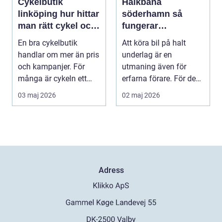
Cykelbutik
Halkbana
linköping hur hittar
söderhamn så
man rätt cykel och
fungerar
rätt service?
riskutbildning på is
En bra cykelbutik
Att köra bil på halt
och snö
handlar om mer än pris
underlag är en
och kampanjer. För
utmaning även för
många är cykeln ett
erfarna förare. För den
vardagsfordon, ett t...
som tar körkort första...
03 maj 2026
02 maj 2026
Adress