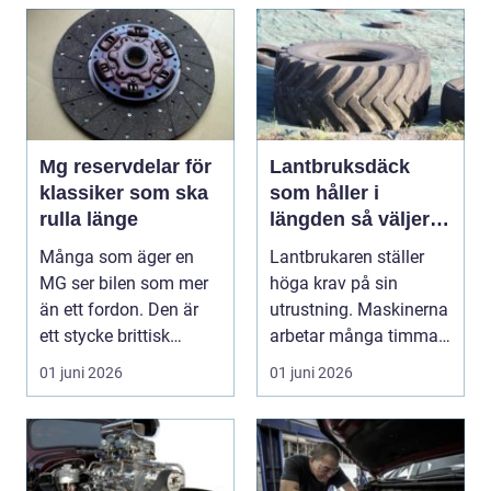
Mg reservdelar för
Lantbruksdäck
klassiker som ska
som håller i
rulla länge
längden så väljer
du rätt
Många som äger en
Lantbrukaren ställer
MG ser bilen som mer
höga krav på sin
än ett fordon. Den är
utrustning. Maskinerna
ett stycke brittisk
arbetar många timmar,
bilhistoria, en hob...
ofta i tuff miljö...
01 juni 2026
01 juni 2026