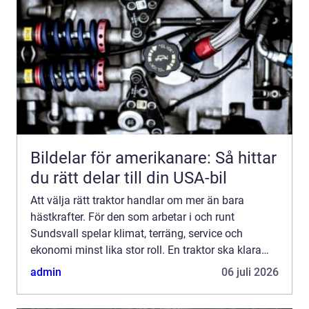
Bildelar för amerikanare: Så hittar
du rätt delar till din USA-bil
Att välja rätt traktor handlar om mer än bara
hästkrafter. För den som arbetar i och runt
Sundsvall spelar klimat, terräng, service och
ekonomi minst lika stor roll. En traktor ska klara
tunga lyft i skogen, snöröjning i brant backe,
admin
06 juli 2026
foderhantering i...