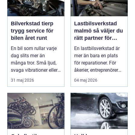
Bilverkstad tierp
Lastbilsverkstad
trygg service för
malmö så väljer du
bilen året runt
rätt partner för
tunga fordon
En bil som rullar varje
En lastbilsverkstad är
dag slits mer än
mer än bara en plats
många tror. Små ljud,
för reparationer. För
svaga vibrationer eller
åkerier, entreprenörer
en varningsla...
och företag...
31 maj 2026
04 maj 2026