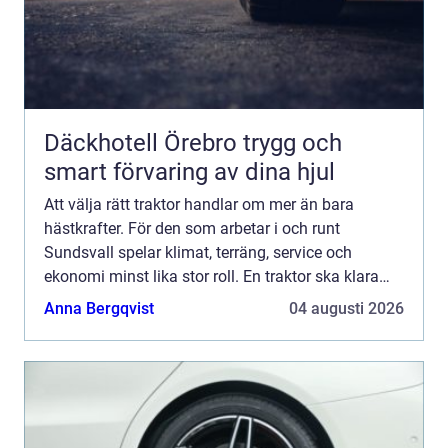
Däckhotell Örebro trygg och
smart förvaring av dina hjul
Att välja rätt traktor handlar om mer än bara
hästkrafter. För den som arbetar i och runt
Sundsvall spelar klimat, terräng, service och
ekonomi minst lika stor roll. En traktor ska klara
tunga lyft i skogen, snöröjning i brant backe,
Anna Bergqvist
04 augusti 2026
foderhantering i...