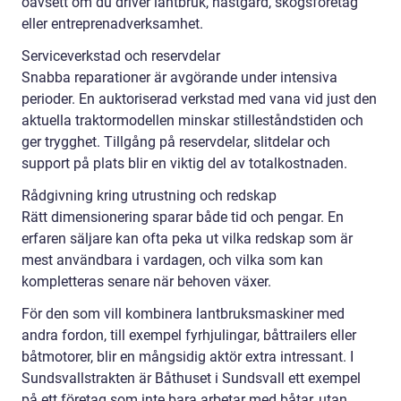
oavsett om du driver lantbruk, hästgård, skogsföretag
eller entreprenadverksamhet.
Serviceverkstad och reservdelar
Snabba reparationer är avgörande under intensiva
perioder. En auktoriserad verkstad med vana vid just den
aktuella traktormodellen minskar stilleståndstiden och
ger trygghet. Tillgång på reservdelar, slitdelar och
support på plats blir en viktig del av totalkostnaden.
Rådgivning kring utrustning och redskap
Rätt dimensionering sparar både tid och pengar. En
erfaren säljare kan ofta peka ut vilka redskap som är
mest användbara i vardagen, och vilka som kan
kompletteras senare när behoven växer.
För den som vill kombinera lantbruksmaskiner med
andra fordon, till exempel fyrhjulingar, båttrailers eller
båtmotorer, blir en mångsidig aktör extra intressant. I
Sundsvallstrakten är Båthuset i Sundsvall ett exempel
på ett företag som inte bara arbetar med båtar, utan