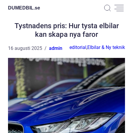
DUMEDBIL.
se
Tystnadens pris: Hur tysta elbilar
kan skapa nya faror
editorial
,
Elbilar & Ny teknik
16 augusti 2025
admin