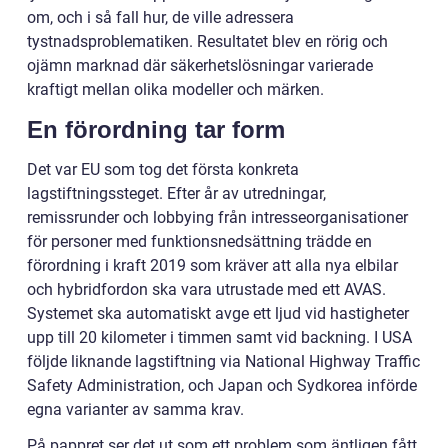
om, och i så fall hur, de ville adressera
tystnadsproblematiken. Resultatet blev en rörig och
ojämn marknad där säkerhetslösningar varierade
kraftigt mellan olika modeller och märken.
En förordning tar form
Det var EU som tog det första konkreta
lagstiftningssteget. Efter år av utredningar,
remissrunder och lobbying från intresseorganisationer
för personer med funktionsnedsättning trädde en
förordning i kraft 2019 som kräver att alla nya elbilar
och hybridfordon ska vara utrustade med ett AVAS.
Systemet ska automatiskt avge ett ljud vid hastigheter
upp till 20 kilometer i timmen samt vid backning. I USA
följde liknande lagstiftning via National Highway Traffic
Safety Administration, och Japan och Sydkorea införde
egna varianter av samma krav.
På pappret ser det ut som ett problem som äntligen fått