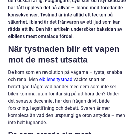
den också farlig. Fotgängare, cyklister och synskadade
har fått uppleva det på allvar – ibland med förödande
konsekvenser. Tystnad är inte alltid ett tecken på
säkerhet. Ibland är det frånvaron av ett ljud som kan
rädda ett liv. Den här artikeln undersöker baksidan av
elbilens mest omtalade fördel.
När tystnaden blir ett vapen
mot de mest utsatta
De kom som en revolution på vägarna – tysta, snabba
och rena. Men
elbilens tystnad
väckte snart en
berättigad fråga: vad händer med dem som inte ser
bilen komma, utan förlitar sig på att höra den? Under
det senaste decenniet har den frågan drivit både
forskning, lagstiftning och debatt. Svaren är mer
komplexa än vad den ursprungliga oron antydde – men
inte helt lugnande.