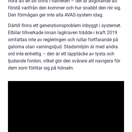
höra att en bil finns i närheten – det är avgörande att
förstå varifrån den kommer och hur snabbt den rör sig.
Den förmågan ger inte alla AVAS-system idag.
Därtill finns ett generationsproblem inbyggt i systemet.
Elbilar tillverkade innan lagkraven trädde i kraft 2019
omfattas inte av regleringen och rullar fortfarande på
gatorna utan varningsljud. Stadsmiljön är med andra
ord inte enhetlig – den är ett lapptäcke av tysta och
ljudande fordon, vilket gör den svårare att navigera för
dem som förlitar sig på hörseln.