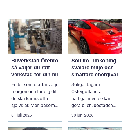
Bilverkstad Örebro
Solfilm i linköping
så väljer du rätt
svalare miljö och
verkstad för din bil
smartare energival
En bil som startar varje
Soliga dagar i
morgon och tar dig dit
Östergötland är
du ska känns ofta
härliga, men de kan
självklar. Men bakom
göra bilen, bostaden
varje problem...
eller kontoret varma
01 juli 2026
30 juni 2026
och blä...