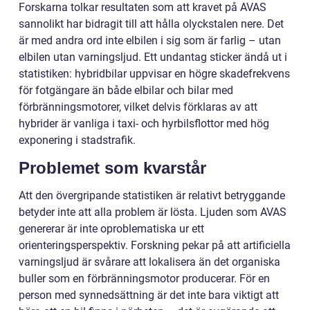
Forskarna tolkar resultaten som att kravet på AVAS
sannolikt har bidragit till att hålla olyckstalen nere. Det
är med andra ord inte elbilen i sig som är farlig – utan
elbilen utan varningsljud. Ett undantag sticker ändå ut i
statistiken: hybridbilar uppvisar en högre skadefrekvens
för fotgängare än både elbilar och bilar med
förbränningsmotorer, vilket delvis förklaras av att
hybrider är vanliga i taxi- och hyrbilsflottor med hög
exponering i stadstrafik.
Problemet som kvarstår
Att den övergripande statistiken är relativt betryggande
betyder inte att alla problem är lösta. Ljuden som AVAS
genererar är inte oproblematiska ur ett
orienteringsperspektiv. Forskning pekar på att artificiella
varningsljud är svårare att lokalisera än det organiska
buller som en förbränningsmotor producerar. För en
person med synnedsättning är det inte bara viktigt att