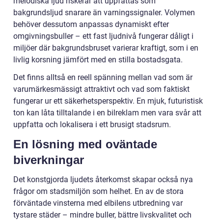
melodiska ljud riskerar att uppfattas som
bakgrundsljud snarare än varningssignaler. Volymen
behöver dessutom anpassas dynamiskt efter
omgivningsbuller – ett fast ljudnivå fungerar dåligt i
miljöer där bakgrundsbruset varierar kraftigt, som i en
livlig korsning jämfört med en stilla bostadsgata.
Det finns alltså en reell spänning mellan vad som är
varumärkesmässigt attraktivt och vad som faktiskt
fungerar ur ett säkerhetsperspektiv. En mjuk, futuristisk
ton kan låta tilltalande i en bilreklam men vara svår att
uppfatta och lokalisera i ett brusigt stadsrum.
En lösning med oväntade
biverkningar
Det konstgjorda ljudets återkomst skapar också nya
frågor om stadsmiljön som helhet. En av de stora
förväntade vinsterna med elbilens utbredning var
tystare städer – mindre buller, bättre livskvalitet och