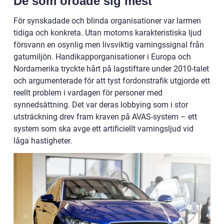
De som oroade sig mest
För synskadade och blinda organisationer var larmen
tidiga och konkreta. Utan motorns karakteristiska ljud
försvann en osynlig men livsviktig varningssignal från
gatumiljön. Handikapporganisationer i Europa och
Nordamerika tryckte hårt på lagstiftare under 2010-talet
och argumenterade för att tyst fordonstrafik utgjorde ett
reellt problem i vardagen för personer med
synnedsättning. Det var deras lobbying som i stor
utsträckning drev fram kraven på AVAS-system – ett
system som ska avge ett artificiellt varningsljud vid
låga hastigheter.