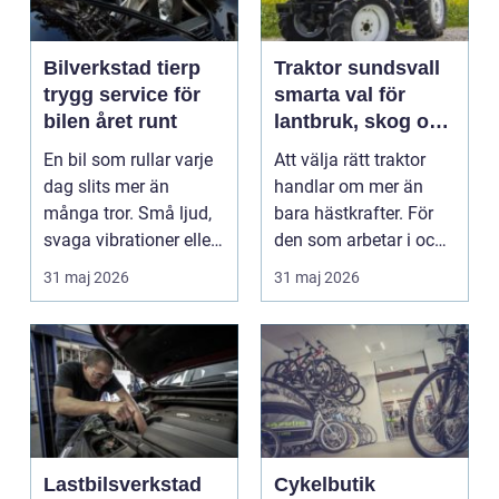
Bilverkstad tierp
Traktor sundsvall
trygg service för
smarta val för
bilen året runt
lantbruk, skog och
gårdsarbete
En bil som rullar varje
Att välja rätt traktor
dag slits mer än
handlar om mer än
många tror. Små ljud,
bara hästkrafter. För
svaga vibrationer eller
den som arbetar i och
en varningsla...
runt Sundsvall ...
31 maj 2026
31 maj 2026
Lastbilsverkstad
Cykelbutik