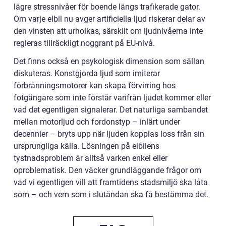
lägre stressnivåer för boende längs trafikerade gator.
Om varje elbil nu avger artificiella ljud riskerar delar av
den vinsten att urholkas, särskilt om ljudnivåerna inte
regleras tillräckligt noggrant på EU-nivå.
Det finns också en psykologisk dimension som sällan
diskuteras. Konstgjorda ljud som imiterar
förbränningsmotorer kan skapa förvirring hos
fotgängare som inte förstår varifrån ljudet kommer eller
vad det egentligen signalerar. Det naturliga sambandet
mellan motorljud och fordonstyp – inlärt under
decennier – bryts upp när ljuden kopplas loss från sin
ursprungliga källa. Lösningen på elbilens
tystnadsproblem är alltså varken enkel eller
oproblematisk. Den väcker grundläggande frågor om
vad vi egentligen vill att framtidens stadsmiljö ska låta
som – och vem som i slutändan ska få bestämma det.