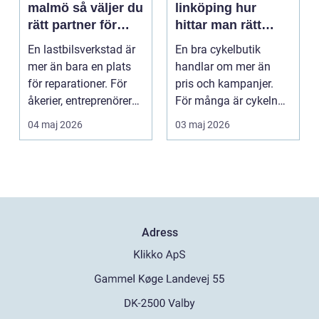
malmö så väljer du
linköping hur
rätt partner för
hittar man rätt
tunga fordon
cykel och rätt
En lastbilsverkstad är
En bra cykelbutik
service?
mer än bara en plats
handlar om mer än
för reparationer. För
pris och kampanjer.
åkerier, entreprenörer
För många är cykeln
och företag...
ett vardagsfordon, ett
04 maj 2026
03 maj 2026
t...
Adress