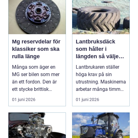
Mg reservdelar för
Lantbruksdäck
klassiker som ska
som håller i
rulla länge
längden så väljer
du rätt
Många som äger en
Lantbrukaren ställer
MG ser bilen som mer
höga krav på sin
än ett fordon. Den är
utrustning. Maskinerna
ett stycke brittisk
arbetar många timmar,
bilhistoria, en hob...
ofta i tuff miljö...
01 juni 2026
01 juni 2026