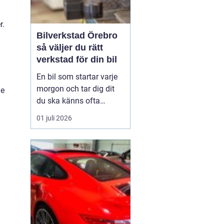
r.
Bilverkstad Örebro
så väljer du rätt
verkstad för din bil
En bil som startar varje
morgon och tar dig dit
de
du ska känns ofta
självklar. Men bakom
01 juli 2026
varje problemfri körning
ligger regelbunden
service, noggrann
felsökning och ibland
snabba reparationer. För
bilägare i Örebro blir
valet av verkstad därför
en vik...