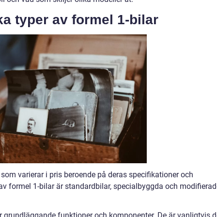
ka typer av formel 1-bilar
r som varierar i pris beroende på deras specifikationer och
av formel 1-bilar är standardbilar, specialbyggda och modifierad
har grundläggande funktioner och komponenter. De är vanligtvis d