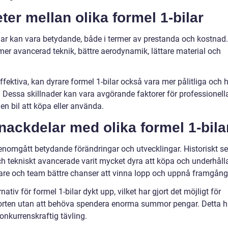
ter mellan olika formel 1-bilar
ilar kan vara betydande, både i termer av prestanda och kostnad.
mer avancerad teknik, bättre aerodynamik, lättare material och
ektiva, kan dyrare formel 1-bilar också vara mer pålitliga och 
r. Dessa skillnader kan vara avgörande faktorer för professionell
en bil att köpa eller använda.
 nackdelar med olika formel 1-bila
enomgått betydande förändringar och utvecklingar. Historiskt se
ch tekniskt avancerade varit mycket dyra att köpa och underhåll
örare och team bättre chanser att vinna lopp och uppnå framgång
ativ för formel 1-bilar dykt upp, vilket har gjort det möjligt för
sporten utan att behöva spendera enorma summor pengar. Detta h
onkurrenskraftig tävling.