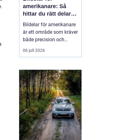
amerikanare: Så
.
hittar du rätt delar
till din USA-bil
Bildelar för amerikanare
är ett område som kräver
både precision och
a
modellkännedom,
06 juli 2026
särskilt när det gäller
äldre USA-bilar och
entusiastfordon. Många
svenska bilägare
uppskattar klassis...