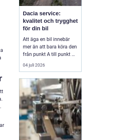
Dacia service:
kvalitet och trygghet
för din bil
Att äga en bil innebär
mer än att bara köra den
ha
från punkt A till punkt B.
a
Det handlar om
04 juli 2026
underhåll och service för
r
att säkerställa bilens
långsiktiga prestanda
tt
och värde. För Dacia-ä...
a.
.
ar