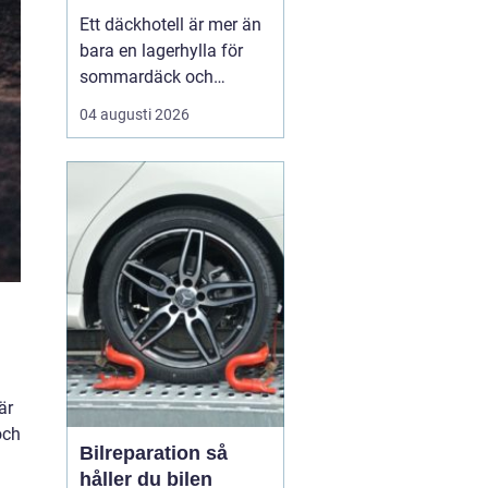
hjul
Ett däckhotell är mer än
bara en lagerhylla för
sommardäck och
vinterdäck. För bilägare i
04 augusti 2026
Örebro kan rätt förvaring
vara skillnaden mellan
säkra mil på vägen och
onödigt slitage som
leder till dyra byten i
förtid. När däcken
förvaras professionellt
f...
är
och
Bilreparation så
håller du bilen