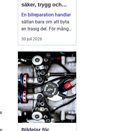
säker, trygg och
ekonomisk
En bilreparation handlar
sällan bara om att byta
en trasig del. För många
bilägare är bilen en
30 juli 2026
förutsättning för
vardagen: jobb, skola,
fritid och alla måsten
däremellan. När bilen
krå...
e
Bildelar för
e