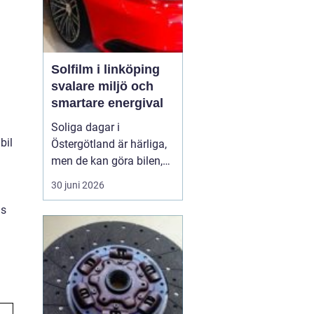
Solfilm i linköping
svalare miljö och
smartare energival
Soliga dagar i
bil
Östergötland är härliga,
men de kan göra bilen,
bostaden eller kontoret
30 juni 2026
varma och bländande.
as
Allt fler i Linköping tittar
därför på
solfilm
Linköping
som ett enkelt
sätt att få svalka, ...