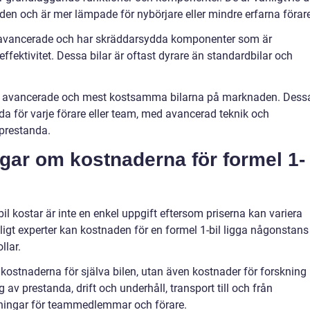
den och är mer lämpade för nybörjare eller mindre erfarna förare
r avancerade och har skräddarsydda komponenter som är
ffektivitet. Dessa bilar är oftast dyrare än standardbilar och
est avancerade och mest kostsamma bilarna på marknaden. Dess
da för varje förare eller team, med avancerad teknik och
prestanda.
ngar om kostnaderna för formel 1-
bil kostar är inte en enkel uppgift eftersom priserna kan variera
nligt experter kan kostnaden för en formel 1-bil ligga någonstans
llar.
kostnaderna för själva bilen, utan även kostnader för forskning
ng av prestanda, drift och underhåll, transport till och från
ttningar för teammedlemmar och förare.