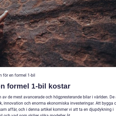
för en formel 1-bil
n formel 1-bil kostar
en av de mest avancerade och högpresterande bilar i världen. De 
ik, innovation och enorma ekonomiska investeringar. Att bygga 
sam affär, och i denna artikel kommer vi att ta en djupdykning i
il och vad som skiljer olika modeller åt.