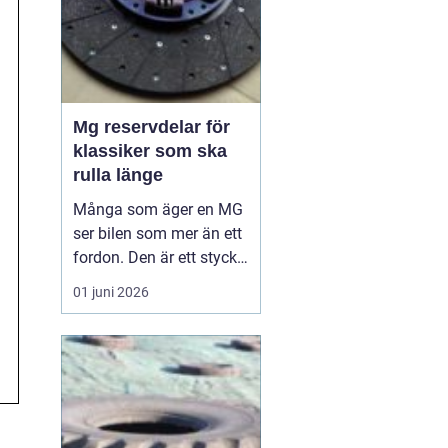
Mg reservdelar för
klassiker som ska
rulla länge
Många som äger en MG
ser bilen som mer än ett
fordon. Den är ett stycke
brittisk bilhistoria, en
01 juni 2026
hobby och ibland nästan
en familjemedlem. När
en äldre MG ska hållas i
gång, eller byggas upp
från grunden, spelar
valet av reservdelar stor