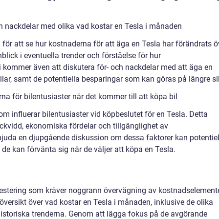
ch nackdelar med olika vad kostar en Tesla i månaden
 för att se hur kostnaderna för att äga en Tesla har förändrats ö
blick i eventuella trender och förståelse för hur
 kommer även att diskutera för- och nackdelar med att äga en
bilar, samt de potentiella besparingar som kan göras på längre si
a för bilentusiaster när det kommer till att köpa bil
m influerar bilentusiaster vid köpbeslutet för en Tesla. Detta
ckvidd, ekonomiska fördelar och tillgänglighet av
bjuda en djupgående diskussion om dessa faktorer kan potentiel
 de kan förvänta sig när de väljer att köpa en Tesla.
investering som kräver noggrann övervägning av kostnadselement
g översikt över vad kostar en Tesla i månaden, inklusive de olika
historiska trenderna. Genom att lägga fokus på de avgörande