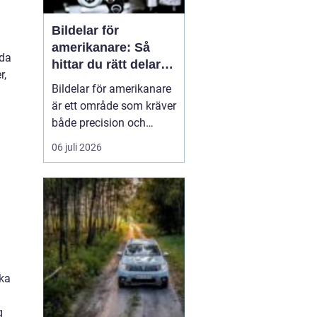
Bildelar för
amerikanare: Så
rda
hittar du rätt delar
r,
till din USA-bil
Bildelar för amerikanare
är ett område som kräver
både precision och
modellkännedom,
06 juli 2026
särskilt när det gäller
äldre USA-bilar och
entusiastfordon. Många
svenska bilägare
uppskattar klassis...
ika
g