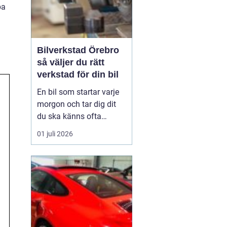
pa
Bilverkstad Örebro
så väljer du rätt
verkstad för din bil
En bil som startar varje
morgon och tar dig dit
du ska känns ofta
självklar. Men bakom
01 juli 2026
varje problemfri körning
ligger regelbunden
service, noggrann
felsökning och ibland
snabba reparationer. För
bilägare i Örebro blir
valet av verkstad därför
en vik...