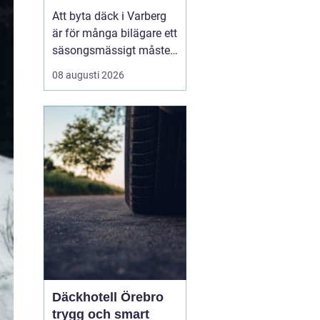
Varberg och Halland
Att byta däck i Varberg
är för många bilägare ett
säsongsmässigt måste
när vädret växlar mellan
08 augusti 2026
sommarvägar och
vinterväglag. Men
däckbytet handlar om
mer än en punkt p&arin...
Däckhotell Örebro
trygg och smart