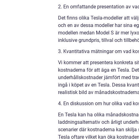
2. En omfattande presentation av va
Det finns olika Tesla-modeller att vä
och en av dessa modeller har sina eg
modellen medan Model S är mer lyxor
inklusive grundpris, tillval och til
3. Kvantitativa mätningar om vad ko
Vi kommer att presentera konkreta si
kostnaderna för att äga en Tesla. Det
underhållskostnader jämfört med trad
ingå i köpet av en Tesla. Dessa kvan
realistisk bild av månadskostnaderna
4. En diskussion om hur olika vad kos
En Tesla kan ha olika månadskostnad
laddningsalternativ och årligt underh
scenarier där kostnaderna kan skilja 
Tesla oftare vilket kan öka kostnade