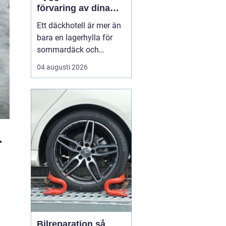
förvaring av dina
hjul
Ett däckhotell är mer än
bara en lagerhylla för
sommardäck och
vinterdäck. För bilägare i
04 augusti 2026
Örebro kan rätt förvaring
vara skillnaden mellan
säkra mil på vägen och
onödigt slitage som
leder till dyra byten i
förtid. När däcken
.
förvaras professionellt
f...
Bilreparation så