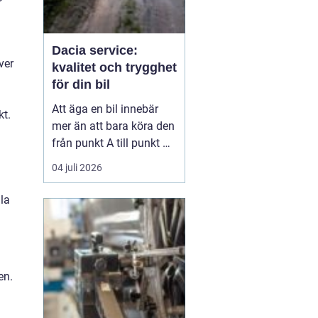
Dacia service:
ver
kvalitet och trygghet
för din bil
Att äga en bil innebär
kt.
mer än att bara köra den
från punkt A till punkt B.
Det handlar om
04 juli 2026
underhåll och service för
att säkerställa bilens
la
långsiktiga prestanda
och värde. För Dacia-ä...
en.