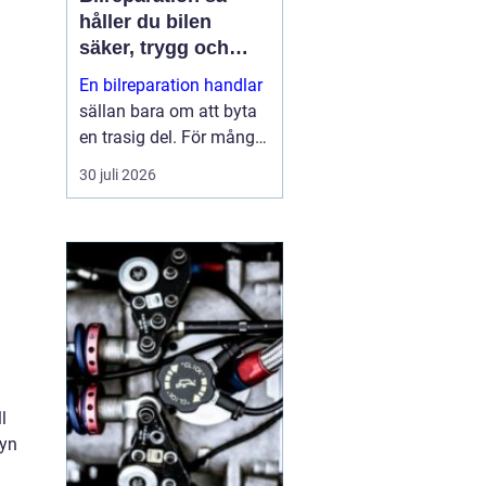
håller du bilen
säker, trygg och
ekonomisk
En bilreparation handlar
sällan bara om att byta
en trasig del. För många
bilägare är bilen en
30 juli 2026
förutsättning för
vardagen: jobb, skola,
fritid och alla måsten
däremellan. När bilen
krå...
l
syn