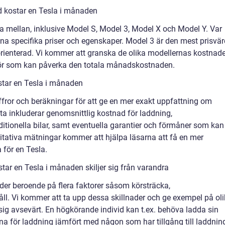
d kostar en Tesla i månaden
lja mellan, inklusive Model S, Model 3, Model X och Model Y. Var
na specifika priser och egenskaper. Model 3 är den mest prisvä
ienterad. Vi kommer att granska de olika modellernas kostnade
lbehör som kan påverka den totala månadskostnaden.
star en Tesla i månaden
ffror och beräkningar för att ge en mer exakt uppfattning om
ta inkluderar genomsnittlig kostnad för laddning,
itionella bilar, samt eventuella garantier och förmåner som kan
titativa mätningar kommer att hjälpa läsarna att få en mer
 för en Tesla.
tar en Tesla i månaden skiljer sig från varandra
er beroende på flera faktorer såsom körsträcka,
åll. Vi kommer att ta upp dessa skillnader och ge exempel på ol
sig avsevärt. En högkörande individ kan t.ex. behöva ladda sin
rna för laddning jämfört med någon som har tillgång till laddnin