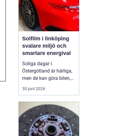
Solfilm i linköping
svalare miljö och
smartare energival
Soliga dagar i
Östergötland är härliga,
men de kan göra bilen,
bostaden eller kontoret
30 juni 2026
varma och bländande.
Allt fler i Linköping tittar
därför på
solfilm
Linköping
som ett enkelt
sätt att få svalka, ...