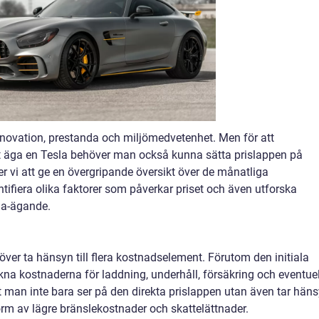
nnovation, prestanda och miljömedvetenhet. Men för att
tt äga en Tesla behöver man också kunna sätta prislappen på
r vi att ge en övergripande översikt över de månatliga
tifiera olika faktorer som påverkar priset och även utforska
la-ägande.
ver ta hänsyn till flera kostnadselement. Förutom den initiala
a kostnaderna för laddning, underhåll, försäkring och eventuel
att man inte bara ser på den direkta prislappen utan även tar hän
orm av lägre bränslekostnader och skattelättnader.