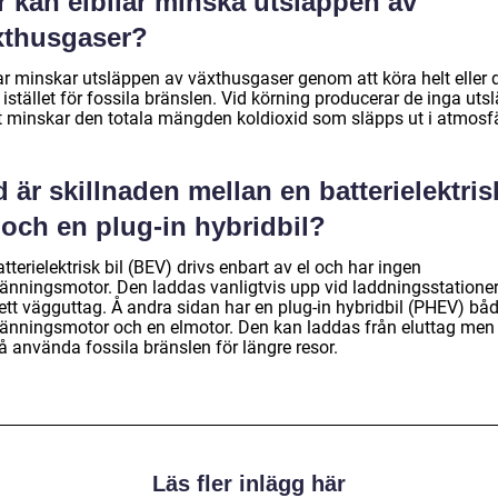
r kan elbilar minska utsläppen av
xthusgaser?
ar minskar utsläppen av växthusgaser genom att köra helt eller d
 istället för fossila bränslen. Vid körning producerar de inga uts
et minskar den totala mängden koldioxid som släpps ut i atmosf
 är skillnaden mellan en batterielektris
 och en plug-in hybridbil?
tterielektrisk bil (BEV) drivs enbart av el och har ingen
ränningsmotor. Den laddas vanligtvis upp vid laddningsstationer 
 ett vägguttag. Å andra sidan har en plug-in hybridbil (PHEV) bå
ränningsmotor och en elmotor. Den kan laddas från eluttag men
å använda fossila bränslen för längre resor.
Läs fler inlägg här