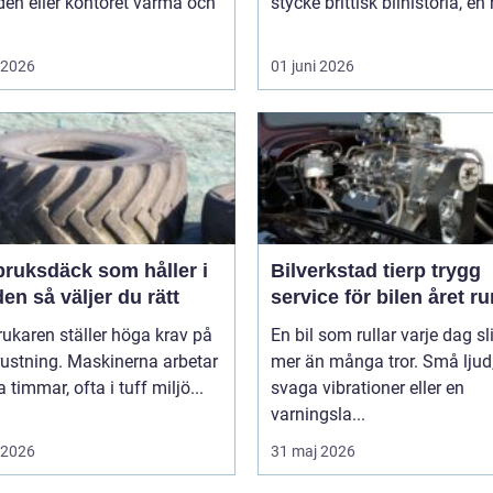
en eller kontoret varma och
stycke brittisk bilhistoria, en 
i 2026
01 juni 2026
bruksdäck som håller i
Bilverkstad tierp trygg
längden så väljer du rätt
service för bilen året ru
ukaren ställer höga krav på
En bil som rullar varje dag sl
rustning. Maskinerna arbetar
mer än många tror. Små ljud
timmar, ofta i tuff miljö...
svaga vibrationer eller en
varningsla...
i 2026
31 maj 2026