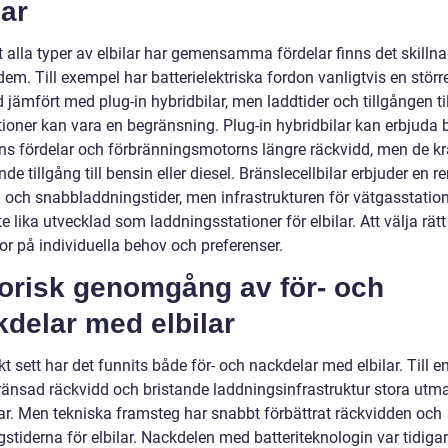
lar
t alla typer av elbilar har gemensamma fördelar finns det skilln
em. Till exempel har batterielektriska fordon vanligtvis en störr
 jämfört med plug-in hybridbilar, men laddtider och tillgången til
tioner kan vara en begränsning. Plug-in hybridbilar kan erbjuda
ns fördelar och förbränningsmotorns längre räckvidd, men de kr
nde tillgång till bensin eller diesel. Bränslecellbilar erbjuder en r
g och snabbladdningstider, men infrastrukturen för vätgasstation
e lika utvecklad som laddningsstationer för elbilar. Att välja rätt
ror på individuella behov och preferenser.
torisk genomgång av för- och
delar med elbilar
kt sett har det funnits både för- och nackdelar med elbilar. Till e
ränsad räckvidd och bristande laddningsinfrastruktur stora utm
ilar. Men tekniska framsteg har snabbt förbättrat räckvidden och
stiderna för elbilar. Nackdelen med batteriteknologin var tidiga