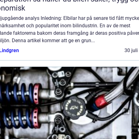
onomisk
djupgående analys Inledning: Elbilar har på senare tid fått mycke
ärksamhet och popularitet inom bilindustrin. En av de mest
dande faktorerna bakom deras framgång är deras positiva påve
ljön. Denna artikel kommer att ge en grun...
 Lindgren
30 jul