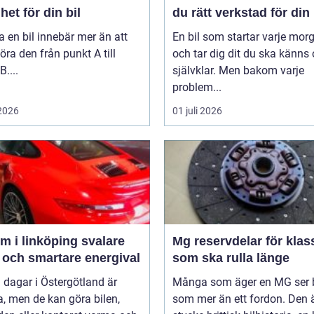
het för din bil
du rätt verkstad för din 
a en bil innebär mer än att
En bil som startar varje mor
öra den från punkt A till
och tar dig dit du ska känns 
B....
självklar. Men bakom varje
problem...
 2026
01 juli 2026
 i linköping svalare
Mg reservdelar för klas
 och smartare energival
som ska rulla länge
 dagar i Östergötland är
Många som äger en MG ser b
a, men de kan göra bilen,
som mer än ett fordon. Den ä