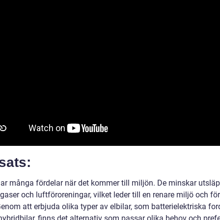
sats:
 har många fördelar när det kommer till miljön. De minskar utslä
aser och luftföroreningar, vilket leder till en renare miljö och fö
enom att erbjuda olika typer av elbilar, som batterielektriska fo
hybridbilar, finns det alternativ som passar olika behov och pref