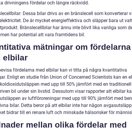
ka drivningens fördelar och längre räckvidd.
lecellbilar: Dessa bilar drivs av en bränslecell som konverterar 
l elektricitet. De är mycket energieffektiva och släpper bara ut v
produkt. Bränslecellbilar har ännu inte blivit lika vanliga som d
men har potential att vara framtidens bil.
titativa mätningar om fördelarna
elbilar
bevisa fördelarna med elbilar kan vi titta på några kvantitativa
r. Enligt en studie från Union of Concerned Scientists kan en el
koldioxidutsläppen med upp till 50% jämfört med en traditionell
iven bil under sin livstid. Dessutom visar rapporter att elbilar k
utsläppen av luftföroreningar med upp till 90% jämfört med ben
ivna bilar. Detta beror på att elbilar inte har någon avgasutsläpp
lket bidrar till en renare luft och minskade hälsorisker för männis
lnader mellan olika fördelar med