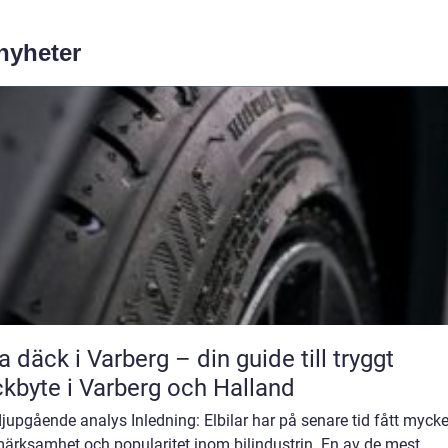
 nyheter
a däck i Varberg – din guide till tryggt
kbyte i Varberg och Halland
djupgående analys Inledning: Elbilar har på senare tid fått mycke
ärksamhet och popularitet inom bilindustrin. En av de mest