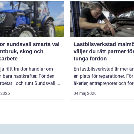
sundsvall smarta val
Lastbilsverkstad malmö s
antbruk, skog och
väljer du rätt partner fö
sarbete
tunga fordon
lja rätt traktor handlar om
En lastbilsverkstad är mer ä
 bara hästkrafter. För den
en plats för reparationer. För
betar i och runt Sundsvall ...
åkerier, entreprenörer och för
 2026
04 maj 2026