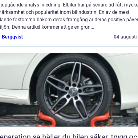
djupgående analys Inledning: Elbilar har på senare tid fått mycke
ärksamhet och popularitet inom bilindustrin. En av de mest
dande faktorerna bakom deras framgång är deras positiva påve
ljön. Denna artikel kommer att ge en grun...
 Bergqvist
04 augusti
n så håller du bilen säker, trygg och