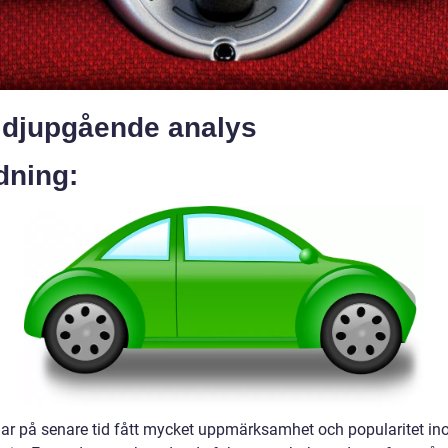
n djupgående analys
dning:
 har på senare tid fått mycket uppmärksamhet och popularitet i