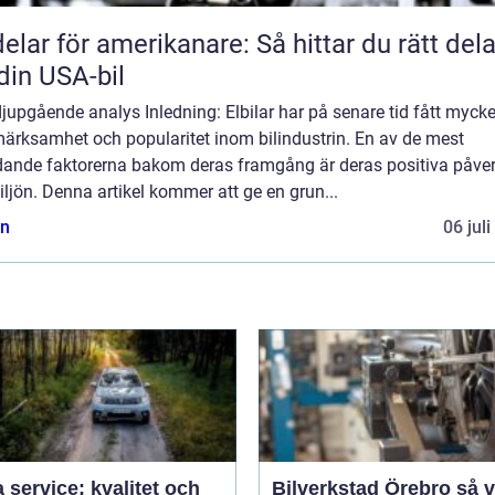
delar för amerikanare: Så hittar du rätt dela
l din USA-bil
djupgående analys Inledning: Elbilar har på senare tid fått mycke
ärksamhet och popularitet inom bilindustrin. En av de mest
dande faktorerna bakom deras framgång är deras positiva påve
ljön. Denna artikel kommer att ge en grun...
n
06 jul
 service: kvalitet och
Bilverkstad Örebro så väljer