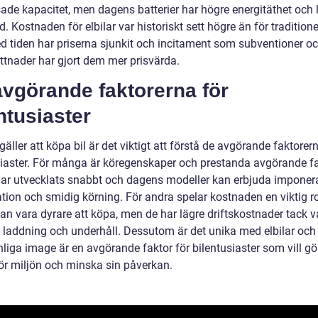
ade kapacitet, men dagens batterier har högre energitäthet och 
d. Kostnaden för elbilar var historiskt sett högre än för traditionel
 tiden har priserna sjunkit och incitament som subventioner o
ättnader har gjort dem mer prisvärda.
vgörande faktorerna för
ntusiaster
gäller att köpa bil är det viktigt att förstå de avgörande faktorer
siaster. För många är köregenskaper och prestanda avgörande fa
 har utvecklats snabbt och dagens modeller kan erbjuda impone
tion och smidig körning. För andra spelar kostnaden en viktig ro
kan vara dyrare att köpa, men de har lägre driftskostnader tack v
re laddning och underhåll. Dessutom är det unika med elbilar och
liga image är en avgörande faktor för bilentusiaster som vill gö
för miljön och minska sin påverkan.