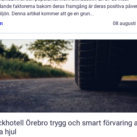
dande faktorerna bakom deras framgång är deras positiva påve
ljön. Denna artikel kommer att ge en grun...
n
08 augusti
ll Örebro trygg och smart förvaring av
a hjul