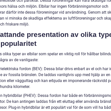
veoxider och partiklar. Dessa föroreningar kan vara skadliga fö
ors hälsa och miljön. Elbilar har ingen förbränningsmotor och
ar därför inte dessa föroreningar vid användning. Genom att skif
 kan vi minska de skadliga effekterna av luftföroreningar och sk
ch friskare miljö.
ttande presentation av olika typ
popularitet
s olika typer av elbilar som spelar en viktig roll för hållbar bilindu
några av de vanligaste:
rielektriska fordon (BEV): Dessa bilar drivs enbart av el och har 
e av fossila bränslen. De laddas vanligtvis upp med hjälp av en
tion eller vägguttag och kan erbjuda en imponerande räckvidd 
ra hundra kilometer.
-in hybridbilar (PHEV): Dessa fordon har både en förbränningsm
or. De kan antingen laddas från ett eluttag eller använda bränsl
esor. Plug-in hybridbilar är ett populärt val för de som vill ha bå