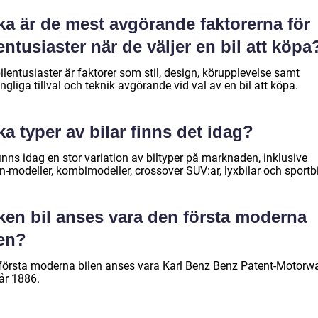
ka är de mest avgörande faktorerna för
entusiaster när de väljer en bil att köpa
ilentusiaster är faktorer som stil, design, körupplevelse samt
ängliga tillval och teknik avgörande vid val av en bil att köpa.
ka typer av bilar finns det idag?
inns idag en stor variation av biltyper på marknaden, inklusive
-modeller, kombimodeller, crossover SUV:ar, lyxbilar och sportbi
lken bil anses vara den första moderna
len?
första moderna bilen anses vara Karl Benz Benz Patent-Motorw
år 1886.