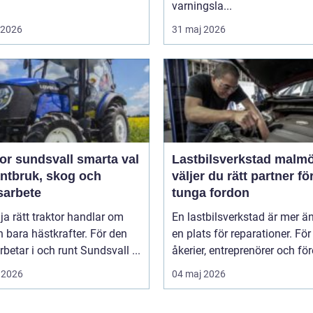
varningsla...
i 2026
31 maj 2026
sundsvall smarta val
Lastbilsverkstad malmö s
antbruk, skog och
väljer du rätt partner fö
sarbete
tunga fordon
lja rätt traktor handlar om
En lastbilsverkstad är mer ä
 bara hästkrafter. För den
en plats för reparationer. För
betar i och runt Sundsvall ...
åkerier, entreprenörer och för
 2026
04 maj 2026