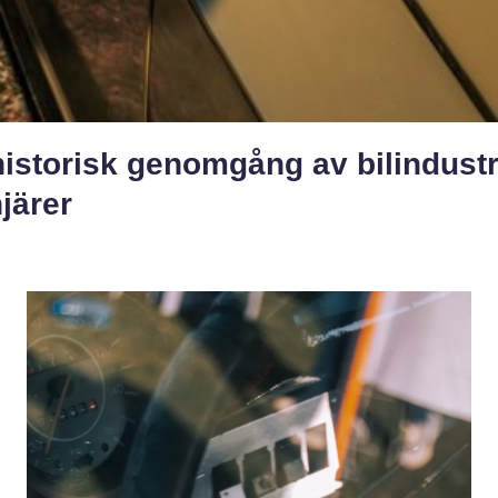
istorisk genomgång av bilindustr
järer