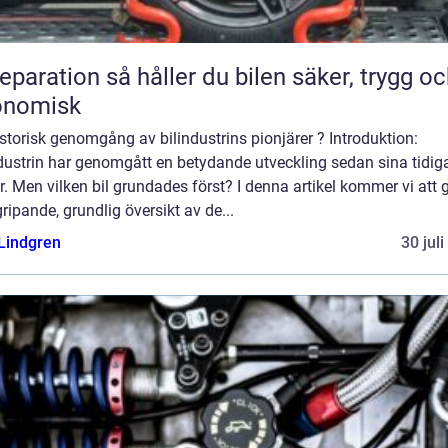
n så håller du bilen säker, trygg och
onomisk
storisk genomgång av bilindustrins pionjärer ? Introduktion:
dustrin har genomgått en betydande utveckling sedan sina tidig
. Men vilken bil grundades först? I denna artikel kommer vi att 
ripande, grundlig översikt av de...
 Lindgren
30 jul