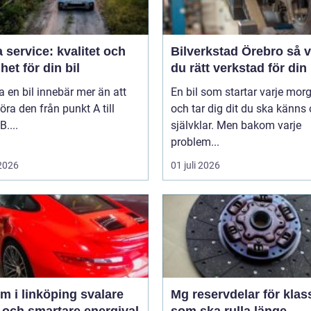
 service: kvalitet och
Bilverkstad Örebro så väljer
het för din bil
du rätt verkstad för din 
a en bil innebär mer än att
En bil som startar varje mor
öra den från punkt A till
och tar dig dit du ska känns 
B....
självklar. Men bakom varje
problem...
 2026
01 juli 2026
 i linköping svalare
Mg reservdelar för klas