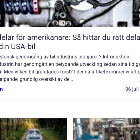
delar för amerikanare: Så hittar du rätt dela
l din USA-bil
storisk genomgång av bilindustrins pionjärer ? Introduktion:
dustrin har genomgått en betydande utveckling sedan sina tidig
. Men vilken bil grundades först? I denna artikel kommer vi att 
ripande, grundlig översikt av de...
n
06 jul