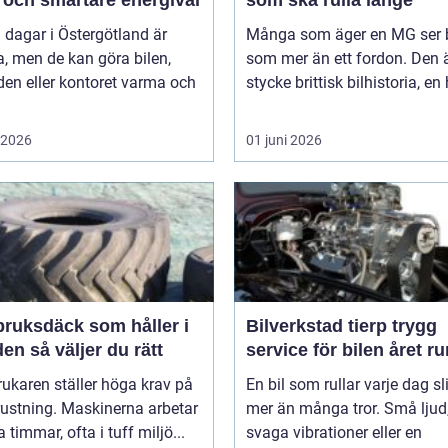
 och smartare energival
som ska rulla länge
 dagar i Östergötland är
Många som äger en MG ser b
a, men de kan göra bilen,
som mer än ett fordon. Den ä
en eller kontoret varma och
stycke brittisk bilhistoria, en 
i 2026
01 juni 2026
bruksdäck som håller i
Bilverkstad tierp trygg
längden så väljer du rätt
service för bilen året ru
ukaren ställer höga krav på
En bil som rullar varje dag sl
rustning. Maskinerna arbetar
mer än många tror. Små ljud
timmar, ofta i tuff miljö...
svaga vibrationer eller en