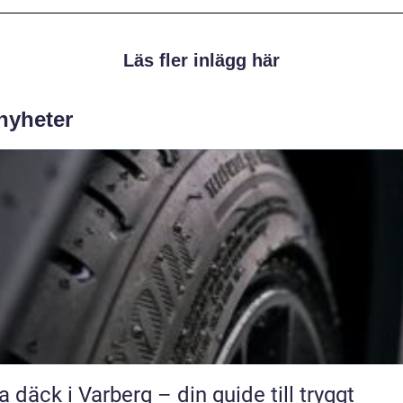
Läs fler inlägg här
 nyheter
a däck i Varberg – din guide till tryggt