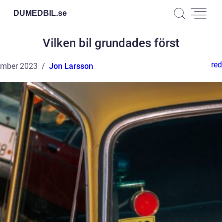
DUMEDBIL.
se
Vilken bil grundades först
red
ember 2023
Jon Larsson