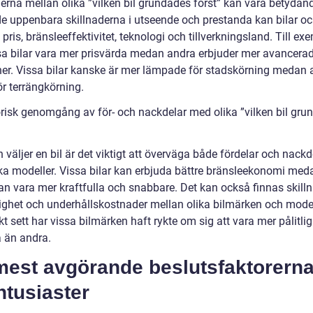
derna mellan olika ”vilken bil grundades först” kan vara betydan
de uppenbara skillnaderna i utseende och prestanda kan bilar o
i pris, bränsleeffektivitet, teknologi och tillverkningsland. Till ex
sa bilar vara mer prisvärda medan andra erbjuder mer avancera
ner. Vissa bilar kanske är mer lämpade för stadskörning medan 
ör terrängkörning.
orisk genomgång av för- och nackdelar med olika ”vilken bil gru
väljer en bil är det viktigt att överväga både fördelar och nackd
ka modeller. Vissa bilar kan erbjuda bättre bränsleekonomi med
an vara mer kraftfulla och snabbare. Det kan också finnas skilln
itlighet och underhållskostnader mellan olika bilmärken och model
kt sett har vissa bilmärken haft rykte om sig att vara mer pålitli
a än andra.
mest avgörande beslutsfaktorerna
ntusiaster