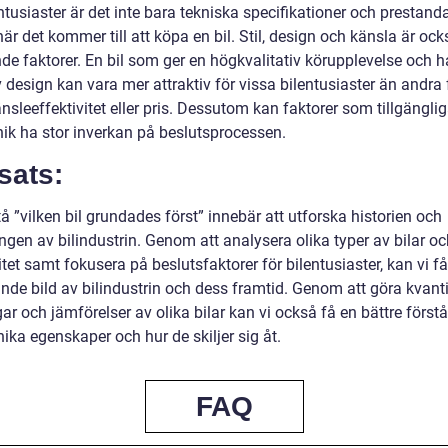
ntusiaster är det inte bara tekniska specifikationer och prestan
när det kommer till att köpa en bil. Stil, design och känsla är ock
de faktorer. En bil som ger en högkvalitativ körupplevelse och h
v design kan vara mer attraktiv för vissa bilentusiaster än andra 
sleeffektivitet eller pris. Dessutom kan faktorer som tillgängliga
nik ha stor inverkan på beslutsprocessen.
sats:
tå ”vilken bil grundades först” innebär att utforska historien och
ngen av bilindustrin. Genom att analysera olika typer av bilar o
tet samt fokusera på beslutsfaktorer för bilentusiaster, kan vi f
nde bild av bilindustrin och dess framtid. Genom att göra kvanti
r och jämförelser av olika bilar kan vi också få en bättre förstå
ika egenskaper och hur de skiljer sig åt.
FAQ