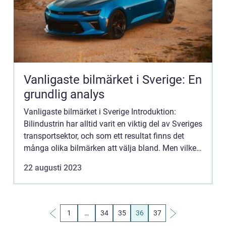
Vanligaste bilmärket i Sverige: En
grundlig analys
Vanligaste bilmärket i Sverige Introduktion:
Bilindustrin har alltid varit en viktig del av Sveriges
transportsektor, och som ett resultat finns det
många olika bilmärken att välja bland. Men vilket
är egentligen det vanligaste bilmärket i Sverige?
22 augusti 2023
I...
1
…
34
35
36
37