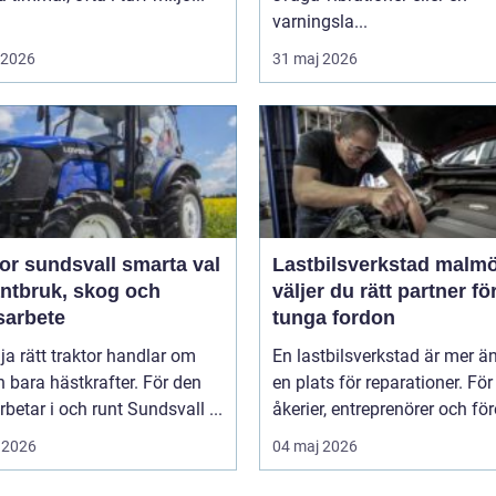
varningsla...
i 2026
31 maj 2026
sundsvall smarta val
Lastbilsverkstad malmö s
antbruk, skog och
väljer du rätt partner fö
sarbete
tunga fordon
lja rätt traktor handlar om
En lastbilsverkstad är mer ä
 bara hästkrafter. För den
en plats för reparationer. För
betar i och runt Sundsvall ...
åkerier, entreprenörer och för
 2026
04 maj 2026