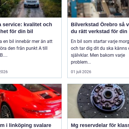
 service: kvalitet och
Bilverkstad Örebro så väljer
het för din bil
du rätt verkstad för din 
a en bil innebär mer än att
En bil som startar varje mor
öra den från punkt A till
och tar dig dit du ska känns 
B....
självklar. Men bakom varje
problem...
 2026
01 juli 2026
 i linköping svalare
Mg reservdelar för klas