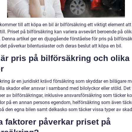
kommer till att köpa en bil är bilförsäkring ett viktigt element att
ill. Priset på bilförsäkring kan variera avsevärt beroende på oli
. Denna artikel ger en djupgående förståelse för pris på bilförsä
det påverkar bilentusiaster och deras beslut att köpa en bil.
är pris på bilförsäkring och olika
r
kring är en juridiskt krävd försäkring som skyddar en bilägare m
la skador eller ansvar i samband med bilolyckor eller stöld. Det 
per av bilförsäkringar, inklusive ansvarsförsäkring som täcker k
dor på en annan persons egendom, helförsäkring som även täck
på den egna bilen samt delkasko som täcker vissa typer av skad
a faktorer påverkar priset på