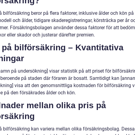
örsäkring?
å bilförsäkring beror på flera faktorer, inklusive ålder och kön på
odell och ålder, tidigare skaderegistreringar, körsträcka per år o
mer. Försäkringsbolagen använder dessa faktorer för att bedöm
kor eller skador och justerar därefter premien.
 på bilförsäkring – Kvantitativa
ningar
namn på undersökning] visar statistik på att priset för bilförsäkr
r beroende på staden där föraren är bosatt. Samtidigt kan [anna
kning] visa att den genomsnittliga kostnaden för bilförsäkring v
e på den försäkrades ålder och kön.
lnader mellan olika pris på
örsäkring
å bilförsäkring kan variera mellan olika försäkringsbolag. Dessa