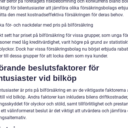
oner beror på företagets riskbedömning och konkurrens bland bo
iktigt för bilentusiaster att jämföra olika försäkringsbolags erb
hitta den mest kostnadseffektiva försäkringen för deras behov.
ka för- och nackdelar med pris på bilförsäkring
kt sett har priset på bilförsäkring för vissa grupper, som unga fö
rsoner med låg kreditvärdighet, varit högre på grund av statistisk
 olyckor. Dock har vissa försäkringsbolag nu börjat erbjuda rabat
r till dessa grupper för att locka dem som nya kunder.
rande beslutsfaktorer för
ntusiaster vid bilköp
ntusiaster är pris på bilförsäkring en av de viktigaste faktorerna 
ill vid bilköp. Andra faktorer kan inkludera bilens driftkostnader,
ngsskyddet för olyckor och stöld, samt tillförlitlighet och presta
 ett välinformerat beslut är det viktigt att utvärdera och jämföra 
ngsalternativ.