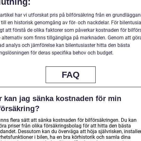
utning:
artikel har vi utforskat pris på bilförsäkring från en grundlägga
 till en historisk genomgång av för- och nackdelar. För bilentusia
igt att förstå de olika faktorer som påverkar kostnaden för bilför
 alternativ som finns tillgängliga på marknaden. Genom att gör
ad analys och jämförelse kan bilentusiaster hitta den bästa
ingslösningen för deras specifika behov och budget.
FAQ
r kan jag sänka kostnaden för min
försäkring?
inns flera sätt att sänka kostnaden för bilförsäkringen. Du kan
ra priser från olika försäkringsbolag för att hitta den bästa
udandet. Dessutom kan du överväga att höja självrisken, installe
hetsfunktioner i bilen, ha en bra körhistorik och samla dina