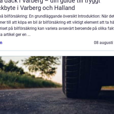
a däck i Varberg – din guide till tryggt
kbyte i Varberg och Halland
på bilförsäkring: En grundläggande översikt Introduktion: När de
r till att köpa en bil är bilförsäkring ett viktigt element att ta 
 Priset på bilförsäkring kan variera avsevärt beroende på olika fakt
 artikel ger en ...
n
08 augusti