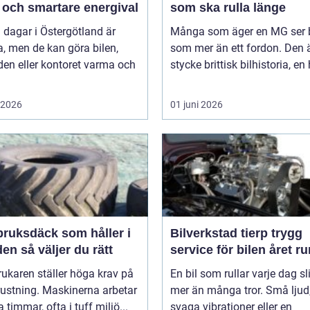
 och smartare energival
som ska rulla länge
 dagar i Östergötland är
Många som äger en MG ser b
a, men de kan göra bilen,
som mer än ett fordon. Den ä
en eller kontoret varma och
stycke brittisk bilhistoria, en 
i 2026
01 juni 2026
bruksdäck som håller i
Bilverkstad tierp trygg
längden så väljer du rätt
service för bilen året ru
ukaren ställer höga krav på
En bil som rullar varje dag sl
rustning. Maskinerna arbetar
mer än många tror. Små ljud
timmar, ofta i tuff miljö...
svaga vibrationer eller en