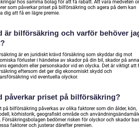
äkringar hos samma bolag för att få rabatt. Att vara medveten 
orer som påverkar priset på bilförsäkring och agera på dem kan
a dig att få en lägre premie.
 är bilförsäkring och varför behöver ja
t?
rsäkring är en juridiskt krävd försäkring som skyddar dig mot
omiska förluster i händelse av skador på din bil, skador på ann
ns egendom eller personskador vid en olycka. Det är viktigt att 
örsäkring eftersom det ger dig ekonomiskt skydd och
rsförsäkring vid eventuella olyckor.
 påverkar priset på bilförsäkring?
t på bilförsäkring påverkas av olika faktorer som din ålder, kön,
odell, körhistorik, geografiskt område och användningsändamåle
n. Försäkringsbolagen bedömer risken för olyckor och skador ba
ssa faktorer och justerar därefter premien.