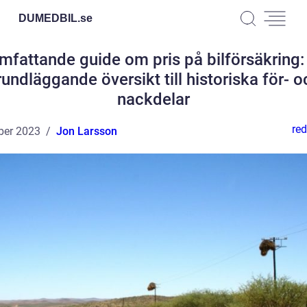
DUMEDBIL.
se
mfattande guide om pris på bilförsäkring:
rundläggande översikt till historiska för- o
nackdelar
red
ber 2023
Jon Larsson