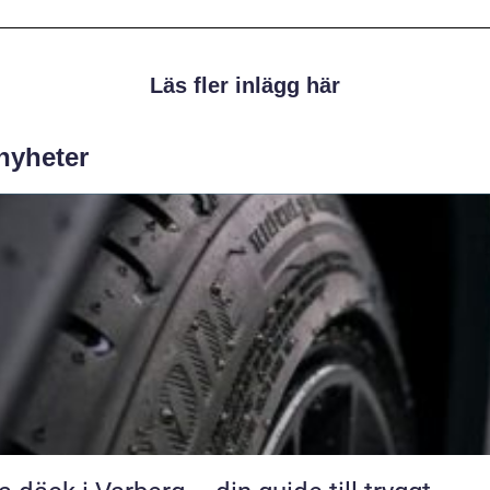
Läs fler inlägg här
 nyheter