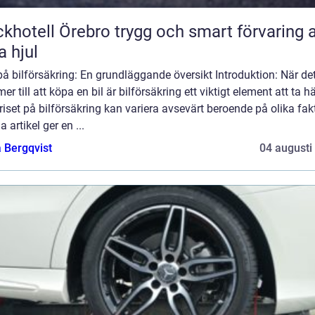
ll Örebro trygg och smart förvaring av
a hjul
på bilförsäkring: En grundläggande översikt Introduktion: När de
r till att köpa en bil är bilförsäkring ett viktigt element att ta 
 Priset på bilförsäkring kan variera avsevärt beroende på olika fakt
 artikel ger en ...
 Bergqvist
04 augusti