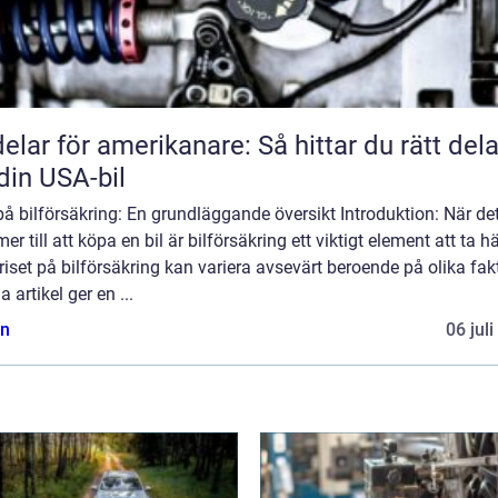
delar för amerikanare: Så hittar du rätt dela
l din USA-bil
på bilförsäkring: En grundläggande översikt Introduktion: När de
r till att köpa en bil är bilförsäkring ett viktigt element att ta 
 Priset på bilförsäkring kan variera avsevärt beroende på olika fakt
 artikel ger en ...
n
06 jul