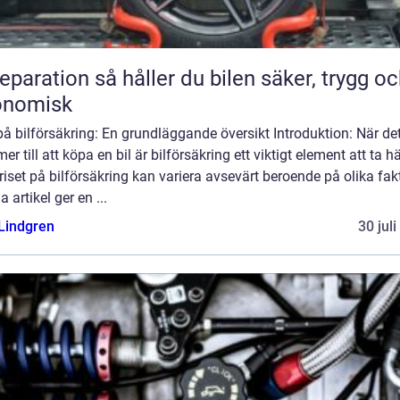
n så håller du bilen säker, trygg och
onomisk
på bilförsäkring: En grundläggande översikt Introduktion: När de
r till att köpa en bil är bilförsäkring ett viktigt element att ta 
 Priset på bilförsäkring kan variera avsevärt beroende på olika fakt
 artikel ger en ...
 Lindgren
30 jul