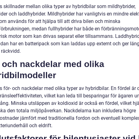
s skillnader mellan olika typer av hybridbilar som mildhybrider,
ider och laddhybrider. Mildhybrider har vanligtvis en mindre elek
m används för att hjälpa till att driva bilen och minska
förbrukningen, medan fullhybrider har både en förbränningsmot
trisk motor som kan drivas separat eller tillsammans. Laddhybri
idan har en batteripack som kan laddas upp externt och ger län
 räckvidd.
 och nackdelar med olika
idbilmodeller
s för- och nackdelar med olika typer av hybridbilar. En fördel är 
änsleeffektiviteten, vilket kan leda till besparingar för ägaren u
ång. Minska utsläppen av koldioxid är också en fördel, vilket hjäl
ska den totala miljöpåverkan. Nackdelarna kan inkludera högre
ostnader jämfört med traditionella fordon och eventuell komplex
eriunderhåll och eldrift.
utsfaktorer för bilentusiaster vid