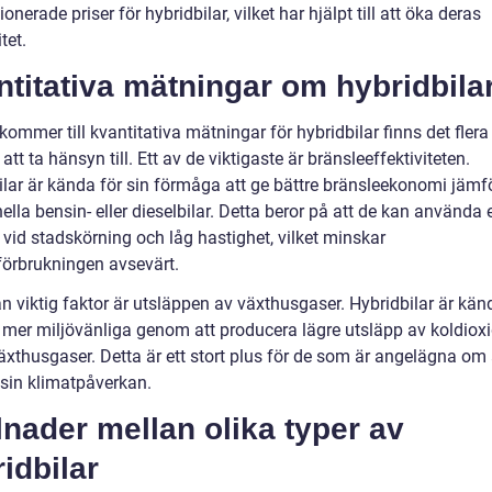
onerade priser för hybridbilar, vilket har hjälpt till att öka deras
tet.
titativa mätningar om hybridbila
kommer till kvantitativa mätningar för hybridbilar finns det flera
 att ta hänsyn till. Ett av de viktigaste är bränsleeffektiviteten.
ilar är kända för sin förmåga att ge bättre bränsleekonomi jämf
nella bensin- eller dieselbilar. Detta beror på att de kan använda 
 vid stadskörning och låg hastighet, vilket minskar
förbrukningen avsevärt.
n viktig faktor är utsläppen av växthusgaser. Hybridbilar är kän
a mer miljövänliga genom att producera lägre utsläpp av koldiox
äxthusgaser. Detta är ett stort plus för de som är angelägna om 
sin klimatpåverkan.
lnader mellan olika typer av
idbilar