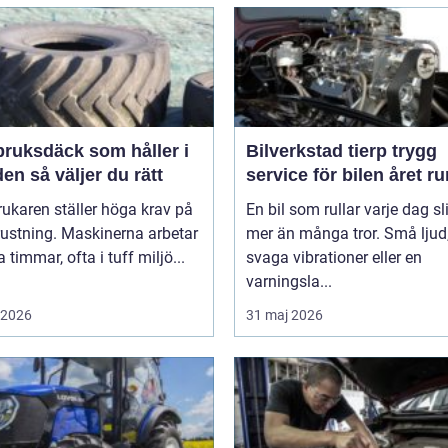
bruksdäck som håller i
Bilverkstad tierp trygg
längden så väljer du rätt
service för bilen året ru
ukaren ställer höga krav på
En bil som rullar varje dag sl
rustning. Maskinerna arbetar
mer än många tror. Små ljud
timmar, ofta i tuff miljö...
svaga vibrationer eller en
varningsla...
i 2026
31 maj 2026