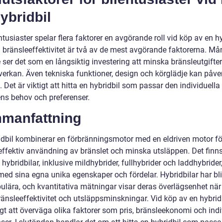
ybridbil
ntusiaster spelar flera faktorer en avgörande roll vid köp av en hy
h bränsleeffektivitet är två av de mest avgörande faktorerna. M
 ser det som en långsiktig investering att minska bränsleutgifte
verkan. Även tekniska funktioner, design och körglädje kan påve
. Det är viktigt att hitta en hybridbil som passar den individuella
ens behov och preferenser.
manfattning
idbil kombinerar en förbränningsmotor med en eldriven motor för
effektiv användning av bränslet och minska utsläppen. Det finns
 hybridbilar, inklusive mildhybrider, fullhybrider och laddhybrider
ed sina egna unika egenskaper och fördelar. Hybridbilar har bliv
ulära, och kvantitativa mätningar visar deras överlägsenhet när
ränsleeffektivitet och utsläppsminskningar. Vid köp av en hybridb
igt att överväga olika faktorer som pris, bränsleekonomi och indi