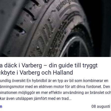
a däck i Varberg – din guide till tryggt
kbyte i Varberg och Halland
undlig översikt En hybridbil är en typ av bil som kombinerar en
änningsmotor med en eldriven motor för att driva fordonet. Den
inationen möjliggör en mer effektiv användning av bränslet oc
kar även utsläppen jämfört med en trad...
n
08 augusti