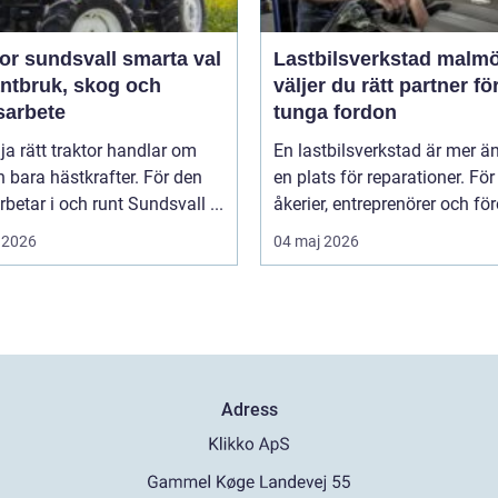
sundsvall smarta val
Lastbilsverkstad malmö s
antbruk, skog och
väljer du rätt partner fö
sarbete
tunga fordon
lja rätt traktor handlar om
En lastbilsverkstad är mer ä
 bara hästkrafter. För den
en plats för reparationer. För
betar i och runt Sundsvall ...
åkerier, entreprenörer och för
 2026
04 maj 2026
Adress