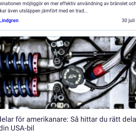
inationen möjliggör en mer effektiv användning av bränslet oc
kar även utsläppen jämfört med en trad...
 Lindgren
30 jul
delar för amerikanare: Så hittar du rätt dela
l din USA-bil