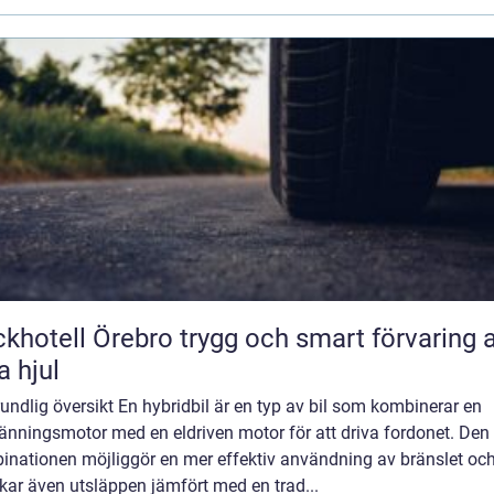
ll Örebro trygg och smart förvaring av
a hjul
undlig översikt En hybridbil är en typ av bil som kombinerar en
änningsmotor med en eldriven motor för att driva fordonet. Den
inationen möjliggör en mer effektiv användning av bränslet oc
kar även utsläppen jämfört med en trad...