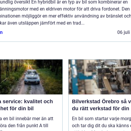
undlig översikt En hybridbil är en typ av bil som kombinerar en
änningsmotor med en eldriven motor för att driva fordonet. Den
inationen möjliggör en mer effektiv användning av bränslet oc
kar även utsläppen jämfört med en trad...
n
06 jul
 service: kvalitet och
Bilverkstad Örebro så väljer
het för din bil
du rätt verkstad för din 
a en bil innebär mer än att
En bil som startar varje mor
öra den från punkt A till
och tar dig dit du ska känns 