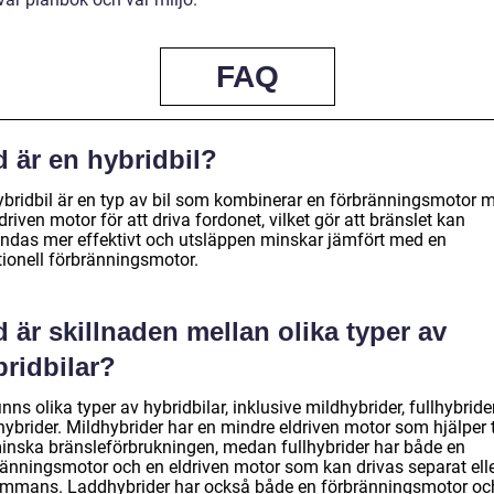
FAQ
 är en hybridbil?
ybridbil är en typ av bil som kombinerar en förbränningsmotor 
driven motor för att driva fordonet, vilket gör att bränslet kan
ndas mer effektivt och utsläppen minskar jämfört med en
tionell förbränningsmotor.
 är skillnaden mellan olika typer av
ridbilar?
inns olika typer av hybridbilar, inklusive mildhybrider, fullhybride
ybrider. Mildhybrider har en mindre eldriven motor som hjälper t
minska bränsleförbrukningen, medan fullhybrider har både en
ränningsmotor och en eldriven motor som kan drivas separat ell
sammans. Laddhybrider har också både en förbränningsmotor oc