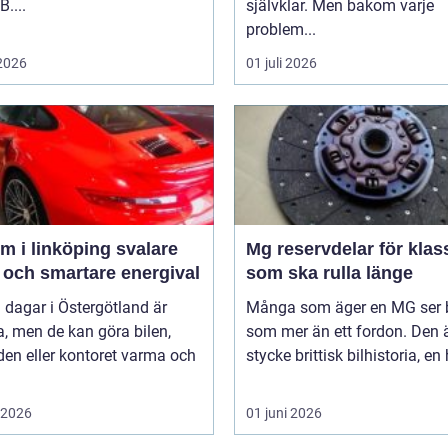
B....
självklar. Men bakom varje
problem...
 2026
01 juli 2026
 i linköping svalare
Mg reservdelar för klas
 och smartare energival
som ska rulla länge
 dagar i Östergötland är
Många som äger en MG ser b
a, men de kan göra bilen,
som mer än ett fordon. Den ä
en eller kontoret varma och
stycke brittisk bilhistoria, en 
i 2026
01 juni 2026