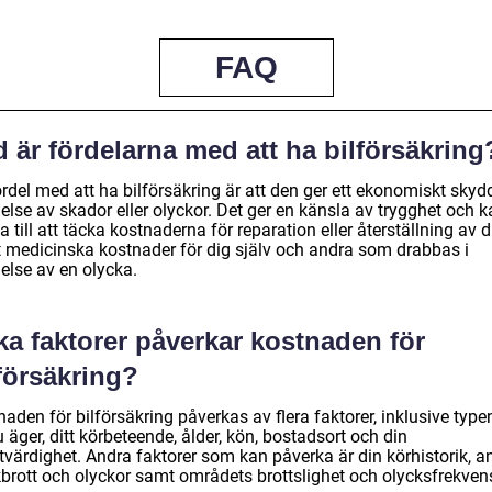
FAQ
 är fördelarna med att ha bilförsäkring
rdel med att ha bilförsäkring är att den ger ett ekonomiskt skydd
lse av skador eller olyckor. Det ger en känsla av trygghet och k
a till att täcka kostnaderna för reparation eller återställning av d
 medicinska kostnader för dig själv och andra som drabbas i
else av en olycka.
ka faktorer påverkar kostnaden för
försäkring?
aden för bilförsäkring påverkas av flera faktorer, inklusive type
u äger, ditt körbeteende, ålder, kön, bostadsort och din
tvärdighet. Andra faktorer som kan påverka är din körhistorik, a
ikbrott och olyckor samt områdets brottslighet och olycksfrekven