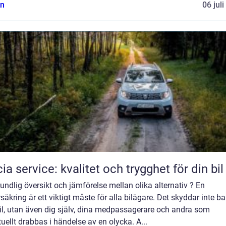
n
06 jul
ia service: kvalitet och trygghet för din bil
undlig översikt och jämförelse mellan olika alternativ ? En
rsäkring är ett viktigt måste för alla bilägare. Det skyddar inte ba
il, utan även dig själv, dina medpassagerare och andra som
uellt drabbas i händelse av en olycka. A...