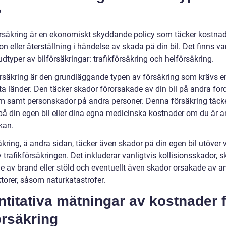
?
örsäkring är en ekonomiskt skyddande policy som täcker kostnad
on eller återställning i händelse av skada på din bil. Det finns va
dtyper av bilförsäkringar: trafikförsäkring och helförsäkring.
örsäkring är den grundläggande typen av försäkring som krävs en
sta länder. Den täcker skador förorsakade av din bil på andra fo
 samt personskador på andra personer. Denna försäkring täcke
på din egen bil eller dina egna medicinska kostnader om du är a
kan.
äkring, å andra sidan, täcker även skador på din egen bil utöver
 trafikförsäkringen. Det inkluderar vanligtvis kollisionsskador, 
e av brand eller stöld och eventuellt även skador orsakade av a
ktorer, såsom naturkatastrofer.
titativa mätningar av kostnader 
örsäkring