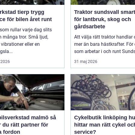
kstad tierp trygg
Traktor sundsvall smarta val
ce för bilen året runt
för lantbruk, skog och
gårdsarbete
 som rullar varje dag slits
 många tror. Små ljud,
Att välja rätt traktor handlar
vibrationer eller en
mer än bara hästkrafter. För
gsla...
som arbetar i och runt Sundsv
 2026
31 maj 2026
ilsverkstad malmö så
Cykelbutik linköping hur
r du rätt partner för
hittar man rätt cykel och
a fordon
service?