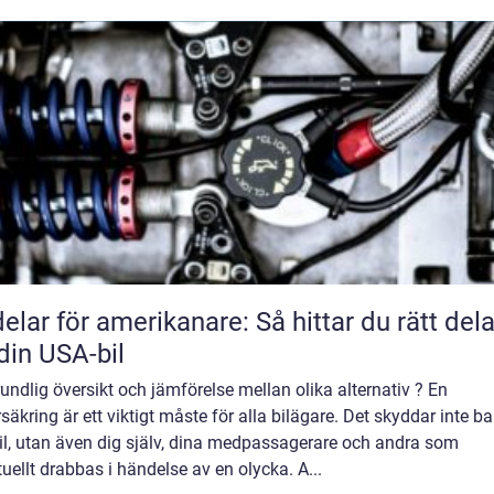
delar för amerikanare: Så hittar du rätt dela
l din USA-bil
undlig översikt och jämförelse mellan olika alternativ ? En
rsäkring är ett viktigt måste för alla bilägare. Det skyddar inte ba
il, utan även dig själv, dina medpassagerare och andra som
uellt drabbas i händelse av en olycka. A...