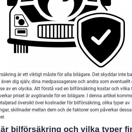
rsäkring är ett viktigt måste för alla bilägare. Det skyddar inte b
an även dig själv, dina medpassagerare och andra som eventuellt
se av en olycka. Att förstå vad en bilförsäkring kostar och vilka 
rkar priset är avgörande för en bilägare. I denna artikel kommer
taljerad översikt över kostnader för bilförsäkring, olika typer av
ingar, skillnader mellan dem och de faktorer som påverkar dessa
er.
är bilförsäkring och vilka typer f