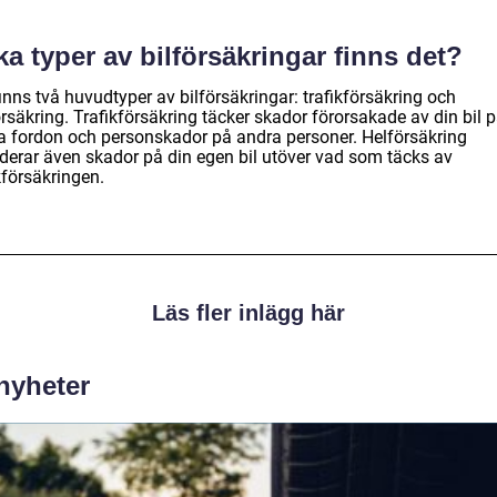
ka typer av bilförsäkringar finns det?
inns två huvudtyper av bilförsäkringar: trafikförsäkring och
rsäkring. Trafikförsäkring täcker skador förorsakade av din bil 
a fordon och personskador på andra personer. Helförsäkring
uderar även skador på din egen bil utöver vad som täcks av
kförsäkringen.
Läs fler inlägg här
 nyheter