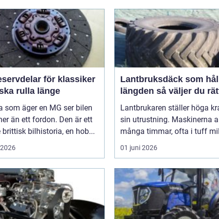
servdelar för klassiker
Lantbruksdäck som håll
ka rulla länge
längden så väljer du rät
 som äger en MG ser bilen
Lantbrukaren ställer höga kr
r än ett fordon. Den är ett
sin utrustning. Maskinerna a
brittisk bilhistoria, en hob...
många timmar, ofta i tuff mil
i 2026
01 juni 2026