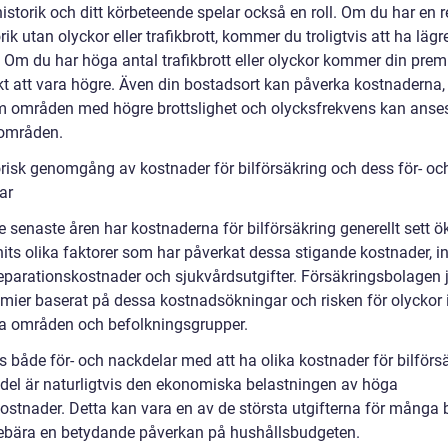
istorik och ditt körbeteende spelar också en roll. Om du har en 
rik utan olyckor eller trafikbrott, kommer du troligtvis att ha lägr
. Om du har höga antal trafikbrott eller olyckor kommer din prem
kt att vara högre. Även din bostadsort kan påverka kostnaderna,
m områden med högre brottslighet och olycksfrekvens kan anse
områden.
orisk genomgång av kostnader för bilförsäkring och dess för- oc
ar
 senaste åren har kostnaderna för bilförsäkring generellt sett ö
nits olika faktorer som har påverkat dessa stigande kostnader, i
eparationskostnader och sjukvårdsutgifter. Försäkringsbolagen j
emier baserat på dessa kostnadsökningar och risken för olyckor
ka områden och befolkningsgrupper.
s både för- och nackdelar med att ha olika kostnader för bilförs
del är naturligtvis den ekonomiska belastningen av höga
ostnader. Detta kan vara en av de största utgifterna för många 
ebära en betydande påverkan på hushållsbudgeten.