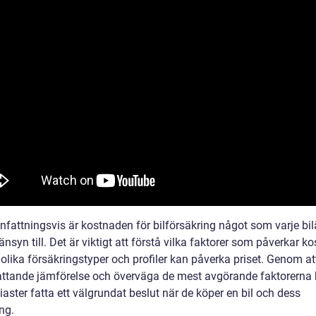
attningsvis är kostnaden för bilförsäkring något som varje bi
änsyn till. Det är viktigt att förstå vilka faktorer som påverkar 
olika försäkringstyper och profiler kan påverka priset. Genom at
ttande jämförelse och överväga de mest avgörande faktorerna
iaster fatta ett välgrundat beslut när de köper en bil och dess
ng.