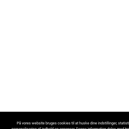
På vores website bruges cookies til at huske dine indstillinger, statist
personalisering af indhold og annoncer. Denne information deles med tre