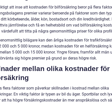
iktigt att inse att kostnaden för bilförsäkring beror på flera faktor
ingsbolagens premier varierar beroende på faktorer som den typ 
 ditt körbeteende, ålder, kön, bostadsort och din kreditvärdighet. 
ttvis jämförelse och få en helhetsbild om vad bilförsäkring kost
 värdefullt att titta på några genomsnittliga priser för olika profil
enomsnittlig bilägare kan den årliga kostnaden för trafikförsäkr
2 000 och 5 000 kronor, medan kostnaden för en helförsäkring 
 mellan 5 000 och 15 000 kronor. Yngre förare, framför allt män 
förvänta sig högre premier på grund av deras högre risk.
lnader mellan olika kostnader för
örsäkring
s flera faktorer som påverkar skillnaden i kostnad mellan olika
kringar. En viktig faktor är typen av bil du äger. Sportbilar och ly
r att ha högre försäkringskostnader än mer anspråkslösa och sä