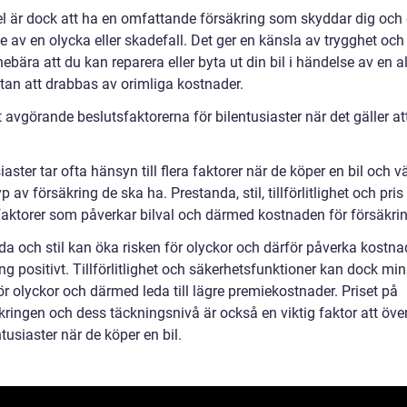
el är dock att ha en omfattande försäkring som skyddar dig och d
 av en olycka eller skadefall. Det ger en känsla av trygghet och
ebära att du kan reparera eller byta ut din bil i händelse av en al
tan att drabbas av orimliga kostnader.
avgörande beslutsfaktorerna för bilentusiaster när det gäller at
iaster tar ofta hänsyn till flera faktorer när de köper en bil och vä
yp av försäkring de ska ha. Prestanda, stil, tillförlitlighet och pris 
 faktorer som påverkar bilval och därmed kostnaden för försäkri
da och stil kan öka risken för olyckor och därför påverka kostna
ng positivt. Tillförlitlighet och säkerhetsfunktioner kan dock mi
ör olyckor och därmed leda till lägre premiekostnader. Priset på
äkringen och dess täckningsnivå är också en viktig faktor att öv
ntusiaster när de köper en bil.