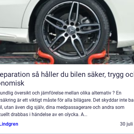
n så håller du bilen säker, trygg och
onomisk
undlig översikt och jämförelse mellan olika alternativ ? En
rsäkring är ett viktigt måste för alla bilägare. Det skyddar inte ba
il, utan även dig själv, dina medpassagerare och andra som
uellt drabbas i händelse av en olycka. A...
 Lindgren
30 jul