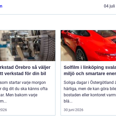
n
04 jul
stad Örebro så väljer
Solfilm i linköping svalare
tt verkstad för din bil
miljö och smartare ener
 som startar varje morgon
Soliga dagar i Östergötland 
r dig dit du ska känns ofta
härliga, men de kan göra bile
lar. Men bakom varje
bostaden eller kontoret var
m...
blä...
 2026
30 juni 2026