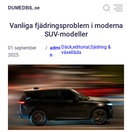
DUMEDBIL.
se
Vanliga fjädringsproblem i moderna
SUV-modeller
Däck
,
editorial
,
fjädring &
01 september
admi
växellåda
2025
n