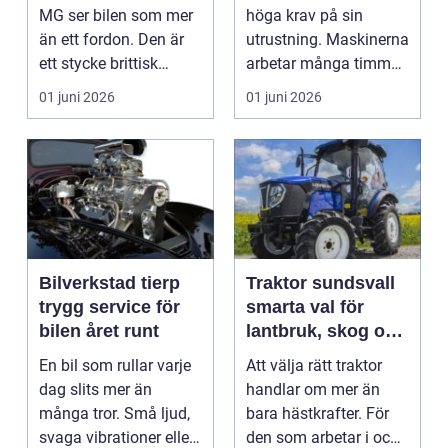
MG ser bilen som mer
höga krav på sin
än ett fordon. Den är
utrustning. Maskinerna
ett stycke brittisk
arbetar många timmar,
bilhistoria, en hob...
ofta i tuff miljö...
01 juni 2026
01 juni 2026
Bilverkstad tierp
Traktor sundsvall
trygg service för
smarta val för
bilen året runt
lantbruk, skog och
gårdsarbete
En bil som rullar varje
Att välja rätt traktor
dag slits mer än
handlar om mer än
många tror. Små ljud,
bara hästkrafter. För
svaga vibrationer eller
den som arbetar i och