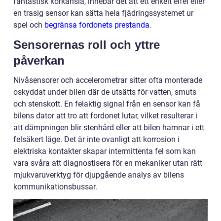
fantastisk körkänsla, innebär det att ett enkelt elfel eller
en trasig sensor kan sätta hela fjädringssystemet ur
spel och
begränsa fordonets prestanda
.
Sensorernas roll och yttre
påverkan
Nivåsensorer och accelerometrar sitter ofta monterade
oskyddat under bilen där de utsätts för vatten, smuts
och stenskott. En felaktig signal från en sensor kan få
bilens dator att tro att fordonet lutar, vilket resulterar i
att dämpningen blir stenhård eller att bilen hamnar i ett
felsäkert läge. Det är inte ovanligt att korrosion i
elektriska kontakter skapar intermittenta fel som kan
vara svåra att diagnostisera för en mekaniker utan rätt
mjukvaruverktyg för djupgående analys av bilens
kommunikationsbussar.