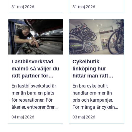
en varningsla...
runt Sundsvall ...
31 maj 2026
31 maj 2026
Lastbilsverkstad
Cykelbutik
malmö så väljer du
linköping hur
rätt partner för
hittar man rätt
tunga fordon
cykel och rätt
En lastbilsverkstad är
En bra cykelbutik
service?
mer än bara en plats
handlar om mer än
för reparationer. För
pris och kampanjer.
åkerier, entreprenörer
För många är cykeln
och företag...
ett vardagsfordon, ett
04 maj 2026
03 maj 2026
t...