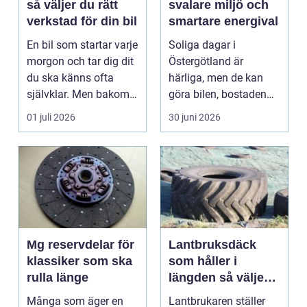
så väljer du rätt
svalare miljö och
verkstad för din bil
smartare energival
En bil som startar varje
Soliga dagar i
morgon och tar dig dit
Östergötland är
du ska känns ofta
härliga, men de kan
självklar. Men bakom
göra bilen, bostaden
varje problem...
eller kontoret varma
01 juli 2026
30 juni 2026
och blä...
Mg reservdelar för
Lantbruksdäck
klassiker som ska
som håller i
rulla länge
längden så väljer
du rätt
Många som äger en
Lantbrukaren ställer